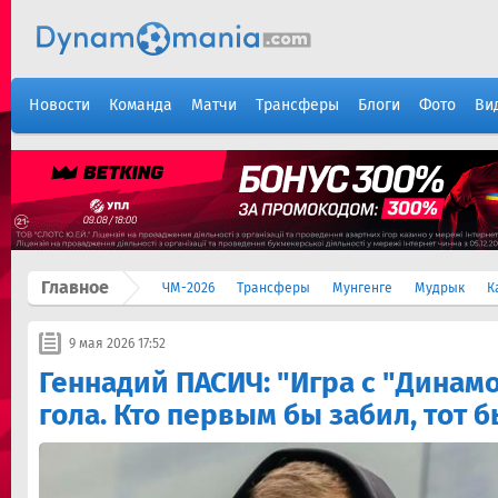
Новости
Команда
Матчи
Трансферы
Блоги
Фото
Ви
Главное
ЧМ-2026
Трансферы
Мунгенге
Мудрык
К
9 мая 2026 17:52
Геннадий ПАСИЧ: "Игра с "Динам
гола. Кто первым бы забил, тот 