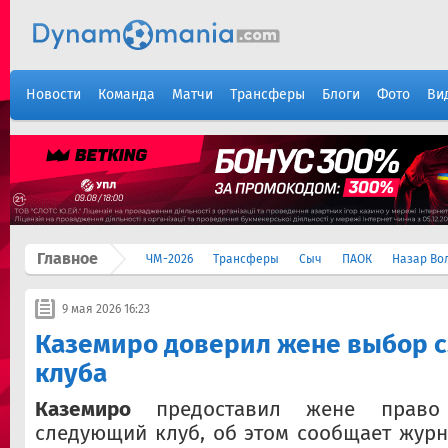
Новости
Команда
Матчи
Трансферы
Блоги
Фото
Ви
Главное
ЧМ-2026
Трансферы
Сыч
ПАОК
Назар Во
9 мая 2026 16:23
Каземиро доверил жене выбор 
клуба
Каземиро
предоставил жене право
следующий клуб, об этом сообщает журн