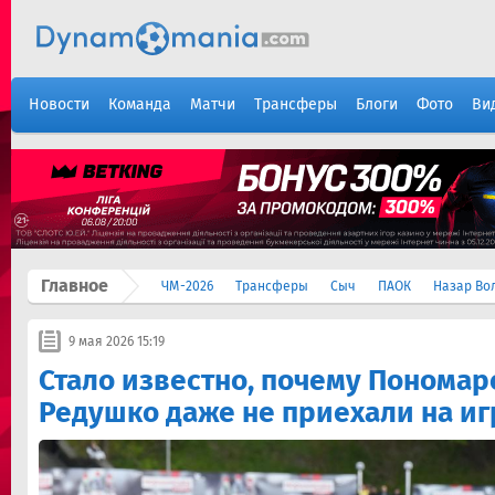
Новости
Команда
Матчи
Трансферы
Блоги
Фото
Ви
Главное
ЧМ-2026
Трансферы
Сыч
ПАОК
Назар Во
9 мая 2026 15:19
Стало известно, почему Пономар
Редушко даже не приехали на иг