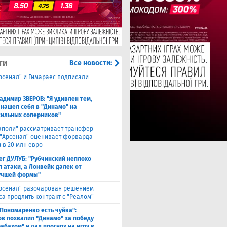
ти
Все новости:
Арсенал" и Гимараес подписали
т
адимир ЗВЕРОВ: "Я удивлен тем,
 нашел себя в "Динамо" на
сильных соперников"
аполи" рассматривает трансфер
 "Арсенал" оценивает форварда
 в 20 млн евро
ег ДУЛУБ: "Рубчинский неплохо
л атаки, а Лонвейк далек от
учшей формы"
рсенал" разочарован решением
са продлить контракт с "Реалом"
 Пономаренко есть чуйка":
в похвалил "Динамо" за победу
абахом" и дал прогноз на игру в