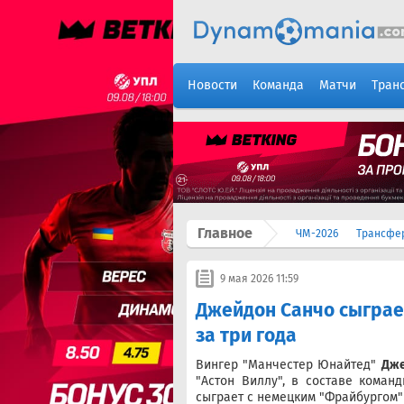
Новости
Команда
Матчи
Тран
Главное
ЧМ-2026
Трансфе
9 мая 2026 11:59
Джейдон Санчо сыграе
за три года
Вингер "Манчестер Юнайтед"
Дже
"Астон Виллу", в составе кома
сыграет с немецким "Фрайбургом" 