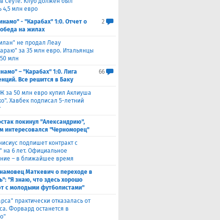
 в Сеуте. Клуб должен был
 4,5 млн евро
инамо" - "Карабах" 1:0. Отчет о
2
Победа на жилах
илан" не продал Леау
сараю" за 35 млн евро. Итальянцы
 50 млн
намо" – "Карабах" 1:0. Лига
66
нций. Все решится в Баку
Ж за 50 млн евро купил Аклиуша
о". Хавбек подписал 5-летний
т
стак покинул "Александрию",
м интересовался "Черноморец"
нисиус подпишет контракт с
" на 6 лет. Официальное
ние – в ближайшее время
намовец Маткевич о переходе в
": "Я знаю, что здесь хорошо
т с молодыми футболистами"
арса" практически отказалась от
са. Форвард останется в
о"