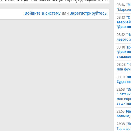
08:14
"М
"Марселя
Войдите в систему
или
Зарегистрируйтесь
08:13
"С
Азербай
"Динамо
08:12
"Ч
левого 
08:10
Тр
"Динамо
с слаже
08:08
"Ч
млн фун
00:01
Ли
Судаков
23:58
"И
"Тоттен
млн евр
защитни
23:53
Ма
больше,
23:38
"Л
Траффор