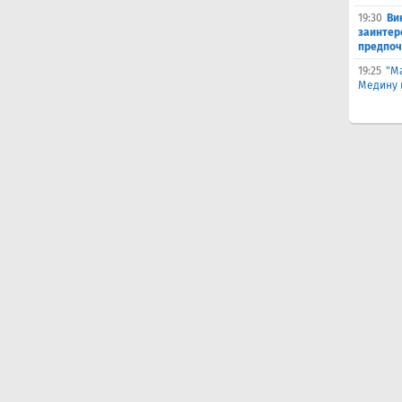
19:30
Ви
заинтер
предпоч
19:25
"М
Медину в