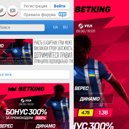
Регистрация
Войти
Правила форума
UA
RU
се теги