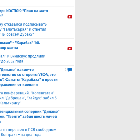
орь КОСТЮК: "План на матч
л"
ау отказался подписывать
у "Галатасарая" и ответил
"Ты совсем дурак?"
инамо" - "Карабах" 1:0.
зор матча
еал" и Винисиус продлили
 до 2032 года
 "Динамо" какое-то
2
тельство со стороны УЕФА, это
о". Фанаты "Карабаха" в ярости
оражения от киевлян
га конференций. "Копенгаген"
л "Дебрецен", "Хайдук" забил 5
Жальгирису"
тенциальный соперник "Динамо"
ен. "Твенте" забил шесть мячей
4
стич перешел в ПСВ свободным
 Контракт – на два года