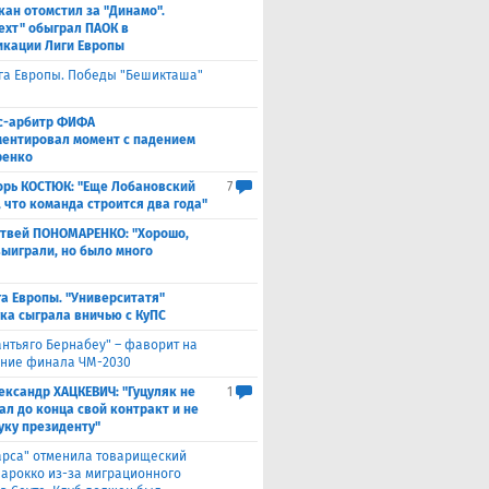
кан отомстил за "Динамо".
ехт" обыграл ПАОК в
кации Лиги Европы
га Европы. Победы "Бешикташа"
с-арбитр ФИФА
ентировал момент с падением
ренко
орь КОСТЮК: "Еще Лобановский
7
, что команда строится два года"
твей ПОНОМАРЕНКО: "Хорошо,
выиграли, но было много
а Европы. "Университатя"
ка сыграла вничью с ​КуПС
антьяго Бернабеу" – фаворит на
ние финала ЧМ-2030
ександр ХАЦКЕВИЧ: "Гуцуляк не
1
ал до конца свой контракт и не
уку президенту"
арса" отменила товарищеский
Марокко из-за миграционного