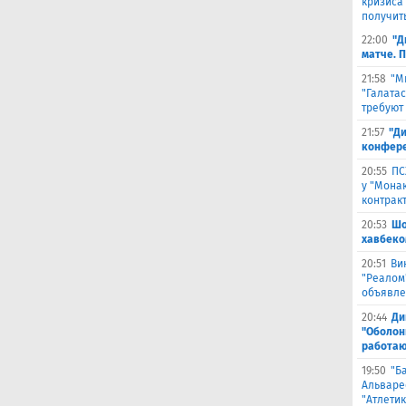
кризиса
получить
22:00
"Д
матче. 
21:58
"М
"Галата
требуют
21:57
"Ди
конфере
20:55
ПС
у "Монак
контрак
20:53
Шо
хавбеко
20:51
Ви
"Реалом
объявле
20:44
Ди
"Оболонь
работаю
19:50
"Б
Альваре
"Атлетик