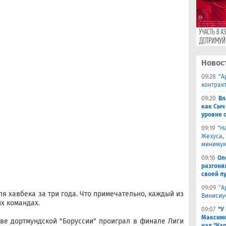
Новос
09:28
​"
контрак
09:20
Вл
как Сыч
уровне 
09:19
"Н
Жезуса,
минимум
09:16
Ол
разгоня
своей л
09:09
"А
я хавбека за три года. Что примечательно, каждый из
Винисиу
х командах.
09:07
"У
Максимо
аве дортмундской "Боруссии" проиграл в финале Лиги
над "Кар