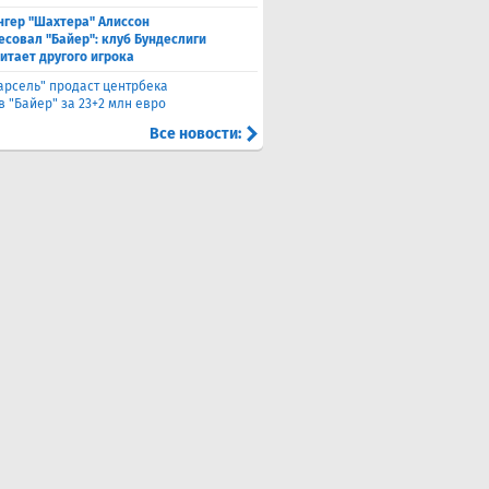
нгер "Шахтера" Алиссон
есовал "Байер": клуб Бундеслиги
итает другого игрока
арсель" продаст центрбека
 "Байер" за 23+2 млн евро
Все новости: