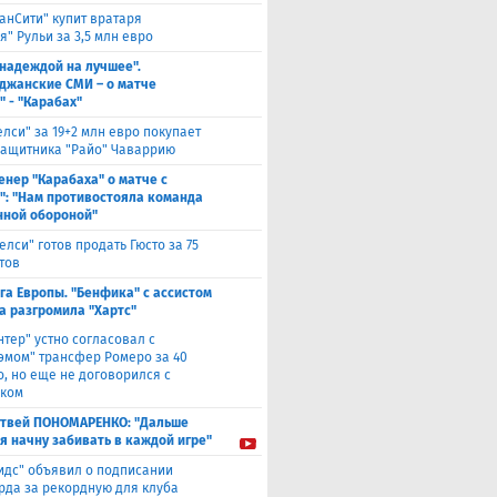
анСити" купит вратаря
" Рульи за 3,5 млн евро
 надеждой на лучшее".
джанские СМИ – о матче
" - "Карабах"
елси" за 19+2 млн евро покупает
защитника "Райо" Чаваррию
енер "Карабаха" о матче с
": "Нам противостояла команда
нной обороной"
елси" готов продать Гюсто за 75
тов
га Европы. "Бенфика" с ассистом
а разгромила "Хартс"
нтер" устно согласовал с
хэмом" трансфер Ромеро за 40
о, но еще не договорился с
ком
твей ПОНОМАРЕНКО: "Дальше
 я начну забивать в каждой игре"
идс" объявил о подписании
да за рекордную для клуба