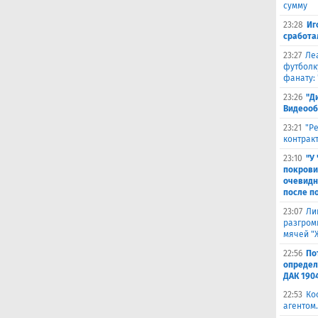
сумму
23:28
Иг
сработа
23:27
Ле
футболк
фанату: 
23:26
"Д
Видеооб
23:21
"Р
контракт
23:10
"У
покрови
очевидн
после п
23:07
Ли
разгроми
мячей "
22:56
По
определ
ДАК 190
22:53
Ко
агентом.