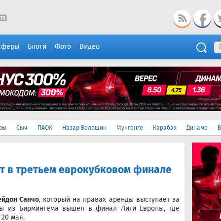
сферы
Блоги
Фото
Видео
ры
Сыч
ПАОК
Назар Волошин
Мунгенге
Карабах
Динамо
В
т в третьем еврокубковом финале
йдон Санчо
, который на правах аренды выступает за
нды из Бирмингема вышел в финал Лиги Европы, где
20 мая.