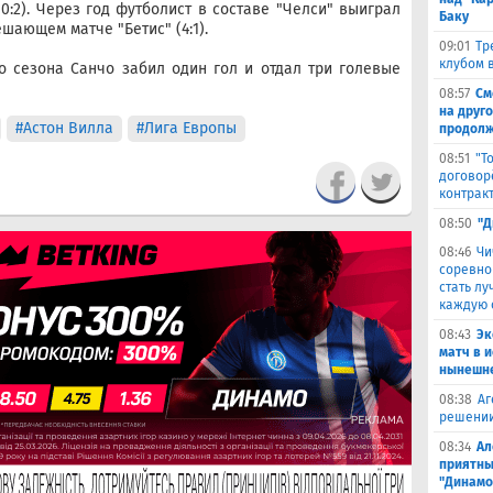
0:2). Через год футболист в составе "Челси" выиграл
Баку
шающем матче "Бетис" (4:1).
09:01
Тр
клубом в
о сезона Санчо забил один гол и отдал три голевые
08:57
См
на друг
#Астон Вилла
#Лига Европы
продолж
08:51
"Т
договор
контрак
08:50
"Д
08:46
Чи
соревно
стать л
каждую 
08:43
Эк
матч в 
нынешне
08:38
Аг
решении
08:34
Ал
приятны
"Динамо