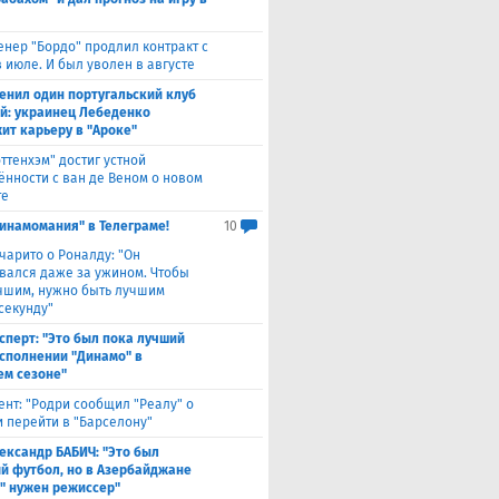
енер "Бордо" продлил контракт с
 июле. И был уволен в августе
енил один португальский клуб
ой: украинец Лебеденко
ит карьеру в "Ароке"
оттенхэм" достиг устной
ённости с ван де Веном о новом
те
инамомания" в Телеграме!
10
чарито о Роналду: "Он
вался даже за ужином. Чтобы
учшим, нужно быть лучшим
секунду"
сперт: "Это был пока лучший
исполнении "Динамо" в
м сезоне"
ент: "Родри сообщил "Реалу" о
 перейти в "Барселону"
ександр БАБИЧ: "Это был
й футбол, но в Азербайджане
" нужен режиссер"