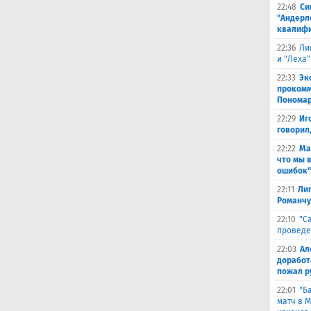
22:48
Си
"Андерл
квалифи
22:36
Ли
и "Леха"
22:33
Эк
прокомм
Понома
22:29
Иг
говорил
22:22
Ма
что мы 
ошибок"
22:11
Лиг
Романчу
22:10
"С
проведе
22:03
Ал
доработ
пожал р
22:01
"Б
матч в 