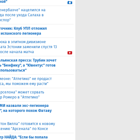
ной"
енербахче" нацелился на
а после ухода Салаха в
нспор"
точник: Клуб УПЛ отложил
 испанского легионера
рока в элитном дивизионе
ата Эстонии заменили спустя 13
после начала матча
льянская пресса: Трубин хочет
ь "Бенфику", а "Ювентус" готов
спользоваться"
меоне: "Атлетико" не продаст
са, мы поможем ему расти"
арселона" может сорвать
р Ромеро в "Атлетико"
СМИ назвали экс-легионера
", на которого похож Фатаву
стон Вилла" готовится к новому
ению "Арсенала" по Консе
тр НАЙДА: "Если бы попала