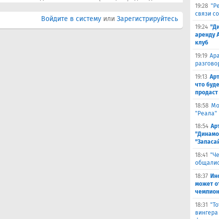
19:28
"Р
связи с
Войдите в систему
или
Зарегистрируйтесь
19:24
"Д
аренду 
клуб
19:19
Ара
разгово
19:13
Арт
что буд
продаст
18:58
Мо
"Реала"
18:54
Ар
"Динамо
"Запаса
18:41
"Ч
общалис
18:37
Ин
может о
чемпион
18:31
"Т
вингера