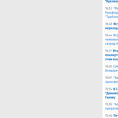
"Букови
16:52
"Ф
Рашфорд
"Трабзо
16:48
Ис
переход
16:44
Иг
чемпион
секунд 
16:31
Ита
покинут
этим во
16:26
Си
Альваре
16:07
"Б
трансфе
15:54
В 
"Динамо
Ганиву
15:50
"А
предлож
15:40
Пе