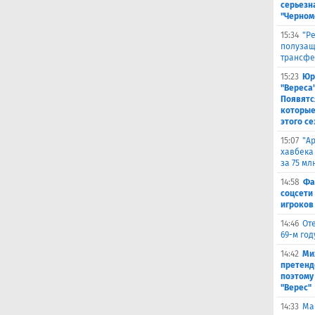
серьезна
"Черном
15:34
"Р
полузащ
трансфе
15:23
Юр
"Вереса
Появятс
которые
этого се
15:07
"А
хавбека
за 75 мл
14:58
Фа
соцсети
игроков
14:46
От
69-м го
14:42
Ми
претенд
поэтому
"Верес"
14:33
Ма