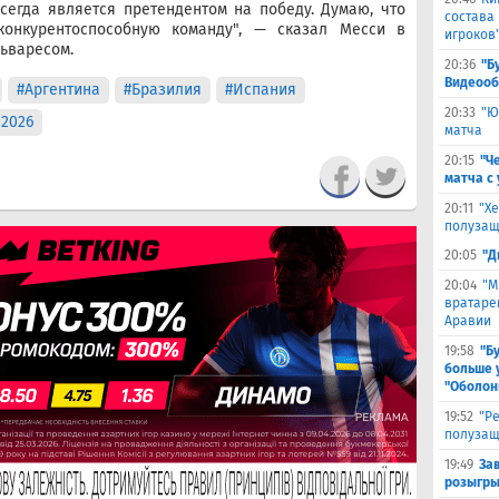
сегда является претендентом на победу. Думаю, что
состава
конкурентоспособную команду", — сказал Месси в
игроков
ьваресом.
20:36
"Б
Видеооб
#Аргентина
#Бразилия
#Испания
20:33
"Ю
2026
матча
20:15
"Ч
матча с
20:11
"Х
полузащ
20:05
"Д
20:04
"М
вратаре
Аравии
19:58
"Б
больше 
"Оболон
19:52
"Р
полузащ
19:49
За
розыгры