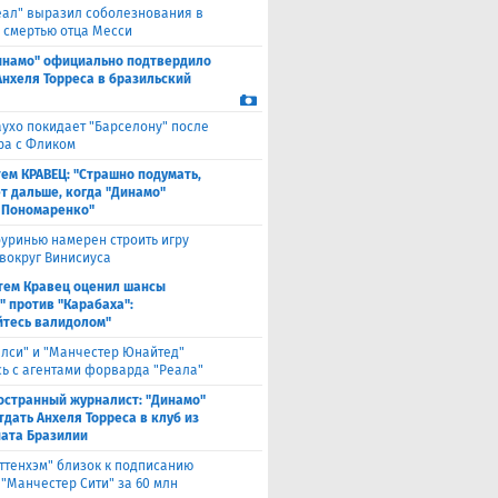
еал" выразил соболезнования в
о смертью отца Месси
инамо" официально подтвердило
Анхеля Торреса в бразильский
ухо покидает "Барселону" после
ра с Фликом
ем КРАВЕЦ: "Страшно подумать,
ет дальше, когда "Динамо"
 Пономаренко"
уринью намерен строить игру
 вокруг Винисиуса
тем Кравец оценил шансы
" против "Карабаха":
йтесь валидолом"
елси" и "Манчестер Юнайтед"
ь с агентами форварда "Реала"
остранный журналист: "Динамо"
тдать Анхеля Торреса в клуб из
ата Бразилии
оттенхэм" близок к подписанию
 "Манчестер Сити" за 60 млн