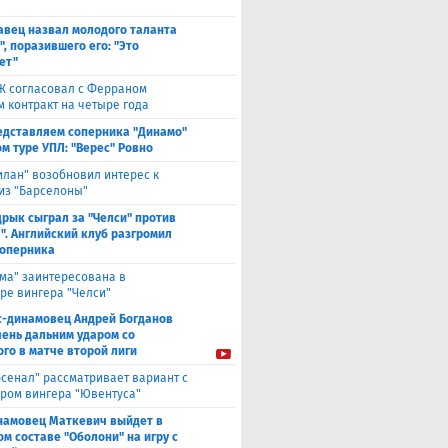
авец назвал молодого таланта
, поразившего его: "Это
ет"
Ж согласовал с Ферраном
м контракт на четыре года
едставляем соперника "Динамо"
м туре УПЛ: "Верес" Ровно
илан" возобновил интерес к
из "Барселоны"
рык сыграл за "Челси" против
". Английский клуб разгромил
соперника
ма" заинтересована в
ре вингера "Челси"
с-динамовец Андрей Богданов
чень дальним ударом со
го в матче второй лиги
рсенал" рассматривает вариант с
ром вингера "Ювентуса"
намовец Маткевич выйдет в
ом составе "Оболони" на игру с