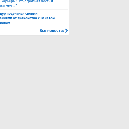
а карьеры? Это огромная честь и
ся мечта"
щур поделился своими
ениями от знакомства с Ванатом
ковым
Все новости: