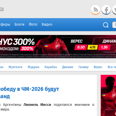
сферы
Блоги
Фото
Видео
ры
Мунгенге
Мудрык
Карабах
Динамо
Ганиву
Верес
Все т
победу в ЧМ-2026 будут
манд
й Аргентины
Лионель Месси
поделился мнением о
 мира.