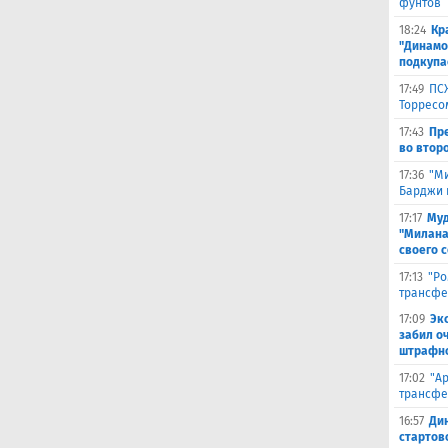
фунтов
18:24
Кр
"Динамо"
подкупа
17:49
ПС
Торресо
17:43
Пр
во второ
17:36
"М
Барджи 
17:17
Муд
"Милана
своего 
17:13
"Ро
трансфе
17:09
Эк
забил о
штрафно
17:02
"А
трансфе
16:57
Ди
стартов