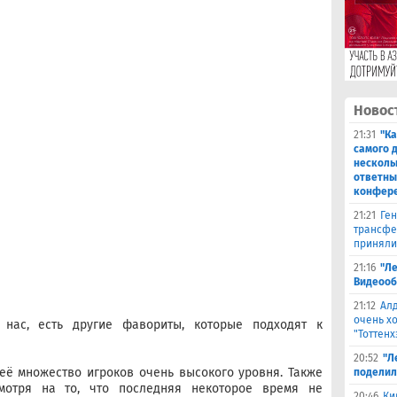
Новос
21:31
"Ка
самого 
несколь
ответны
конфер
21:21
Ген
трансфе
приняли
21:16
"Ле
Видеооб
21:12
Ал
очень х
нас, есть другие фавориты, которые подходят к
"Тоттенх
20:52
"Л
её множество игроков очень высокого уровня. Также
поделил
мотря на то, что последняя некоторое время не
20:46
Ки