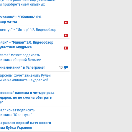
 и приобретением опытных
"
уковина" – "Оболонь" 0:0.
зор матча
вентус" – "Интер" 1:2. Видеообзор
елси" – "Милан" 3:0. Видеообзор
 участием Мудрыка
етафе" может подписать
итника сборной Бельгии
инамомания" в Телеграме!
10
арсель" хочет заменить Рульи
м из чемпионата Саудовской
уковина" нанесла в четыре раза
ударов, но не смогла обыграть
ь"
еал" хочет подписать
итника "Ювентуса"
вершился первый матч нового
ша Кубка Украины