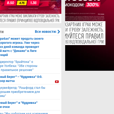
ти
Все новости:
рабах" может продать своего
дорогого игрока. Уже через
ко дней команда проведет
й матч с "Динамо" в Лиге
енций
директор "Брайтона" о
ре Уэлбека: "Обе стороны
 правильное решение"
вый Берег" – "Кудривка" 0:0.
зор матча
дервейрелд: "Рашфорд стал бы
орошим приобретением для
эма"
евый Берег" и "Кудривка"
и очки
ву: "Мы работаем над усилением