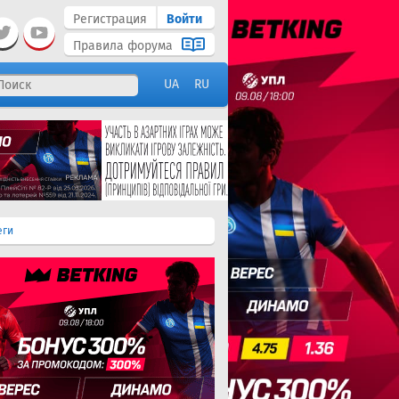
Регистрация
Войти
Правила форума
UA
RU
еги