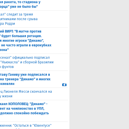
я ракета, то стадиона у
орца" уже не было бы"
еал" следит за тремя
итниками после срыва
ра Родри
ий ВИРТ: "В матче против
" будет большая ротация.
я многие игроки "Динамо",
 не часто играли в еврокубках
зона"
рсенал" официально подписал
 "Ньюкасла" и сборной Бразилии
н фунтов
таву Ганиву уже подписался в
 на тренера "Динамо" и многих
 киевлян
ец Лионеля Месси скончался на
ду жизни
хаил КОПОЛОВЕЦ: "Динамо" -
ент на чемпионство в УПЛ,
 должно спокойно побеждать
ккенни: "Остаться в "Ювентусе"