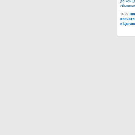
до конц
сбывшая
14:25
Пи
впечатл
и Цыган