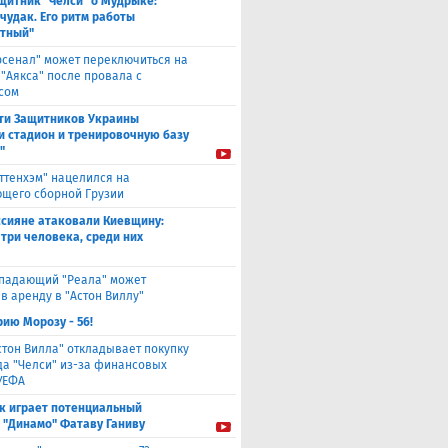
щитник "Челси" о Мудрыке:
 чудак. Его ритм работы
тный"
рсенал" может переключиться на
 "Аякса" после провала с
сом
ти Защитников Украины
и стадион и тренировочную базу
"
оттенхэм" нацелился на
щего сборной Грузии
ссияне атаковали Киевщину:
 три человека, среди них
падающий "Реала" может
в аренду в "Астон Виллу"
ию Морозу - 56!
стон Вилла" откладывает покупку
а "Челси" из-за финансовых
УЕФА
к играет потенциальный
 "Динамо" Фатаву Ганиву