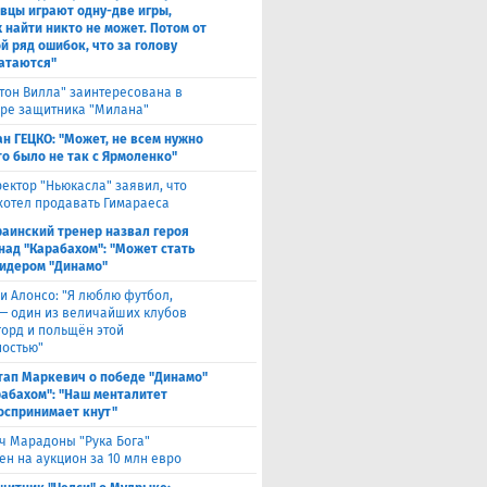
вцы играют одну-две игры,
х найти никто не может. Потом от
й ряд ошибок, что за голову
атаются"
тон Вилла" заинтересована в
ре защитника "Милана"
н ГЕЦКО: "Может, не всем нужно
то было не так с Ярмоленко"
ектор "Ньюкасла" заявил, что
 хотел продавать Гимараеса
раинский тренер назвал героя
над "Карабахом": "Может стать
идером "Динамо"
и Алонсо: "Я люблю футбол,
 — один из величайших клубов
горд и польщён этой
остью"
тап Маркевич о победе "Динамо"
рабахом": "Наш менталитет
оспринимает кнут"
ч Марадоны "Рука Бога"
ен на аукцион за 10 млн евро