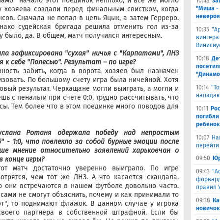
амо" начало этот поединок неплохо, и все же могло
10:48
За
"Миша -
у хозяева создали перед финальным свистком, когда
невероя
сов. Сначала не попал в цель Яцык, а затем Герреро.
нако судейская бригада решила отменить гол из-за
10:35
"А
у было, да. В общем, матч получился интересным.
вингера
Винисиу
ыла зафиксирована "сухая" ничья с "Карпатами", ЛНЗ
10:18
Де
к себе "Полесью". Результат – по игре?
посетил
ность забить, когда в ворота хозяев был назначен
"Динамо
изовать. По большому счету игра была ничейной. Хотя
10:14
"Т
овый результат. Черкащане могли выиграть, а могли и
нападаю
шь с пенальти при счете 0:0, трудно рассчитывать, что
сы. Тем более что в этом поединке много поводов для
10:11
Ро
погибли
ребенок
услана Ротаня одержала победу над непростым
10:07
На
 - 1:0, что повлекло за собой бурные эмоции после
перейти 
аше мнение относительно заявлений харьковчан о
09:50
Юр
в конце игры?
тот матч достаточно уверенно выиграло. По игре
09:43
"А
трятся, чем тот же ЛНЗ. А что касается скандала,
форвард
о они встречаются в нашем футболе довольно часто.
правил 
 сами не смогут объяснить, почему и как принимали то
09:38
Ка
т", то поднимают флажок. В данном случае у игрока
новичок
своего партнера в собственной штрафной. Если бы