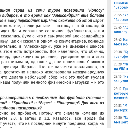
согласи
"Барсел
шная серия из семи туров позволила "Колосу"
23:55
"А
 лидеров, в то время как "Александрия" еще больше
"Барсел
е в зону переходных игр. Что скажете об этой игре?
этом матче, а еще раньше – поэтому с этой командой
23:45
"А
 идет. Да и моральное состояние футболистов, как и
вингеру
 сказались. Думаю, что и сам рулевой александрийцев
23:42
На
ему. Как он сказал в одном из комментариев, команде
бьют мо
твительно, в "Александрии", уже не имеющей шансов
в этом есть потребность. Все надеялись, что обычно,
23:38
"К
енер, происходит потрясение, турнирные дела и игра
трансфе
 рассчитывали, однако чуда не произошло. Слишком
23:29
"Л
 прихода Шарана. Что же касается коваливцев, то
на УПЛ 
нда достаточно неплохо использовала международную
23:16
"Н
 что делала небольшой сбор, как это любит Руслан
защитни
ивцы получили немного физической нагрузки – и это
23:12
Тр
которую
уре завершились с необычным для футбола счетом –
может б
ва" - "Кривбасс" и "Верес" - "Эпицентр". Для кого из
22:53
"М
рибавил настроения?
расторж
точно не прибавил. Потому что сначала команда из
22:50
"З
ете 2:0, а затем и 3:2. Казалось, все вроде бы
бывшего
 учесть, что на последней минуте поединка, когда на