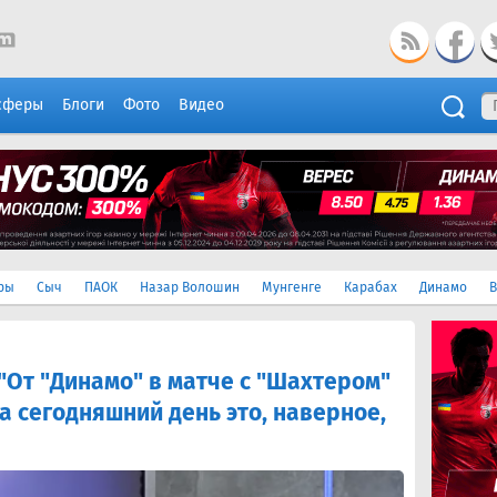
сферы
Блоги
Фото
Видео
ры
Сыч
ПАОК
Назар Волошин
Мунгенге
Карабах
Динамо
В
От "Динамо" в матче с "Шахтером"
а сегодняшний день это, наверное,