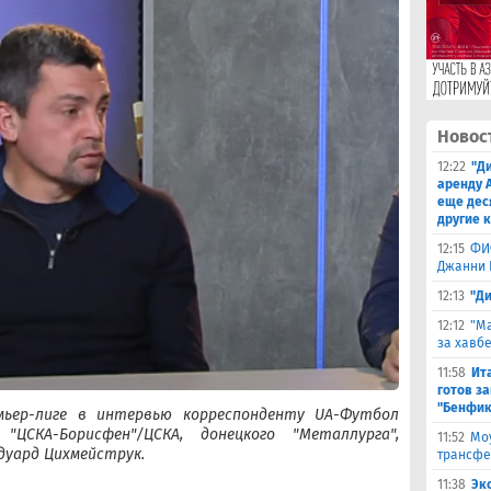
Новос
12:22
"Д
аренду 
еще дес
другие 
12:15
ФИ
Джанни 
12:13
"Д
12:12
"Ма
за хавбе
11:58
Ит
готов за
"Бенфик
мьер-лиге в интервью корреспонденту UA-Футбол
 "ЦСКА-Борисфен"/ЦСКА, донецкого "Металлурга",
11:52
Моу
Эдуард Цихмейструк.
трансфе
11:38
Эк