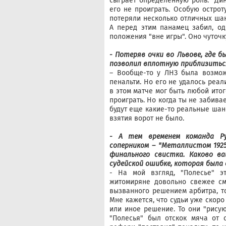
сыграет определенную роль. "Дин
его не проиграть. Особую острот
потеряли несколько отличных шан
А перед этим панамец забил, од
положения "вне игры". Оно чуточк
- Потеряв очки во Львове, где б
позволил вплотную приблизиться 
– Вообще-то у ЛНЗ была возмож
пенальти. Но его не удалось реал
в этом матче мог быть любой итог
проиграть. Но когда ты не забивае
будут еще какие-то реальные шан
взятия ворот не было.
- А тем временем команда Р
соперником – "Металлистом 1925"
финального свистка. Каково в
судейской ошибке, которая была 
- На мой взгляд, "Полесье" э
житомиряне довольно свежее смо
вызванного решением арбитра, т
Мне кажется, что судьи уже скоро
или иное решение. То они "рисую
"Полесья" был отскок мяча от 