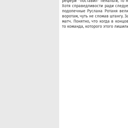
рефери "поставил" пенальти, то 
Хотя справедливости ради следует
подопечные Руслана Ротаня вели
воротам, чуть не сломав штангу. З
матч. Понятно, что когда в конц
то команда, которого этого лишил