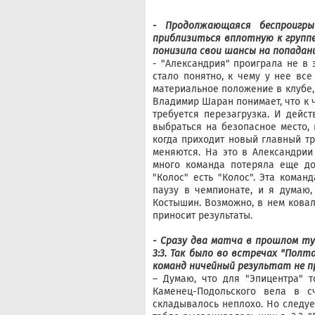
- Продолжающаяся беспроигры
приблизиться вплотную к группе
понизила свои шансы на попадани
- "Александрия" проиграла не в 
стало понятно, к чему у нее все
материальное положение в клубе,
Владимир Шаран понимает, что к ч
требуется перезагрузка. И дейс
выбраться на безопасное место, 
когда приходит новый главный тр
меняются. На это в Александрии
много команда потеряла еще до
"Колос" есть "Колос". Эта кома
паузу в чемпионате, и я думаю,
Костышин. Возможно, в нем ковал
приносит результаты.
- Сразу два матча в прошлом т
3:3. Так было во встречах "Полта
команд ничейный результат не п
– Думаю, что для "Эпицентра" 
Каменец-Подольского вела в сч
складывалось неплохо. Но следует