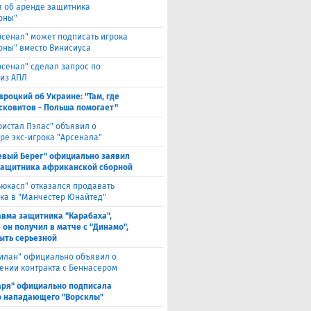
я об аренде защитника
оны"
рсенал" может подписать игрока
оны" вместо Винисиуса
рсенал" сделал запрос по
 из АПЛ
вроцкий об Украине: "Там, где
сковитов - Польша помогает"
ристал Пэлас" объявил о
ре экс-игрока "Арсенала"
евый Берег" официально заявил
защитника африканской сборной
ьюкасл" отказался продавать
ка в "Манчестер Юнайтед"
авма защитника "Карабаха",
 он получил в матче с "Динамо",
ыть серьезной
илан" официально объявил о
ении контракта с Беннасером
аря" официально подписала
 нападающего "Ворсклы"