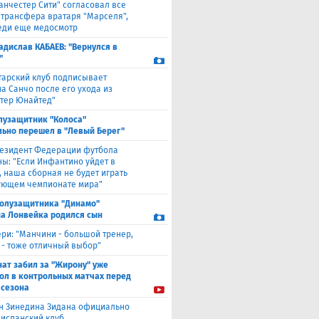
анчестер Сити" согласовал все
 трансфера вратаря "Марселя",
еди еще медосмотр
адислав КАБАЕВ: "Вернулся в
"
тарский клуб подписывает
а Санчо после его ухода из
тер Юнайтед"
лузащитник "Колоса"
ьно перешел в "Левый Берег"
езидент Федерации футбола
ны: "Если Инфантино уйдет в
, наша сборная не будет играть
ующем чемпионате мира"
полузащитника "Динамо"
а Лонвейка родился сын
ери: "Манчини - большой тренер,
 - тоже отличный выбор"
нат забил за "Жирону" уже
гол в контрольных матчах перед
 сезона
н Зинедина Зидана официально
 испанский клуб