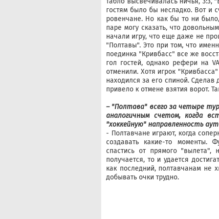
табло высвечивалась ничья, 3:3, 
гостям было бы несладко. Вот и 
ровенчане. Но как бы то ни было
паре могу сказать, что довольны
начали игру, что еще даже не прош
"Полтавы". Это при том, что имен
поединка "Кривбасс" все же восс
гол гостей, однако рефери на V
отменили. Хотя игрок "Кривбасса
находился за его спиной. Сделав 
привело к отмене взятия ворот. Т
– "Полтава" всего за четыре ту
аналогичным счетом, когда вст
"хоккейную" направленность аут
- Полтавчане играют, когда соперн
создавать какие-то моменты. Ф
спастись от прямого "вылета",
получается, то и удается достиг
как последний, полтавчанам не х
добывать очки трудно.