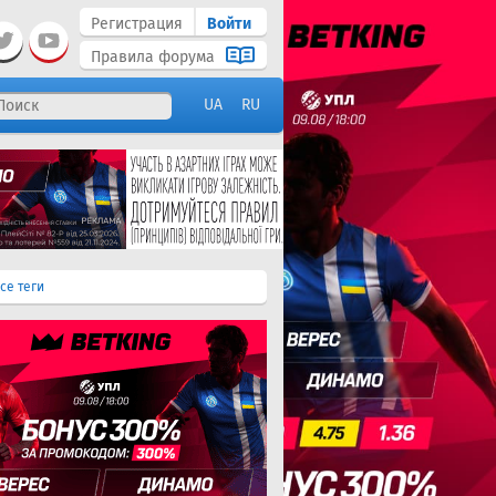
Регистрация
Войти
Правила форума
UA
RU
се теги