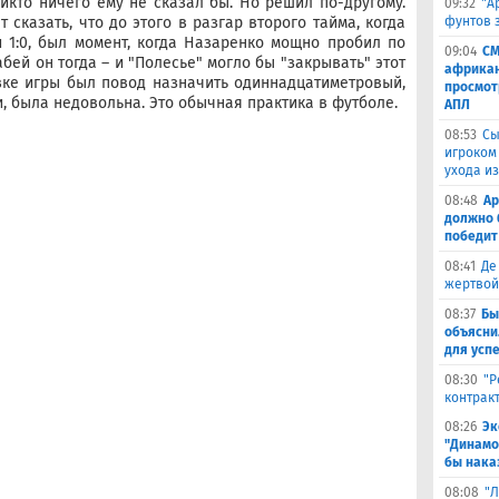
никто ничего ему не сказал бы. Но решил по-другому.
09:32
"А
фунтов 
 сказать, что до этого в разгар второго тайма, когда
 1:0, был момент, когда Назаренко мощно пробил по
09:04
СМ
абей он тогда – и "Полесье" могло бы "закрывать" этот
африкан
овке игры был повод назначить одиннадцатиметровый,
просмот
и, была недовольна. Это обычная практика в футболе.
АПЛ
08:53
Сы
игроком
ухода и
08:48
Ар
должно 
победит
08:41
Де
жертвой
08:37
Бы
объясни
для успе
08:30
"Р
контрак
08:26
Эк
"Динамо
бы наказ
08:08
"Л