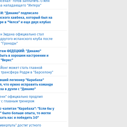
рсенал" готов заплатить 73 млн
за нападающего "Интера"
И: "Динамо" подписало
ского хавбека, который был на
ре в "Челси" и еще двух клубах
н Зидана официально стал
 другого испанского клуба после
з "Гранады"
тем ФЕДЕЦКИЙ: "Динамо"
быть в хорошем настроении и
 "Верес"
 Йонг может стать главной
 трансфера Родри в "Барселону"
вший легионер "Карабаха"
л, что нужно исправить команде
ха в дуэли с "Динамо"
енн" официально продлил
т с главным тренером
с-капитан "Карабаха": "Если бы у
" было больше опыта, то могли
ать нас и победить 3:0"
иверпуль" достиг устного