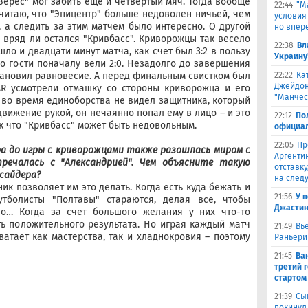
"Верес" мог забить еще и четвертый мяч. Тогда вообще
22:44
"М
считаю, что "Эпицентр" больше недоволен ничьей, чем
условия
, а следить за этим матчем было интересно. О другой
но впер
м вряд ли остался "Кривбасс". Криворожцы так весело
22:38
Вл
ло и двадцати минут матча, как счет был 3:2 в пользу
Украину
но гости поначалу вели 2:0. Незадолго до завершения
22:22
Ка
тановил равновесие. А перед финальным свистком был
Джейдон
AR усмотрели отмашку со стороны криворожца и его
"Манчес
" во время единоборства не видел защитника, который
движение рукой, он нечаянно попал ему в лицо – и это
22:12
По
ак что "Кривбасс" может быть недовольным.
официал
22:05
Пр
ра до игры с криворожцами также разошлась миром с
Аргенти
речалась с "Александрией". Чем объясните такую
отставку
сайдера?
на след
ик позволяет им это делать. Когда есть куда бежать и
21:56
У 
утболисты "Полтавы" стараются, делая все, чтобы
Джастин
 но… Когда за счет большого желания у них что-то
ать положительного результата. Но играя каждый матч
21:49
Вь
ватает как мастерства, так и хладнокровия – поэтому
Раньери
21:45
Ва
третий 
стартом
21:39
Сы
покинул