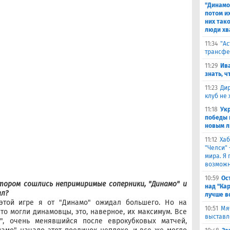
"Динамо
потом и
них тако
люди хв
11:34
"Ас
трансфе
11:29
Ива
знать, ч
11:23
Дир
клуб не
11:18
Ук
победы 
новым л
11:12
Хаб
"Челси"
мира. Я 
возможн
10:59
Ос
тором сошлись непримиримые соперники, "Динамо" и
над "Ка
ал?
лучше в
 этой игре я от "Динамо" ожидал большего. Но на
10:51
Мя
что могли динамовцы, это, наверное, их максимум. Все
выставл
", очень менявшийся после еврокубковых матчей,