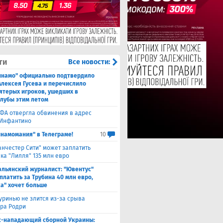
ти
Все новости:
инамо" официально подтвердило
Алексея Гусева и перечислило
ятерых игроков, ушедших в
клубы этим летом
ФА отвергла обвинения в адрес
Инфантино
инамомания" в Телеграме!
10
нчестер Сити" может заплатить
ка "Лилля" 135 млн евро
альянский журналист: "Ювентус"
платить за Трубина 40 млн евро,
а" хочет больше
ринью не злится из-за срыва
ра Родри
с-нападающий сборной Украины: