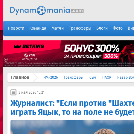
Новости
Команда
Матчи
Трансферы
Блоги
Фото
Ви
Главное
ЧМ-2026
Трансферы
Сыч
ПАОК
Назар Во
3 мая 2026 15:21
Журналист: "Если против "Шахт
играть Яцык, то на поле не буде