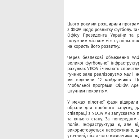
Цього року ми розширили програму
з ФІФА щодо розвитку футболу. Та
Офісу Президента України та 
потужним містком між суспільство
на користь його розвитку.
Через безпекові обмеження УАФ 
великої футбольної інфраструкту
рахунках УЄФА і чекають сприятлив
гучних заяв реалізовуємо малі ін
ми відкрили 12 майданчиків. 
глобальної програми «ФІФА Аре
штучним покриттям.
У межах пілотної фази відкрили 
обрали для пробного запуску, д
співпраці з УЄФА ми запускаємо п
та їхнього стану. За попереднім
полів. Інфраструктура є, але в
використовується неефективно, де
уточнені, після чого визначимо по