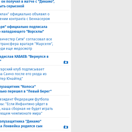
 он получил в матче с "Динамо",
ыть серьезной
илан" официально объявил о
ении контракта с Беннасером
аря" официально подписала
 нападающего "Ворсклы"
анчестер Сити" согласовал все
 трансфера вратаря "Марселя",
еди еще медосмотр
адислав КАБАЕВ: "Вернулся в
"
тарский клуб подписывает
а Санчо после его ухода из
тер Юнайтед"
лузащитник "Колоса"
ьно перешел в "Левый Берег"
езидент Федерации футбола
ны: "Если Инфантино уйдет в
, наша сборная не будет играть
ующем чемпионате мира"
полузащитника "Динамо"
а Лонвейка родился сын