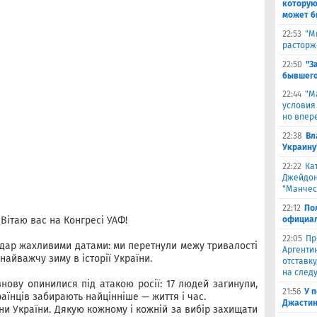
которую
может б
22:53
"М
расторж
22:50
"З
бывшего
22:44
"М
условия
но впер
22:38
Вл
Украину
22:22
Ка
Джейдон
"Манчес
22:12
По
 Вітаю вас на Конгресі УАФ!
официал
22:05
Пр
дар жахливими датами: ми перетнули межу тривалості
Аргенти
найважчу зиму в історії України.
отставку
на след
нову опинилися під атакою росії: 17 людей загинули,
21:56
У 
аїнців забирають найцінніше — життя і час.
Джастин
ни України. Дякую кожному і кожній за вибір захищати