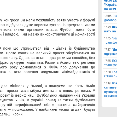
было уж
"Караба
на матч 
18:05
Эк
 конгресу. Ви мали можливість взяти участь у форумі
договор
кож відбулася дуже корисна зустріч із представниками
17:49
Вя
регіональними органами влади. Футбол може бути
матч на
м і владою, і ми маємо використовувати ці можливості
17:45
"Мо
трансфе
поки що утримується від ініціатив із будівництва
17:37
"Ди
ри. Проте кошти на великий проєкт зберігаються на
одержал
ого часу. Однак за останні два роки ми спокійно, без
17:35
ПСЖ
фраструктурні ініціативи. Разом з Асамблеєю регіонів
трансфе
Цього року домовилися з ФІФА про долучення до
на» зі встановлення модульних мінімайданчиків зі
17:30
Гл
О'Нил б
17:19
Вл
два мініполя у Львові, а плануємо ще п’ять. Львів
сильнее
алі проєкт масштабуватиметься в інших регіонах. У
нужно п
роєкт із верифікації футбольних майданчиків України
серьезн
 аудитом УЄФА, в Україні понад 12 тисяч футбольних
ідсутній верифікований облік: частина майданчиків
які — пошкоджені. У найближчі місяці ці дані будуть
дальші кроки.