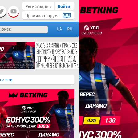
Регистрация
Войти
Правила форума
UA
RU
се теги