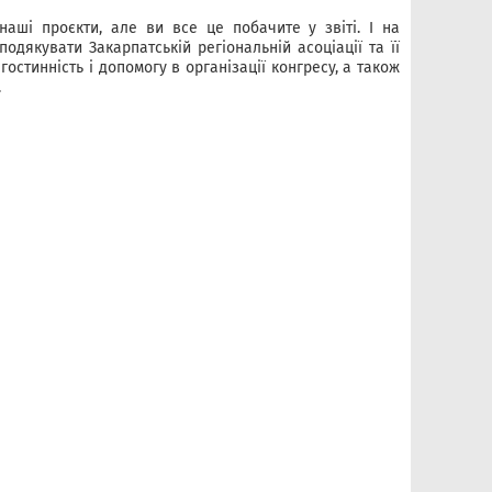
аші проєкти, але ви все це побачите у звіті. І на
одякувати Закарпатській регіональній асоціації та її
гостинність і допомогу в організації конгресу, а також
.