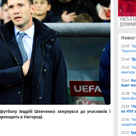
Новос
23:55
"А
"Барсел
23:46
"Д
23:45
"А
вингеру
23:42
На
бьют мо
23:38
"К
трансфе
23:29
"Л
 футболу Андрій Шевченко звернувся до учасників і
на УПЛ 
проходить в Ужгороді.
23:16
"Н
защитни
23:12
Тр