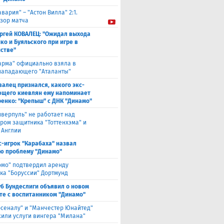
авария" – "Астон Вилла" 2:1.
зор матча
ргей КОВАЛЕЦ: "Ожидал выхода
ко и Буяльского при игре в
стве"
арма" официально взяла в
нападающего "Аталанты"
валец признался, какого экс-
щего киевлян ему напоминает
енко: "Крепыш" с ДНК "Динамо"
иверпуль" не работает над
ром защитника "Тоттенхэма" и
 Англии
с-игрок "Карабаха" назвал
ю проблему "Динамо"
омо" подтвердил аренду
ка "Боруссии" Дортмунд
уб Бундеслиги объявил о новом
те с воспитанником "Динамо"
рсеналу" и "Манчестер Юнайтед"
или услуги вингера "Милана"