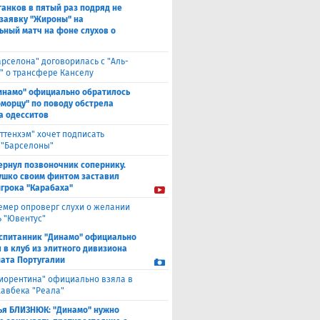
анков в пятый раз подряд не
 заявку "Жироны" на
ьный матч на фоне слухов о
арселона" договорилась с "Аль-
" о трансфере Канселу
инамо" официально обратилось
оморцу" по поводу обстрела
а одесситов
оттенхэм" хочет подписать
 "Барселоны"
ернул позвоночник сопернику.
ушко своим финтом заставил
игрока "Карабаха"
емер опроверг слухи о желании
ь "Ювентус"
спитанник "Динамо" официально
 в клуб из элитного дивизиона
ата Португалии
иорентина" официально взяла в
хавбека "Реала"
ья БЛИЗНЮК: "Динамо" нужно