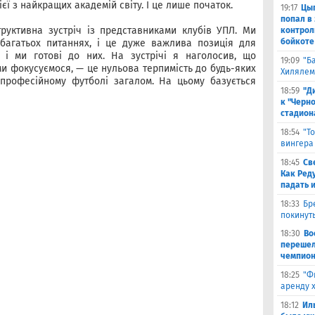
єї з найкращих академій світу. І це лише початок.
19:17
Цыг
попал в
труктивна зустріч із представниками клубів УПЛ. Ми
контрол
бойкоте
багатьох питаннях, і це дуже важлива позиція для
 і ми готові до них. На зустрічі я наголосив, що
19:09
"Б
и фокусуємося, — це нульова терпимість до будь-яких
Хилялем
 професійному футболі загалом. На цьому базується
18:59
"Д
к "Черн
стадион
18:54
"Т
вингера
18:45
Св
Как Ред
падать 
18:33
Бр
покинут
18:30
Во
перешел
чемпион
18:25
"Ф
аренду 
18:12
Ил