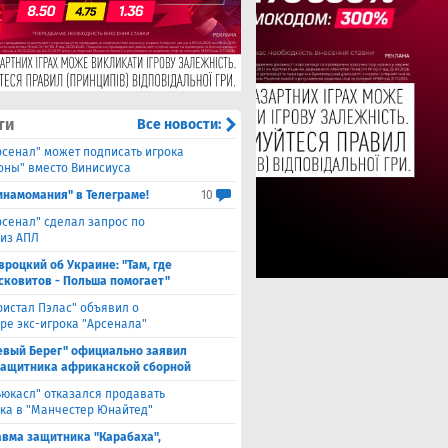
ти
Все новости:
рсенал" может подписать игрока
оны" вместо Винисиуса
инамомания" в Телеграме!
10
рсенал" сделал запрос по
 из АПЛ
вроцкий об Украине: "Там, где
сковитов - Польша помогает"
ристал Пэлас" объявил о
ре экс-игрока "Арсенала"
евый Берег" официально заявил
защитника африканской сборной
ьюкасл" отказался продавать
ка в "Манчестер Юнайтед"
авма защитника "Карабаха",