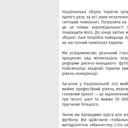
Національна збірна України зуп
одного разу за всі роки незалежно
світовий чемпіонат. Потрапити на
це не знімає відповідальності 
покращити його. До кінця квітня 
збірної. Нам потрібно найкраще пі
на наступний чемпіонат Європи.
Ми усвідомлюємо реальний стан
працюємо над мінімізацією втр
реформи дитячо-юнацького футб
Найсильніші академії України зм
рівень конкуренції.
Загалом у Національній лізі май
майже професійний рівень, верхівк
головний проєкт — це відновлений
три тисячі шкіл та майже 50 000
прагнемо більшого.
Також ми проводимо курси для вч
футболу. Ми здійснили глобальн
методологією «Манчестер Сіті» о