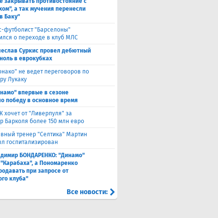
е закрывать противостояние с
хом", а так мучения перенесли
в Баку"
с-футболист "Барселоны"
ился о переходе в клуб МЛС
чеслав Суркис провел дебютный
 ноль в еврокубках
нако" не ведет переговоров по
ру Лукаку
намо" впервые в сезоне
о победу в основное время
 хочет от "Ливерпуля" за
р Барколя более 150 млн евро
авный тренер "Селтика" Мартин
ыл госпитализирован
адимир БОНДАРЕНКО: "Динамо"
 "Карабаха", а Пономаренко
родавать при запросе от
ого клуба"
Все новости: