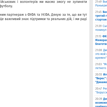
 військових і волонтерів ми маємо змогу не зупиняти
21:49
Вь
Раньери
футболу.
21:45
Ва
им партнерам з ФІФА та УЄФА. Дякую за те, що ви тут
третий 
 Це важливий знак підтримки та реальних дій, і ми раді
стартом
21:39
Сы
покинул
21:13
ФК
Меморан
Благотв
21:08
Ди
это мой
времен"
21:03
"М
летнего
20:55
Иг
"Верес" 
"Динамо
20:47
Ре
"Борусс
20:39
Ди
возможн
хавбека