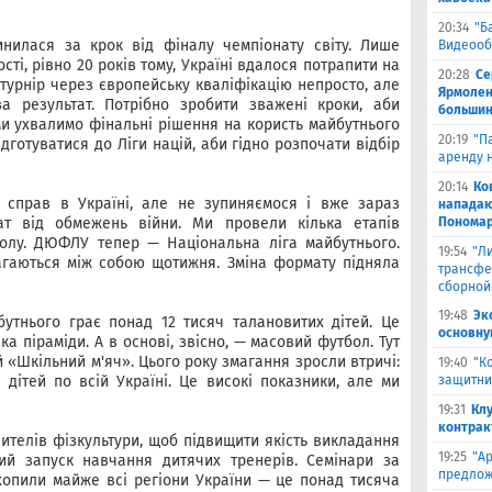
20:34
"Б
инилася за крок від фіналу чемпіонату світу. Лише
Видеооб
сті, рівно 20 років тому, Україні вдалося потрапити на
20:28
Се
 турнір через європейську кваліфікацію непросто, але
Ярмолен
за результат. Потрібно зробити зважені кроки, аби
большин
ми ухвалимо фінальні рішення на користь майбутнього
20:19
"П
дготуватися до Ліги націй, аби гідно розпочати відбір
аренду 
20:14
Ко
 справ в Україні, але не зупиняємося і вже зараз
нападаю
ат від обмежень війни. Ми провели кілька етапів
Пономар
олу. ДЮФЛУ тепер — Національна ліга майбутнього.
19:54
"Л
агаються між собою щотижня. Зміна формату підняла
трансфе
сборной
19:48
Эк
бутнього грає понад 12 тисяч талановитих дітей. Це
основну
а піраміди. А в основі, звісно, — масовий футбол. Тут
 «Шкільний м'яч». Цього року змагання зросли втричі:
19:40
"К
 дітей по всій Україні. Це високі показники, але ми
защитни
19:31
Кл
контрак
ителів фізкультури, щоб підвищити якість викладання
19:25
"А
ий запуск навчання дитячих тренерів. Семінари за
предлож
хопили майже всі регіони України — це понад тисяча