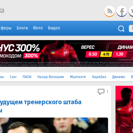
сферы
Блоги
Фото
Видео
ры
Сыч
ПАОК
Назар Волошин
Мунгенге
Карабах
Динамо
В
1
будущем тренерского штаба
ы