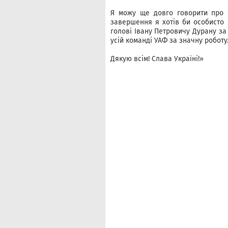
Я можу ще довго говорити про н
завершення я хотів би особисто п
голові Івану Петровичу Дурану за 
усій команді УАФ за значну роботу
Дякую всім! Слава Україні!»