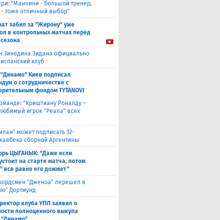
ери: "Манчини - большой тренер,
 - тоже отличный выбор"
нат забил за "Жирону" уже
гол в контрольных матчах перед
 сезона
н Зинедина Зидана официально
 испанский клуб
 "Динамо" Киев подписал
дум о сотрудничестве с
орительным фондом TYTANOVI
оманде: "Криштиану Роналду –
 любимый игрок "Реала" всех
илан" может подписать 32-
 хавбека сборной Аргентины
орь ЦЫГАНЫК: "Даже если
устоит на старте матча, потом
" все равно его дожмет"
кордсмен "Дженоа" перешел в
ию" Дортмунд
ректор клуба УПЛ заявил о
ости полноценного выкупа
 "Динамо"