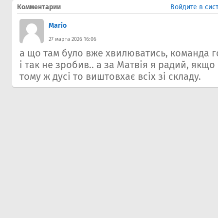
Комментарии
Войдите в сис
Mario
27 марта 2026 16:06
а що там було вже хвилюватись, команда го
і так не зробив.. а за Матвія я радий, якщ
тому ж дусі то виштовхає всіх зі складу.