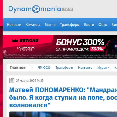
Новости
Команда
Матчи
Трансферы
Блоги
Фото
Ви
Главное
ЧМ-2026
Трансферы
Мунгенге
Мудрык
К
27 марта 2026 14:25
Матвей ПОНОМАРЕНКО: "Мандра
было. Я когда ступил на поле, в
волновался"