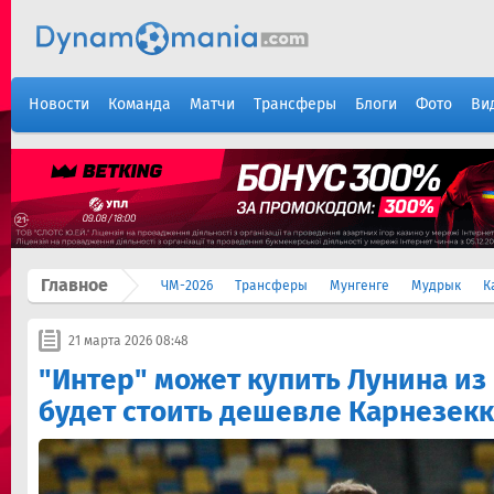
Новости
Команда
Матчи
Трансферы
Блоги
Фото
Ви
Главное
ЧМ-2026
Трансферы
Мунгенге
Мудрык
К
21 марта 2026 08:48
"Интер" может купить Лунина из 
будет стоить дешевле Карнезек