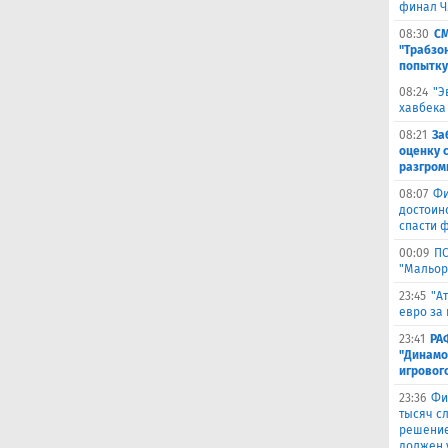
финал Ч
08:30
СМ
"Трабзо
попытку
08:24
"Э
хавбека
08:21
За
оценку 
разгром
08:07
Фи
достоин
спасти 
00:09
ПС
"Мальор
23:45
"А
евро за 
23:41
РА
"Динамо
игровог
23:36
Фи
тысяч с
решение
должен 