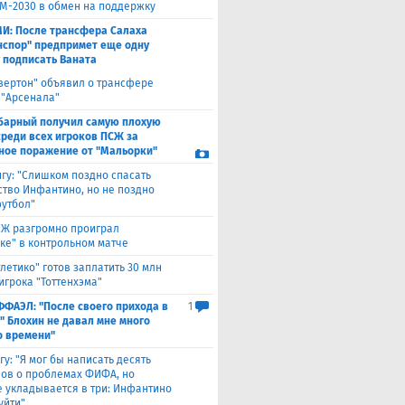
М-2030 в обмен на поддержку
И: После трансфера Салаха
нспор" предпримет еще одну
 подписать Ваната
вертон" объявил о трансфере
 "Арсенала"
барный получил самую плохую
среди всех игроков ПСЖ за
ное поражение от "Мальорки"
гу: "Слишком поздно спасать
ство Инфантино, но не поздно
футбол"
Ж разгромно проиграл
ке" в контрольном матче
тлетико" готов заплатить 30 млн
игрока "Тоттенхэма"
ФФАЭЛ: "После своего прихода в
1
" Блохин не давал мне много
о времени"
гу: "Я мог бы написать десять
лов о проблемах ФИФА, но
 укладывается в три: Инфантино
уйти"