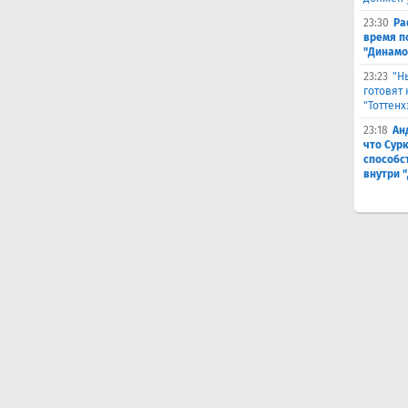
23:30
Ра
время п
"Динамо
23:23
"Н
готовят
"Тоттенх
23:18
Ан
что Сур
способс
внутри 