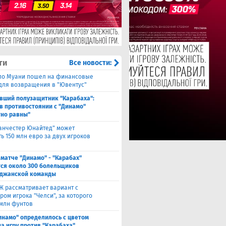
ти
Все новости:
ло Муани пошел на финансовые
 для возвращения в "Ювентус"
вший полузащитник "Карабаха":
в противостоянии с "Динамо"
но равны"
анчестер Юнайтед" может
ь 150 млн евро за двух игроков
 матче "Динамо" - "Карабах"
ся около 300 болельщиков
джанской команды
Ж рассматривает вариант с
ом игрока "Челси", за которого
 млн фунтов
инамо" определилось с цветом
а игру против "Карабаха"