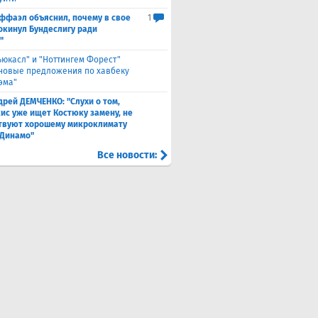
ффаэл объяснил, почему в свое
1
окинул Бундеслигу ради
"
ьюкасл" и "Ноттингем Форест"
 новые предложения по хавбеку
эма"
дрей ДЕМЧЕНКО: "Слухи о том,
кис уже ищет Костюку замену, не
твуют хорошему микроклимату
"Динамо"
Все новости: