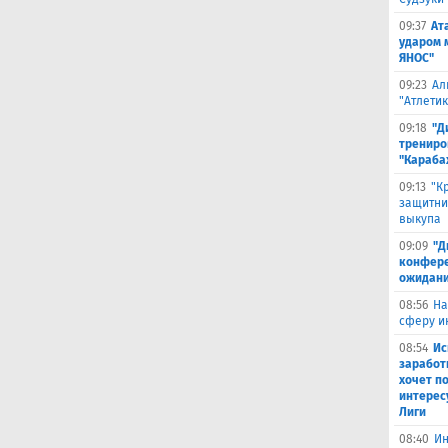
09:37
Ат
ударом 
ЯНОС"
09:23
Ал
"Атлети
09:18
"Д
трениро
"Караба
09:13
"К
защитни
выкупа
09:09
"Д
конферен
ожидани
08:56
На
сферу и
08:54
Ис
заработ
хочет п
интерес
Лиги
08:40
Ин