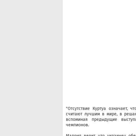
"Отсутствие Куртуа означает, ч
считают лучшим в мире, в решаю
вспоминая предыдущие выступ
чемпионов.
Мадрид верит, что украинец об