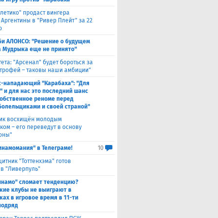
тлетико" продаст вингера
 Аргентины в "Ривер Плейт" за 22
о
би АЛОНСО: "Решение о будущем
 Мудрыка еще не принято"
тета: "Арсенал" будет бороться за
трофей – таковы наши амбиции"
с-нападающий "Карабаха": "Для
" и для нас это последний шанс
собственное реноме перед
болельщиками и своей страной"
ик восхищён молодым
ком – его переведут в основу
оны"
инамомания" в Телеграме!
10
итник "Тоттенхэма" готов
 в "Ливерпуль"
инамо" сломает тенденцию?
кие клубы не выиграют в
ках в игровое время в 11-ти
подряд