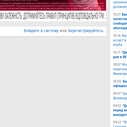
законно
должнос
10:27
Бы
логисти
сообщил
обогащ
Войдите в систему
или
Зарегистрируйтесь
10:16
Ме
ассист 
клуба
10:11
"Ди
дня в B
10:07
Мо
перегов
Винисиу
10:00
Бы
официал
09:57
Тр
форвард
09:52
"Д
перед м
выходят
09:43
"Ю
Судзуки