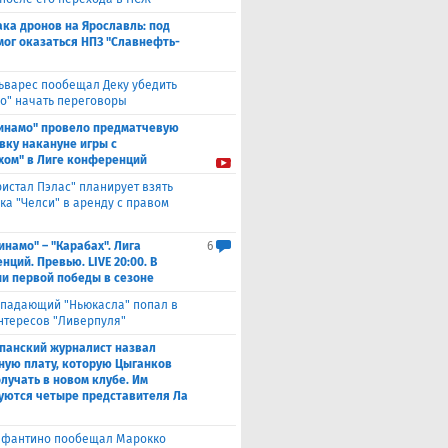
ака дронов на Ярославль: под
мог оказаться НПЗ "Славнефть-
ьварес пообещал Деку убедить
ко" начать переговоры
инамо" провело предматчевую
вку накануне игры с
хом" в Лиге конференций
ристал Пэлас" планирует взять
ка "Челси" в аренду с правом
инамо" – "Карабах". Лига
6
ций. Превью. LIVE 20:00. В
и первой победы в сезоне
падающий "Ньюкасла" попал в
нтересов "Ливерпуля"
панский журналист назвал
ную плату, которую Цыганков
олучать в новом клубе. Им
уются четыре представителя Ла
фантино пообещал Марокко