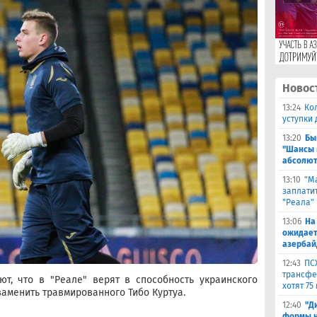
Новос
13:24
Ко
уступки
13:20
Бы
"Шансы 
абсолют
13:10
"М
заплатит
"Реала"
13:06
На
ожидает
азербай
12:43
ПС
трансфер
т, что в "Реале" верят в способность украинского
хотят 75
аменить травмированного Тибо Куртуа.
12:40
"Д
формы н