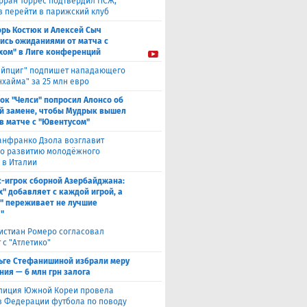
рран Торрес подтвердил ПСЖ,
в перейти в парижский клуб
орь Костюк и Алексей Сыч
ись ожиданиями от матча с
хом" в Лиге конференций
ейпциг" подпишет нападающего
хайма" за 25 млн евро
ок "Челси" попросил Алонсо об
й замене, чтобы Мудрык вышел
 в матче с "Ювентусом"
нфранко Дзола возглавит
по развитию молодёжного
 в Италии
с-игрок сборной Азербайджана:
х" добавляет с каждой игрой, а
" переживает не лучшие
"
истиан Ромеро согласовал
 с "Атлетико"
ьге Стефанишиной избрали меру
ния — 6 млн грн залога
лиция Южной Кореи провела
в Федерации футбола по поводу