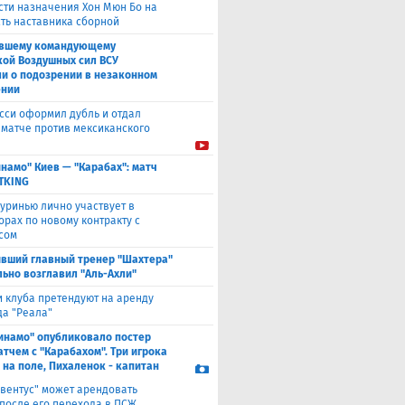
сти назначения Хон Мюн Бо на
ть наставника сборной
вшему командующему
кой Воздушных сил ВСУ
и о подозрении в незаконном
ении
сси оформил дубль и отдал
в матче против мексиканского
намо" Киев — "Карабах": матч
ETKING
уринью лично участвует в
орах по новому контракту с
сом
вший главный тренер "Шахтера"
ьно возглавил "Аль-Ахли"
и клуба претендуют на аренду
а "Реала"
инамо" опубликовало постер
атчем с "Карабахом". Три игрока
 на поле, Пихаленок - капитан
вентус" может арендовать
 после его перехода в ПСЖ