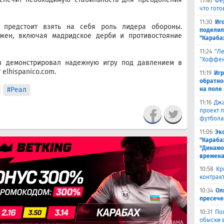
11:46
Фе
что гото
11:30
Иг
 предстоит взять на себя роль лидера обороны.
поделил
жен, включая мадридское дерби и противостояние
"Караба
11:24
"Л
"Хоффен
з демонстрировал надежную игру под давлением в
 elhispanico.com.
11:19
Игр
обратно
#Реал
на поле
11:16
Джа
проект 
футбола
11:06
Эк
"Караба
"Динамо
времена
10:58
Кр
контракт
10:34
Ол
пресече
10:31
По
обыски 