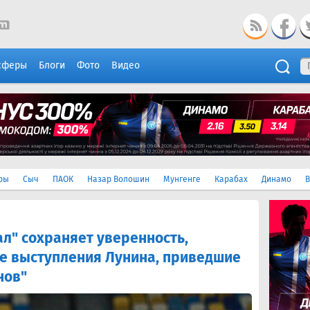
сферы
Блоги
Фото
Видео
ры
Сыч
ПАОК
Назар Волошин
Мунгенге
Карабах
Динамо
В
ал" сохраняет уверенность,
е выступления Лунина, приведшие
нов"