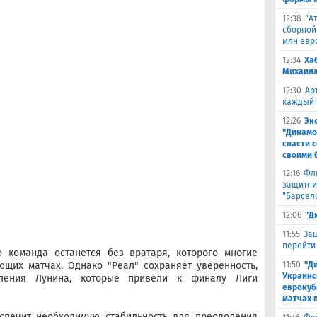
12:38
"А
сборной
млн евр
12:34
Ха
Михаила
12:30
Ар
каждый 
12:26
Эк
"Динамо
спасти 
своими 
12:16
Фл
защитни
"Барсел
12:06
"Д
11:55
Защ
перейти
то команда останется без вратаря, которого многие
щих матчах. Однако "Реал" сохраняет уверенность,
11:50
"Д
Украинс
ления Лунина, которые привели к финалу Лиги
еврокуб
матчах 
еспечит необходимую стабильность для преодоления