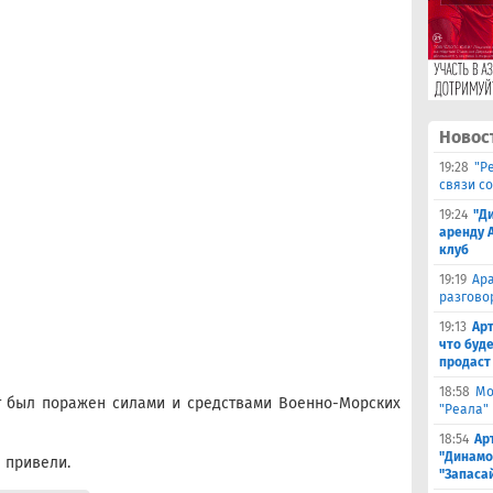
Новос
19:28
"Р
связи с
19:24
"Д
аренду 
клуб
19:19
Ара
разгово
19:13
Арт
что буд
продаст
18:58
Мо
ет был поражен силами и средствами Военно-Морских
"Реала"
18:54
Ар
"Динамо
 привели.
"Запаса