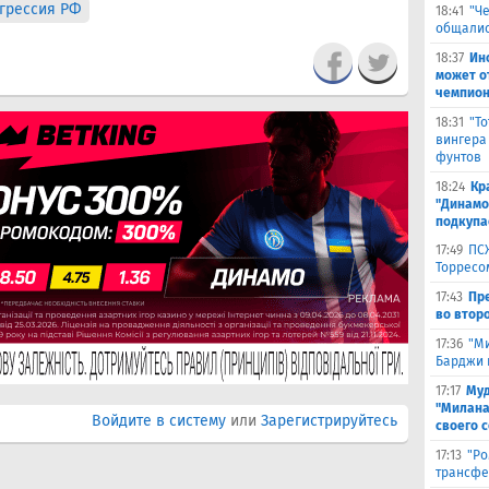
грессия РФ
18:41
"Ч
общалис
18:37
Ин
может о
чемпион
18:31
"Т
вингера
фунтов
18:24
Кр
"Динамо"
подкупа
17:49
ПС
Торресо
17:43
Пр
во второ
17:36
"М
Барджи 
17:17
Муд
"Милана
Войдите в систему
или
Зарегистрируйтесь
своего 
17:13
"Ро
трансфе