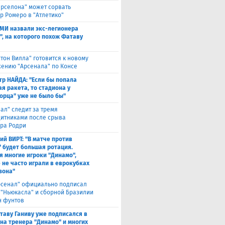
арселона" может сорвать
р Ромеро в "Атлетико"
СМИ назвали экс-легионера
", на которого похож Фатаву
стон Вилла" готовится к новому
ению "Арсенала" по Консе
тр НАЙДА: "Если бы попала
я ракета, то стадиона у
орца" уже не было бы"
еал" следит за тремя
итниками после срыва
ра Родри
ий ВИРТ: "В матче против
" будет большая ротация.
я многие игроки "Динамо",
 не часто играли в еврокубках
зона"
рсенал" официально подписал
 "Ньюкасла" и сборной Бразилии
н фунтов
таву Ганиву уже подписался в
 на тренера "Динамо" и многих