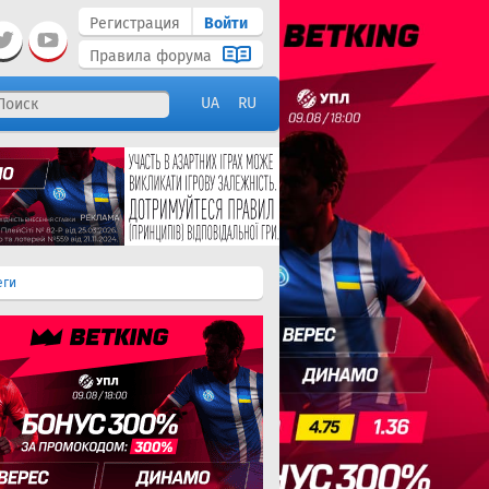
Регистрация
Войти
Правила форума
UA
RU
еги