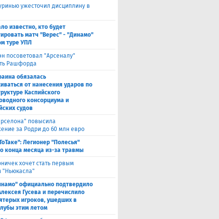
ринью ужесточил дисциплину в
ало известно, кто будет
ировать матч "Верес" - "Динамо"
ом туре УПЛ
эн посоветовал "Арсеналу"
ть Рашфорда
раина обязалась
иваться от нанесения ударов по
руктуре Каспийского
оводного консорциума и
йских судов
арселона" повысила
ение за Родри до 60 млн евро
ТоТаке": Легионер "Полесья"
о конца месяца из-за травмы
рничек хочет стать первым
 "Ньюкасла"
инамо" официально подтвердило
Алексея Гусева и перечислило
ятерых игроков, ушедших в
клубы этим летом