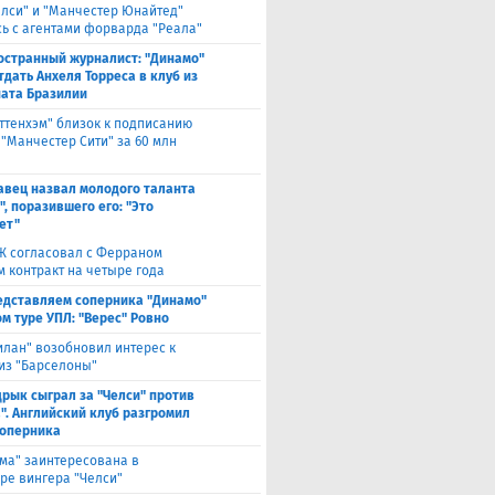
елси" и "Манчестер Юнайтед"
ь с агентами форварда "Реала"
остранный журналист: "Динамо"
тдать Анхеля Торреса в клуб из
ата Бразилии
оттенхэм" близок к подписанию
 "Манчестер Сити" за 60 млн
авец назвал молодого таланта
, поразившего его: "Это
ет"
Ж согласовал с Ферраном
м контракт на четыре года
едставляем соперника "Динамо"
м туре УПЛ: "Верес" Ровно
илан" возобновил интерес к
из "Барселоны"
рык сыграл за "Челси" против
". Английский клуб разгромил
соперника
ма" заинтересована в
ре вингера "Челси"