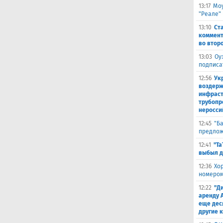
13:17
Моу
"Реале"
13:10
Ст
коммент
во втор
13:03
Оу
подписа
12:56
Ук
воздерж
инфраст
трубопр
неросси
12:45
"Б
предлож
12:41
"Та
выбыл д
12:36
Хо
номером
12:22
"Д
аренду 
еще дес
другие 