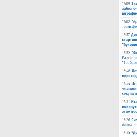
17:09
Эк
забил о
штрафно
17:02
"А
трансфе
16:57
Ди
стартов
"Букови
16:52
"Ф
Рашфорд
"Трабзо
16:48
Ис
переход
16:44
Иг
чемпион
секунд 
16:31
Ита
покинут
этим во
16:26
Си
Альваре
16:10
"Д