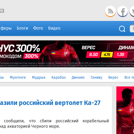
сферы
Блоги
Фото
Видео
ры
Мунгенге
Мудрык
Карабах
Динамо
Ганиву
Верес
Все т
азили российский вертолет Ка-27
 сообщили, что сбили российский корабельный
над акваторией Черного моря.