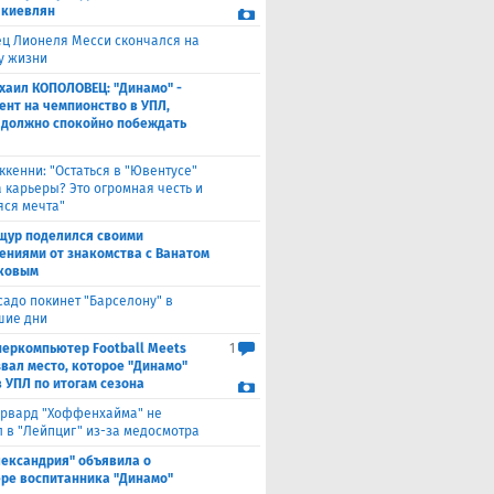
 киевлян
ец Лионеля Месси скончался на
ду жизни
хаил КОПОЛОВЕЦ: "Динамо" -
ент на чемпионство в УПЛ,
 должно спокойно побеждать
ккенни: "Остаться в "Ювентусе"
а карьеры? Это огромная честь и
ся мечта"
щур поделился своими
ениями от знакомства с Ванатом
ковым
садо покинет "Барселону" в
шие дни
перкомпьютер Football Meets
1
звал место, которое "Динамо"
в УПЛ по итогам сезона
рвард "Хоффенхайма" не
 в "Лейпциг" из-за медосмотра
лександрия" объявила о
ре воспитанника "Динамо"