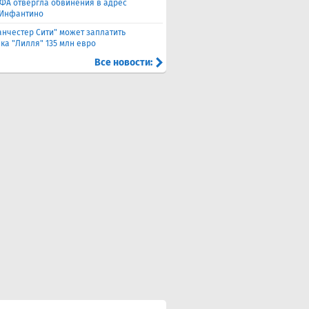
ФА отвергла обвинения в адрес
Инфантино
нчестер Сити" может заплатить
ка "Лилля" 135 млн евро
Все новости: