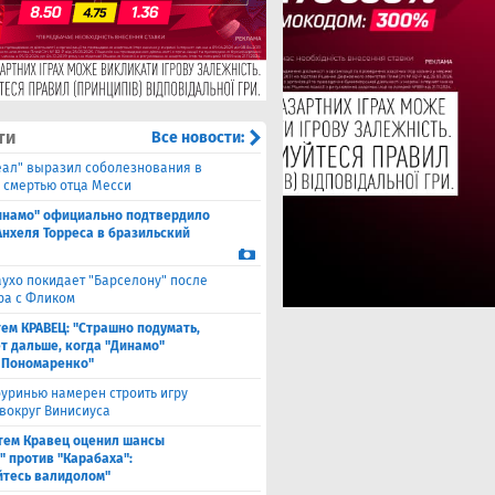
ти
Все новости:
еал" выразил соболезнования в
о смертью отца Месси
инамо" официально подтвердило
Анхеля Торреса в бразильский
ухо покидает "Барселону" после
ра с Фликом
ем КРАВЕЦ: "Страшно подумать,
ет дальше, когда "Динамо"
 Пономаренко"
уринью намерен строить игру
 вокруг Винисиуса
тем Кравец оценил шансы
" против "Карабаха":
йтесь валидолом"