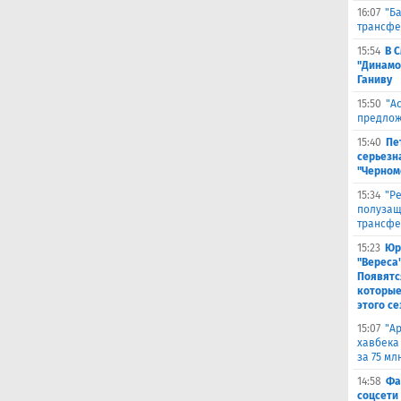
16:07
"Б
трансфе
15:54
В 
"Динамо
Ганиву
15:50
"А
предлож
15:40
Пе
серьезна
"Черном
15:34
"Р
полузащ
трансфе
15:23
Юр
"Вереса
Появятс
которые
этого се
15:07
"А
хавбека
за 75 мл
14:58
Фа
соцсети