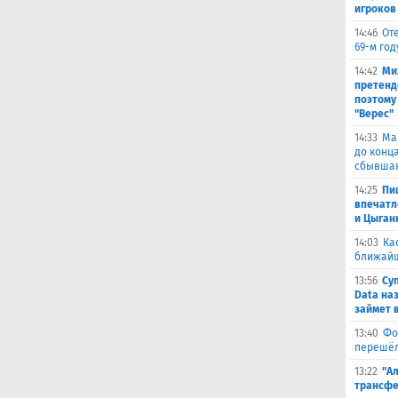
игроков
14:46
От
69-м го
14:42
Ми
претенд
поэтому
"Верес"
14:33
Ма
до конц
сбывшая
14:25
Пи
впечатл
и Цыган
14:03
Ка
ближай
13:56
Су
Data на
займет 
13:40
Фо
перешёл
13:22
"А
трансфе