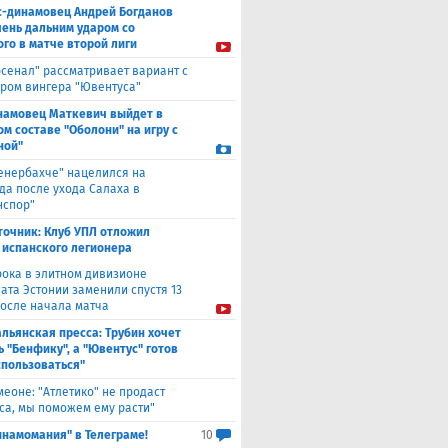
с-динамовец Андрей Богданов
чень дальним ударом со
го в матче второй лиги
рсенал" рассматривает вариант с
ром вингера "Ювентуса"
намовец Маткевич выйдет в
ом составе "Оболони" на игру с
ной"
енербахче" нацелился на
а после ухода Салаха в
нспор"
точник: Клуб УПЛ отложил
 испанского легионера
рока в элитном дивизионе
ата Эстонии заменили спустя 13
после начала матча
льянская пресса: Трубин хочет
ь "Бенфику", а "Ювентус" готов
спользоваться"
меоне: "Атлетико" не продаст
са, мы поможем ему расти"
инамомания" в Телеграме!
10