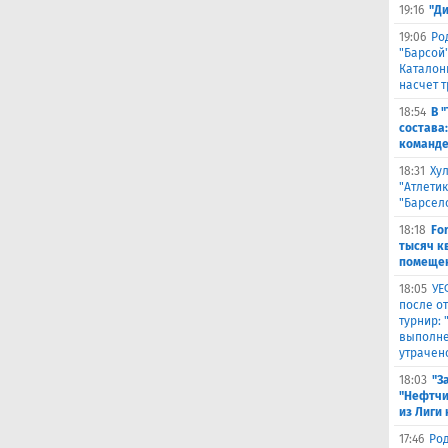
19:16
"Д
19:06
Ро
"Барсой"
Каталон
насчет 
18:54
В 
состава
команде
18:31
Ху
"Атлетик
"Барсел
18:18
Fo
тысяч к
помещен
18:05
УЕ
после о
турнир:
выполне
утрачен
18:03
"З
"Нефтчи
из Лиги
17:46
Род