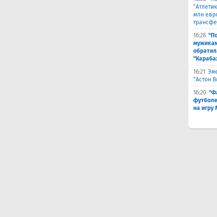
"Атлетик
млн евр
трансфе
16:26
"П
мужикам
обратил
"Караба
16:21
Эме
"Астон 
16:20
"Ф
футболе
на игру