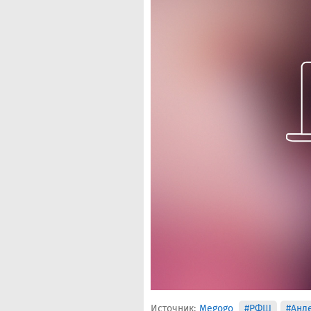
Источник:
Megogo
#РФШ
#Анд