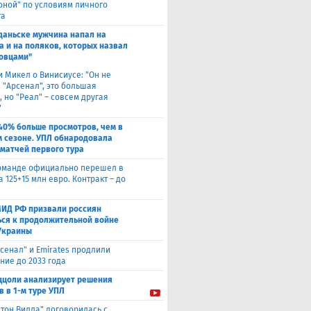
оной" по условиям личного
та
Гданьске мужчина напал на
а и на поляков, которых назвал
овцами"
и Микел о Винисиусе: "Он не
 "Арсенал", это большая
 но "Реал" – совсем другая
"
40% больше просмотров, чем в
 сезоне. УПЛ обнародовала
 матчей первого тура
оманде официально перешел в
а 125+15 млн евро. Контракт – до
МИД РФ призвали россиян
ься к продолжительной войне
Украины
сенал" и Emirates продлили
ние до 2033 года
ццоли анализирует решения
в в 1-м туре УПЛ
стон Вилла" договорилась с