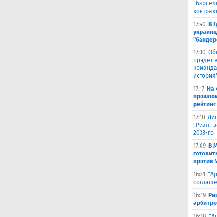
"Барсел
контрак
17:40
В 
украинц
"бандер
17:30
Об
придет в
команда,
история
17:17
На 
прошлом
рейтинг
17:10
Ди
"Реал" з
2033-го
17:09
В 
готовит
против 
16:51
"Ар
соглаше
16:49
Ри
арбитро
16:38
"А