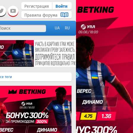
Регистрация
Войти
Правила форума
UA
RU
се теги