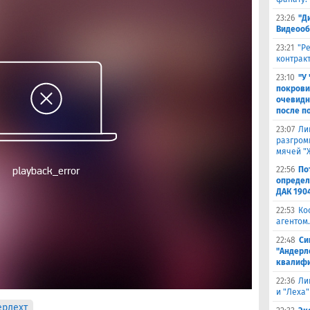
23:26
"Д
Видеооб
23:21
"Р
контракт
23:10
"У
покрови
очевидн
после п
23:07
Ли
разгроми
мячей "
22:56
По
определ
ДАК 190
22:53
Ко
агентом.
22:48
Си
"Андерл
квалифи
22:36
Ли
и "Леха"
ерлехт