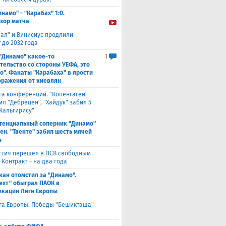
инамо" - "Карабах" 1:0.
зор матча
еал" и Винисиус продлили
 до 2032 года
 "Динамо" какое-то
1
тельство со стороны УЕФА, это
о". Фанаты "Карабаха" в ярости
оражения от киевлян
га конференций. "Копенгаген"
л "Дебрецен", "Хайдук" забил 5
Жальгирису"
тенциальный соперник "Динамо"
ен. "Твенте" забил шесть мячей
4
стич перешел в ПСВ свободным
 Контракт – на два года
кан отомстил за "Динамо".
ехт" обыграл ПАОК в
кации Лиги Европы
га Европы. Победы "Бешикташа"