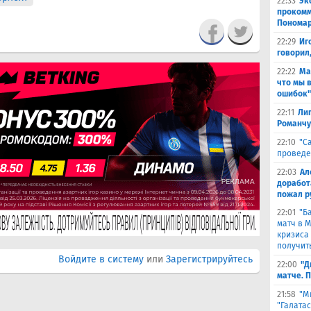
22:33
Эк
прокомм
Понома
22:29
Иг
говорил
22:22
Ма
что мы 
ошибок"
22:11
Лиг
Романчу
22:10
"С
проведе
22:03
Ал
доработ
пожал р
22:01
"Б
матч в 
кризиса
получить
Войдите в систему
или
Зарегистрируйтесь
22:00
"Д
матче. 
21:58
"М
"Галата