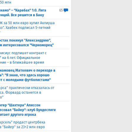
 50 млн
намо" – "Карабах" 1:0. Лига
65
нций. Все решится в Баку
Ж за 50 млн евро купил Аклиуша
о". Хавбек подписал 5-летний
т
стак покинул "Александрию",
м интересовался "Черноморец"
нисиус подпишет контракт с
" на 6 лет. Официальное
ние – в ближайшее время
намовец Маткевич о переходе в
": "Я знаю, что здесь хорошо
т с молодыми футболистами"
арса" практически отказалась от
са. Форвард останется в
о"
нгер "Шахтера" Алиссон
есовал "Байер": клуб Бундеслиги
итает другого игрока
арсель" продаст центрбека
 "Байер" за 23+2 млн евро