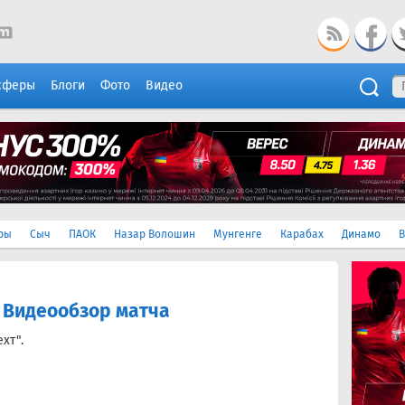
сферы
Блоги
Фото
Видео
ры
Сыч
ПАОК
Назар Волошин
Мунгенге
Карабах
Динамо
В
. Видеообзор матча
ехт"
.