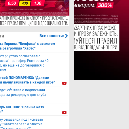
ти
Все новости:
га Европы. "Бенфика" с ассистом
а разгромила "Хартс"
нтер" устно согласовал с
хэмом" трансфер Ромеро за 40
о, но еще не договорился с
ком
твей ПОНОМАРЕНКО: "Дальше
 я начну забивать в каждой игре"
идс" объявил о подписании
да за рекордную для клуба
орь КОСТЮК: "План на матч
л"
ау отказался подписывать
у "Галатасарая" и ответил
"Ты совсем дурак?"