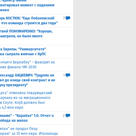
с-арбитр ФИФА
ентировал момент с падением
ренко
орь КОСТЮК: "Еще Лобановский
7
, что команда строится два года"
твей ПОНОМАРЕНКО: "Хорошо,
выиграли, но было много
а Европы. "Университатя"
ка сыграла вничью с ​КуПС
антьяго Бернабеу" – фаворит на
ние финала ЧМ-2030
ександр ХАЦКЕВИЧ: "Гуцуляк не
1
ал до конца свой контракт и не
уку президенту"
арса" отменила товарищеский
Марокко из-за миграционного
 в Сеуте. Клуб должен был
 4,5 млн евро
инамо" - "Карабах" 1:0. Отчет о
2
Победа на жилах
илан" не продал Леау
сараю" за 35 млн евро. Итальянцы