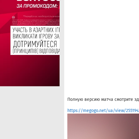
Полную версию матча смотрите зд
https://megogo.net/ua/view/255194