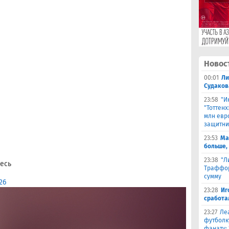
Новос
00:01
Ли
Судаков
23:58
"И
"Тоттен
млн евр
защитни
23:53
Ма
больше,
23:38
"Л
есь
Траффор
сумму
26
23:28
Иг
сработа
23:27
Ле
футболк
фанату: 