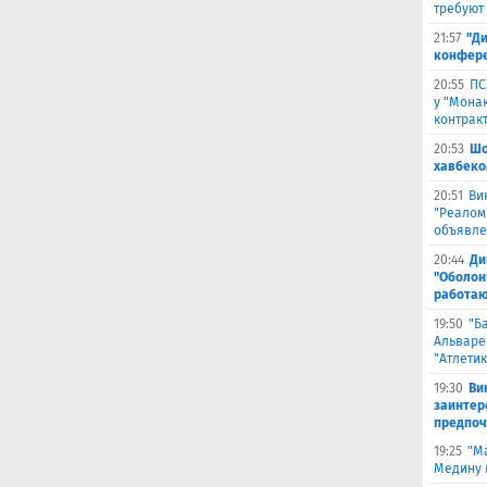
требуют
21:57
"Ди
конфере
20:55
ПС
у "Монак
контрак
20:53
Шо
хавбеко
20:51
Ви
"Реалом
объявле
20:44
Ди
"Оболонь
работаю
19:50
"Б
Альваре
"Атлетик
19:30
Ви
заинтер
предпоч
19:25
"М
Медину в