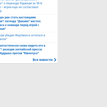
о" о переходе Руджери за 18+6
о – игрок еще не согласовал
р
ора уже стать настоящими
и": легенда "Динамо" жестко
ась к команде перед игрой с
хом"
ри убедил Мартинеса остаться в
Вилле"
антастически снова видеть его в
": реакция английской прессы
 Мудрыка против "Ювентуса"
Все новости: