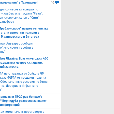
инамомания" в Телеграме!
10
дри согласовал контракт с
 – хавбек устал ждать "Реал".
цы скоро свяжутся с "Сити"
трансфера
"Трабзонспоре" назревает чистка
: стали известны позиции в
 Малиновского и Батагова
лиан Альварес сообщит
о", что хочет перейти в
ону"
rbes Ukraine: Враг уничтожил 400
вадратных метров складских
ий за месяц
ФА не отказался от бойкота ЧМ
тказа ФИФА от продажи прав на
 "Обозначенные условия не были
ны. Доверие к Инфантино
о"
арплаты в 15-20 раз больше":
" Вернидуба разнесли за вылет
 конференций
ри готов начать переговоры с