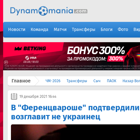
Новости
Команда
Матчи
Трансферы
Блоги
Фото
Ви
Главное
ЧМ-2026
Трансферы
Сыч
ПАОК
Назар Во
19 декабря 2021 16:44
В "Ференцвароше" подтвердили,
возглавит не украинец