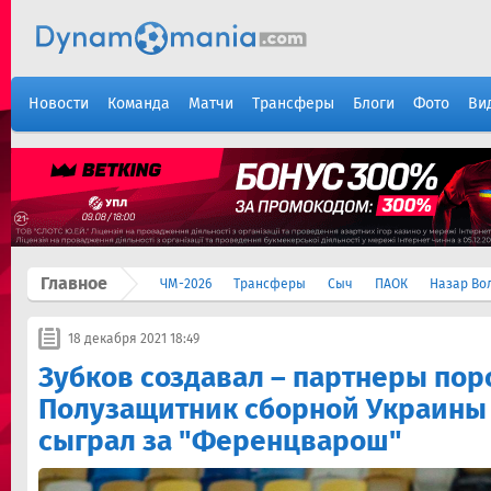
Новости
Команда
Матчи
Трансферы
Блоги
Фото
Ви
Главное
ЧМ-2026
Трансферы
Сыч
ПАОК
Назар Во
18 декабря 2021 18:49
Зубков создавал – партнеры пор
Полузащитник сборной Украины
сыграл за "Ференцварош"