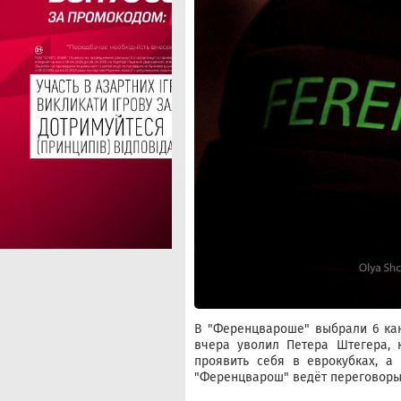
В "Ференцвароше" выбрали 6 кан
вчера уволил Петера Штегера, 
проявить себя в еврокубках, а
"Ференцварош" ведёт переговоры 