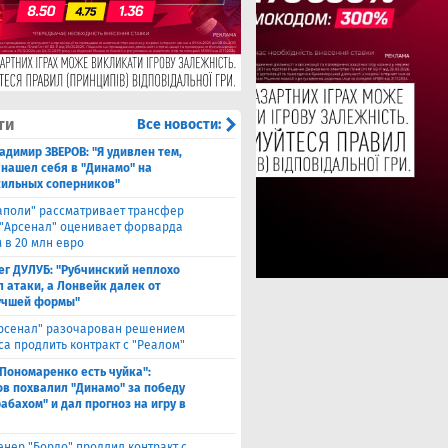
ти
Все новости:
адимир ЗВЕРОВ: "Я удивлен тем,
 нашел себя в "Динамо" на
сильных соперников"
аполи" рассматривает трансфер
 "Арсенал" оценивает форварда
 в 20 млн евро
ег ДУЛУБ: "Рубчинский неплохо
л атаки, а Лонвейк далек от
учшей формы"
рсенал" разочарован решением
са продлить контракт с "Реалом"
 Пономаренко есть чуйка":
в похвалил "Динамо" за победу
абахом" и дал прогноз на игру в
енер "Бордо" продлил контракт с