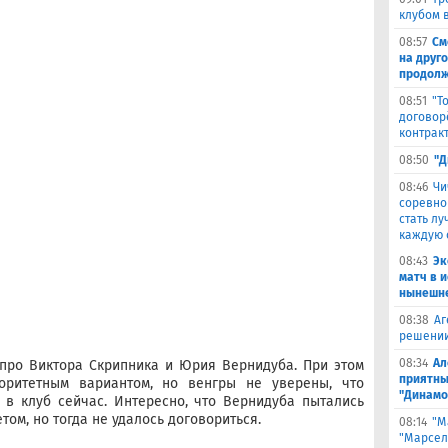
клубом в
08:57
См
на друг
продолж
08:51
"Т
договор
контрак
08:50
"Д
08:46
Чи
соревно
стать л
каждую 
08:43
Эк
матч в 
нынешне
08:38
Аг
решении
08:34
Ал
т про Виктора Скрипника и Юрия Вернидуба. При этом
приятны
оритетным вариантом, но венгры не уверены, что
"Динамо
 в клуб сейчас. Интересно, что Вернидуба пытались
ом, но тогда не удалось договориться.
08:14
"М
"Марселя