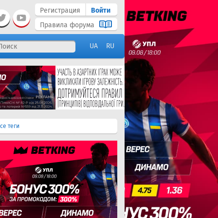
Регистрация
Войти
Правила форума
UA
RU
се теги