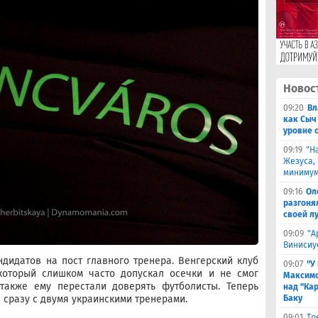
Новос
09:20
Вл
как Сыч
уровне 
09:19
"Н
Жезуса,
минимум
09:16
Ол
разгоня
своей л
09:09
"А
Винисиу
дидатов на пост главного тренера. Венгерский клуб
09:07
"У
который слишком часто допускал осечки и не смог
Максимо
 также ему перестали доверять футболисты. Теперь
над "Кар
сразу с двумя украинскими тренерами.
Баку
09:01
Тр