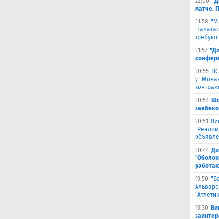
22:00
"Д
матче. 
21:58
"М
"Галата
требуют
21:57
"Ди
конфере
20:55
ПС
у "Монак
контрак
20:53
Шо
хавбеко
20:51
Ви
"Реалом
объявле
20:44
Ди
"Оболонь
работаю
19:50
"Б
Альваре
"Атлетик
19:30
Ви
заинтер