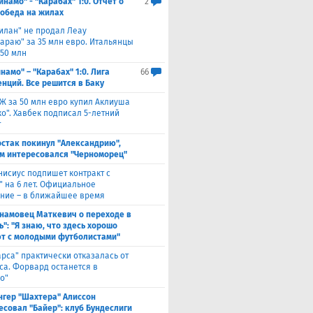
инамо" - "Карабах" 1:0. Отчет о
2
Победа на жилах
илан" не продал Леау
сараю" за 35 млн евро. Итальянцы
 50 млн
намо" – "Карабах" 1:0. Лига
66
нций. Все решится в Баку
Ж за 50 млн евро купил Аклиуша
о". Хавбек подписал 5-летний
т
стак покинул "Александрию",
м интересовался "Черноморец"
нисиус подпишет контракт с
" на 6 лет. Официальное
ние – в ближайшее время
намовец Маткевич о переходе в
": "Я знаю, что здесь хорошо
т с молодыми футболистами"
арса" практически отказалась от
са. Форвард останется в
о"
нгер "Шахтера" Алиссон
есовал "Байер": клуб Бундеслиги