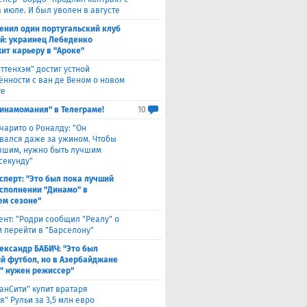
 июле. И был уволен в августе
енил один португальский клуб
ой: украинец Лебеденко
ит карьеру в "Ароке"
оттенхэм" достиг устной
ённости с ван де Веном о новом
те
инамомания" в Телеграме!
10
чарито о Роналду: "Он
вался даже за ужином. Чтобы
учшим, нужно быть лучшим
секунду"
сперт: "Это был пока лучший
исполнении "Динамо" в
м сезоне"
ент: "Родри сообщил "Реалу" о
 перейти в "Барселону"
ександр БАБИЧ: "Это был
й футбол, но в Азербайджане
" нужен режиссер"
анСити" купит вратаря
" Рульи за 3,5 млн евро