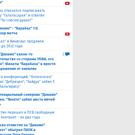
л"
ау отказался подписывать
у "Галатасарая" и ответил
"Ты совсем дурак?"
инамо" - "Карабах" 1:0.
зор матча
еал" и Винисиус продлили
 до 2032 года
 "Динамо" какое-то
2
тельство со стороны УЕФА, это
о". Фанаты "Карабаха" в ярости
оражения от киевлян
га конференций. "Копенгаген"
л "Дебрецен", "Хайдук" забил 5
Жальгирису"
тенциальный соперник "Динамо"
ен. "Твенте" забил шесть мячей
4
стич перешел в ПСВ свободным
 Контракт – на два года
кан отомстил за "Динамо".
ехт" обыграл ПАОК в
кации Лиги Европы