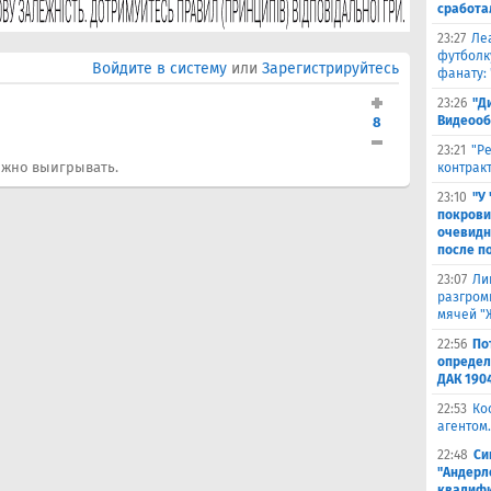
сработа
23:27
Ле
футболк
Войдите в систему
или
Зарегистрируйтесь
фанату: 
23:26
"Д
Видеооб
8
23:21
"Р
можно выигрывать.
контракт
23:10
"У
покрови
очевидн
после п
23:07
Ли
разгроми
мячей "
22:56
По
определ
ДАК 190
22:53
Ко
агентом.
22:48
Си
"Андерл
квалифи