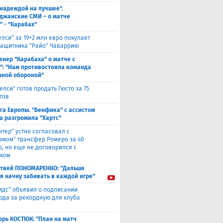
 надеждой на лучшее".
джанские СМИ – о матче
" - "Карабах"
елси" за 19+2 млн евро покупает
защитника "Райо" Чаваррию
енер "Карабаха" о матче с
": "Нам противостояла команда
нной обороной"
елси" готов продать Гюсто за 75
тов
га Европы. "Бенфика" с ассистом
а разгромила "Хартс"
нтер" устно согласовал с
хэмом" трансфер Ромеро за 40
о, но еще не договорился с
ком
твей ПОНОМАРЕНКО: "Дальше
 я начну забивать в каждой игре"
идс" объявил о подписании
да за рекордную для клуба
орь КОСТЮК: "План на матч