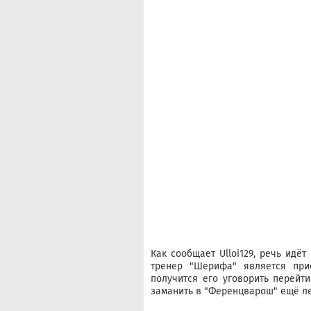
Как сообщает Ulloi129, речь идё
тренер "Шерифа" является при
получится его уговорить перейти
заманить в "Ференцварош" ещё лет