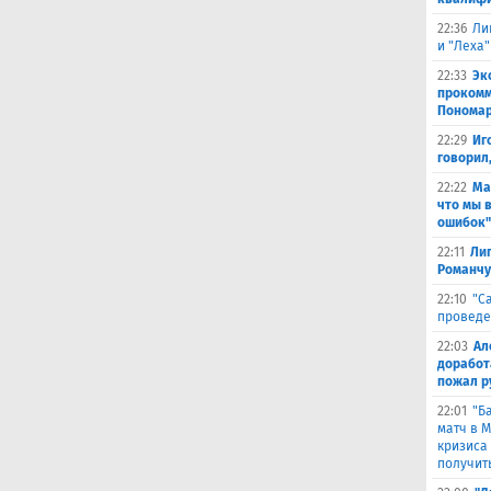
22:36
Ли
и "Леха"
22:33
Эк
прокомм
Понома
22:29
Иг
говорил
22:22
Ма
что мы 
ошибок"
22:11
Лиг
Романчу
22:10
"С
проведе
22:03
Ал
доработ
пожал р
22:01
"Б
матч в 
кризиса
получить