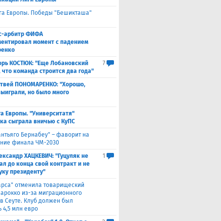
га Европы. Победы "Бешикташа"
с-арбитр ФИФА
ентировал момент с падением
ренко
орь КОСТЮК: "Еще Лобановский
7
, что команда строится два года"
твей ПОНОМАРЕНКО: "Хорошо,
выиграли, но было много
а Европы. "Университатя"
ка сыграла вничью с ​КуПС
антьяго Бернабеу" – фаворит на
ние финала ЧМ-2030
ександр ХАЦКЕВИЧ: "Гуцуляк не
1
ал до конца свой контракт и не
уку президенту"
арса" отменила товарищеский
Марокко из-за миграционного
 в Сеуте. Клуб должен был
 4,5 млн евро