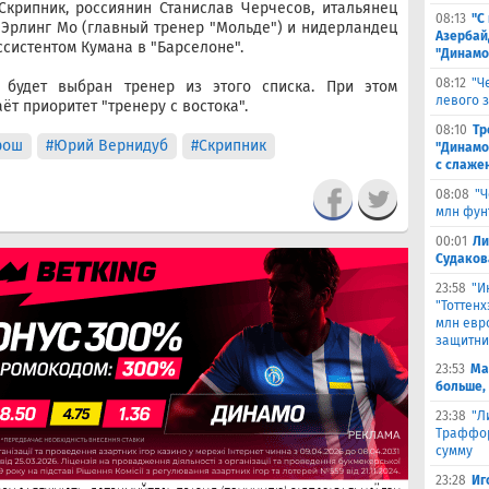
Скрипник, россиянин Станислав Черчесов, итальянец
08:13
"С
Эрлинг Мо (главный тренер "Мольде") и нидерландец
Азербай
систентом Кумана в "Барселоне".
"Динамо
08:12
"Ч
 будет выбран тренер из этого списка. При этом
левого 
т приоритет "тренеру с востока".
08:10
Тр
рош
#Юрий Вернидуб
#Скрипник
"Динамо
с слаже
08:08
"Ч
млн фун
00:01
Ли
Судаков
23:58
"И
"Тоттен
млн евр
защитни
23:53
Ма
больше,
23:38
"Л
Траффор
сумму
23:28
Иг