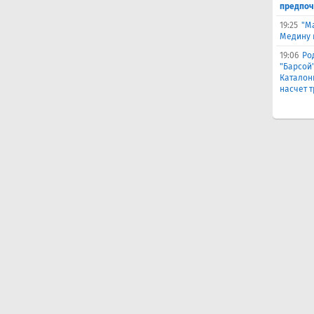
предпоч
19:25
"М
Медину в
19:06
Ро
"Барсой"
Каталон
насчет 