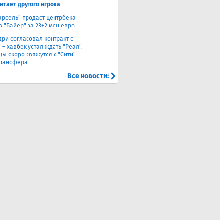
итает другого игрока
арсель" продаст центрбека
 "Байер" за 23+2 млн евро
дри согласовал контракт с
 – хавбек устал ждать "Реал".
цы скоро свяжутся с "Сити"
трансфера
Все новости: