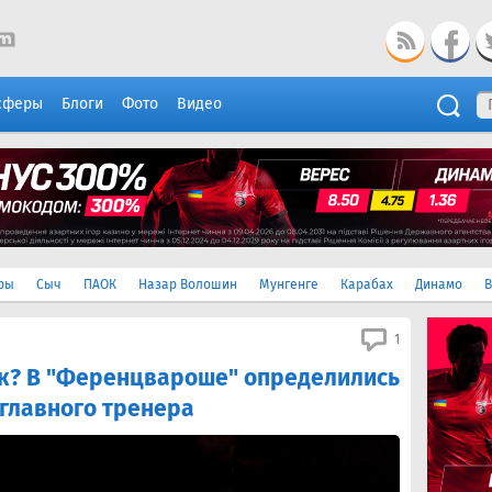
сферы
Блоги
Фото
Видео
ры
Сыч
ПАОК
Назар Волошин
Мунгенге
Карабах
Динамо
В
1
к? В "Ференцвароше" определились
 главного тренера