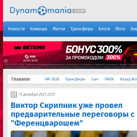
Новости
Команда
Матчи
Трансферы
Блоги
Фото
Ви
Главное
ЧМ-2026
Трансферы
Сыч
ПАОК
Назар Во
13 декабря 2021 22:57
Виктор Скрипник уже провел
предварительные переговоры с
"Ференцварошем"