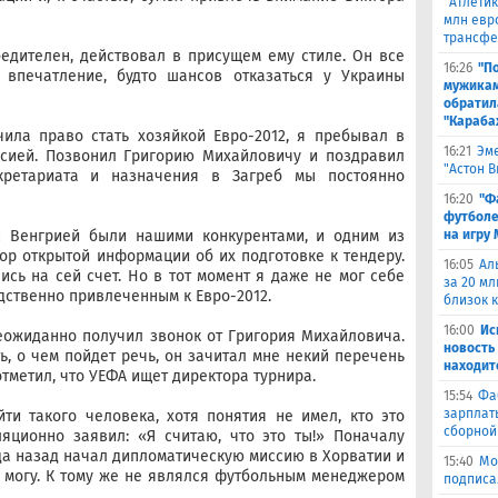
"Атлетик
млн евр
трансфе
едителен, действовал в присущем ему стиле. Он все
16:26
"П
ь впечатление, будто шансов отказаться у Украины
мужикам
обратил
"Караба
чила право стать хозяйкой Евро-2012, я пребывал в
16:21
Эме
ссией. Позвонил Григорию Михайловичу и поздравил
"Астон 
кретариата и назначения в Загреб мы постоянно
16:20
"Ф
футболе
 с Венгрией были нашими конкурентами, и одним из
на игру
р открытой информации об их подготовке к тендеру.
16:05
Ал
ись на сей счет. Но в тот момент я даже не мог себе
за 20 мл
дственно привлеченным к Евро-2012.
близок 
16:00
Ис
еожиданно получил звонок от Григория Михайловича.
новость
ь, о чем пойдет речь, он зачитал мне некий перечень
находит
тметил, что УЕФА ищет директора турнира.
15:54
Фа
зарплат
ти такого человека, хотя понятия не имел, кто это
сборной
яционно заявил: «Я считаю, что это ты!» Поначалу
ода назад начал дипломатическую миссию в Хорватии и
15:40
Мо
не могу. К тому же не являлся футбольным менеджером
подписа