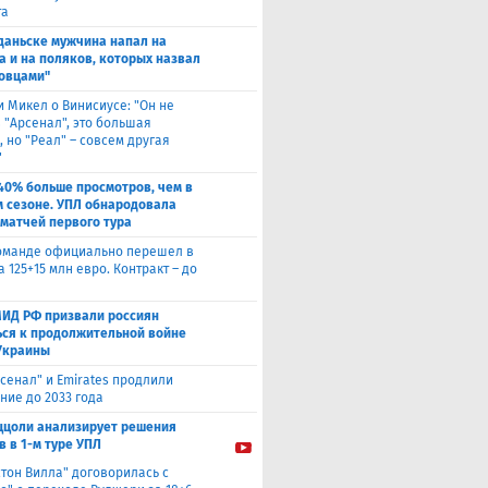
та
Гданьске мужчина напал на
а и на поляков, которых назвал
овцами"
и Микел о Винисиусе: "Он не
 "Арсенал", это большая
 но "Реал" – совсем другая
"
40% больше просмотров, чем в
 сезоне. УПЛ обнародовала
 матчей первого тура
оманде официально перешел в
а 125+15 млн евро. Контракт – до
МИД РФ призвали россиян
ься к продолжительной войне
Украины
сенал" и Emirates продлили
ние до 2033 года
ццоли анализирует решения
в в 1-м туре УПЛ
стон Вилла" договорилась с