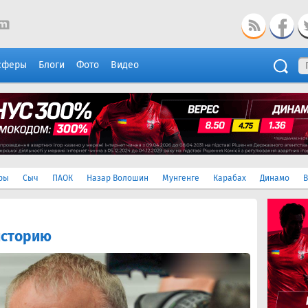
сферы
Блоги
Фото
Видео
ры
Сыч
ПАОК
Назар Волошин
Мунгенге
Карабах
Динамо
В
историю