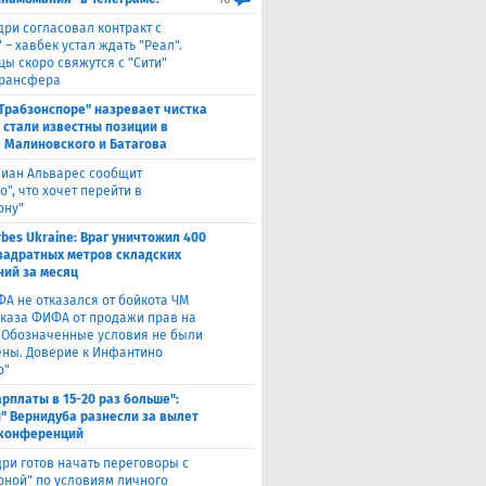
дри согласовал контракт с
 – хавбек устал ждать "Реал".
цы скоро свяжутся с "Сити"
трансфера
"Трабзонспоре" назревает чистка
: стали известны позиции в
 Малиновского и Батагова
лиан Альварес сообщит
о", что хочет перейти в
ону"
rbes Ukraine: Враг уничтожил 400
вадратных метров складских
ий за месяц
ФА не отказался от бойкота ЧМ
тказа ФИФА от продажи прав на
 "Обозначенные условия не были
ны. Доверие к Инфантино
о"
арплаты в 15-20 раз больше":
" Вернидуба разнесли за вылет
 конференций
ри готов начать переговоры с
оной" по условиям личного