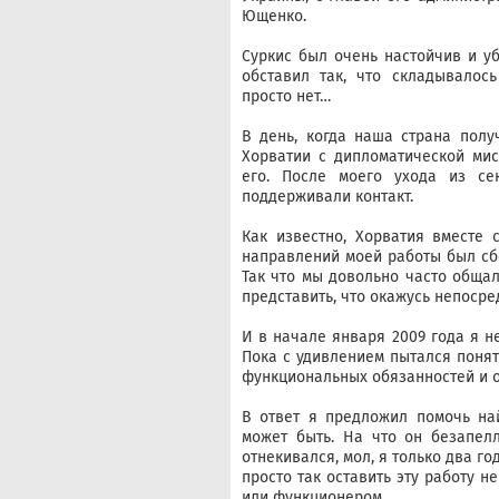
Ющенко.
Суркис был очень настойчив и уб
обставил так, что складывалос
просто нет…
В день, когда наша страна полу
Хорватии с дипломатической ми
его. После моего ухода из се
поддерживали контакт.
Как известно, Хорватия вместе
направлений моей работы был сбо
Так что мы довольно часто общал
представить, что окажусь непосре
И в начале января 2009 года я н
Пока с удивлением пытался понят
функциональных обязанностей и о
В ответ я предложил помочь най
может быть. На что он безапелл
отнекивался, мол, я только два г
просто так оставить эту работу 
или функционером…