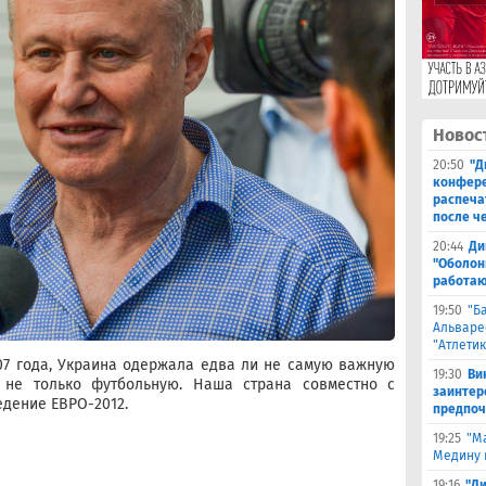
Новос
20:50
"Д
конфере
распеча
после ч
20:44
Ди
"Оболонь
работаю
19:50
"Б
Альваре
"Атлетик
007 года, Украина одержала едва ли не самую важную
19:30
Ви
 не только футбольную. Наша страна совместно с
заинтер
дение ЕВРО-2012.
предпоч
19:25
"М
Медину в
19:16
"Д