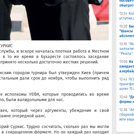
посовет
обыграт
13:24
Ко
уступки
13:20
Бы
"Шансы 
абсолют
13:10
"М
СУРКИС
заплатит
службы, и вскоре началась плотная работа в Местном
"Реала"
о в то же время в Бухаресте состоялось заседание
13:06
На
 принято несколько достаточно жестких решений.
ожидает
азербай
инским городом турнира был утвержден Киев (причем
стальным дали срок до ноября, чтобы выполнить ряд
12:43
ПС
трансфер
хотят 75
все исполкомы УЕФА, которые проводились во время
12:40
"Д
ило, были валидольными для нас.
формы н
12:38
"А
век, который через аргументы, убеждение и свой
сборной
краине очередной шанс.
млн евр
орий Суркис. Трудно сосчитать, сколько раз мы могли
о в сокращенном формате. Но он каждый раз находил