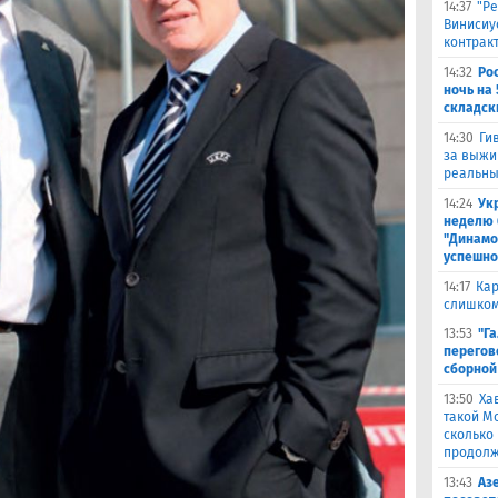
14:37
"Ре
Винисиу
контрак
14:32
Ро
ночь на 
складск
14:30
Ги
за выжи
реальны
14:24
Ук
неделю 
"Динамо
успешно
14:17
Кар
слишком
13:53
"Г
перегов
сборной
13:50
Ха
такой М
сколько
продолж
13:43
Аз