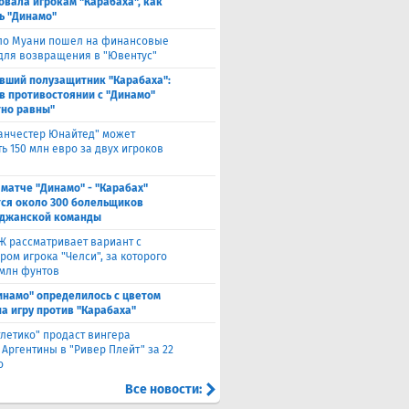
овала игрокам "Карабаха", как
ь "Динамо"
ло Муани пошел на финансовые
 для возвращения в "Ювентус"
вший полузащитник "Карабаха":
в противостоянии с "Динамо"
но равны"
анчестер Юнайтед" может
ь 150 млн евро за двух игроков
 матче "Динамо" - "Карабах"
ся около 300 болельщиков
джанской команды
Ж рассматривает вариант с
ом игрока "Челси", за которого
 млн фунтов
инамо" определилось с цветом
а игру против "Карабаха"
тлетико" продаст вингера
 Аргентины в "Ривер Плейт" за 22
о
Все новости: