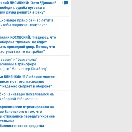
талий ЛИСИЦКИЙ: "Хотя "Динамо"
1
победит, судьба путевки в
ий раунд решится в Баку"
Диоманде прямо сейчас летит в
 чтобы подписать контракт с
"
талий КОСОВСКИЙ: "Надеюсь, что
 оборона "Динамо" не будет
ать проходной двор. Потому что
аступать на те же грабли"
авария" и "Барселона"
есованы в трансфере
щего "Манчестер Юнайтед"
ья БЛИЗНЮК: "В Люблине многое
висеть от того, насколько
" надежно сыграет в обороне"
био Каннаваро пожаловался на
в сборной Узбекистана
Еврокомиссии отреагировали на
ие Зеленского о том, что
ы отказались передать Украине
тельные
баллистические средства