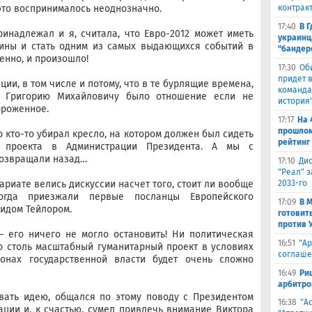
 это воспринималось неоднозначно.
контрак
17:40
В 
ринадлежал и я, считала, что Евро-2012 может иметь
украинц
аины и стать одним из самых выдающихся событий в
"бандер
венно, и произошло!
17:30
Об
придет в
ии, в том числе и потому, что в те бурлящие времена,
команда,
к Григорию Михайловичу было отношение если не
история
ороженное.
17:17
На 
прошлом
о кто-то убирал кресло, на котором должен был сидеть
рейтинг
 проекта в Администрации Президента. А мы с
возвращали назад…
17:10
Ди
"Реал" з
ариате велись дискуссии насчет того, стоит ли вообще
2033-го
огда приезжали первые посланцы Европейского
17:09
В 
видом Тейлором.
готовит
против 
– его ничего не могло остановить! Ни политическая
16:51
"Ар
то столь масштабный гуманитарный проект в условиях
соглаше
онах государственной власти будет очень сложно
16:49
Ри
арбитро
вать идею, общался по этому поводу с Президентом
16:38
"А
ации и, к счастью, сумел привлечь внимание Виктора