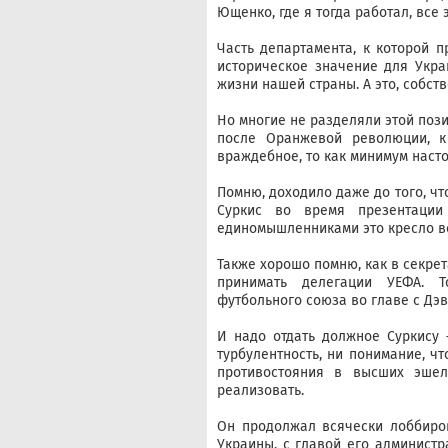
Ющенко, где я тогда работал, все
Часть департамента, к которой п
историческое значение для Укр
жизни нашей страны. А это, собст
Но многие не разделяли этой позиц
после Оранжевой революции, 
враждебное, то как минимум наст
Помню, доходило даже до того, чт
Суркис во время презентации
единомышленниками это кресло 
Также хорошо помню, как в секрет
принимать делегации УЕФА. Т
футбольного союза во главе с Дэ
И надо отдать должное Суркису 
турбулентность, ни понимание, ч
противостояния в высших эшел
реализовать.
Он продолжал всячески лоббиро
Украины, с главой его администр