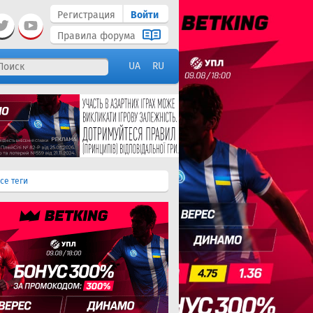
Регистрация
Войти
Правила форума
UA
RU
се теги