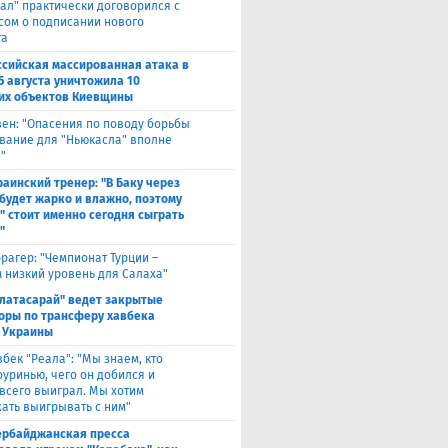
ал" практически договорился с
сом о подписании нового
та
ссийская массированная атака в
5 августа уничтожила 10
их объектов Киевщины
вен: "Опасения по поводу борьбы
вание для "Ньюкасла" вполне
"
раинский тренер: "В Баку через
будет жарко и влажно, поэтому
" стоит именно сегодня сыграть
"
рагер: "Чемпионат Турции –
 низкий уровень для Салаха"
алатасарай" ведет закрытые
оры по трансферу хавбека
 Украины
вбек "Реала": "Мы знаем, кто
оуринью, чего он добился и
 всего выиграл. Мы хотим
ать выигрывать с ним"
ербайджанская пресса