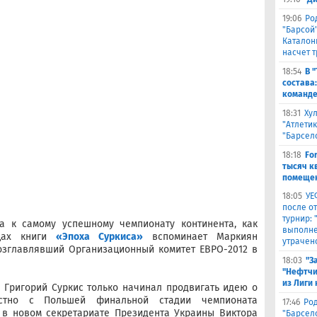
19:06
Ро
"Барсой"
Каталон
насчет 
18:54
В 
состава
команде
18:31
Ху
"Атлетик
"Барсел
18:18
Fo
тысяч к
помещен
18:05
УЕ
после о
турнир:
ка к самому успешному чемпионату континента, как
выполне
ицах книги
«Эпоха Суркиса»
вспоминает Маркиян
утрачен
возглавлявший Организационный комитет ЕВРО-2012 в
18:03
"З
"Нефтчи
из Лиги
 Григорий Суркис только начинал продвигать идею о
стно с Польшей финальной стадии чемпионата
17:46
Род
, в новом секретариате Президента Украины Виктора
"Барсел