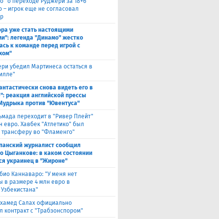
о" о переходе Руджери за 18+6
о – игрок еще не согласовал
р
ора уже стать настоящими
и": легенда "Динамо" жестко
ась к команде перед игрой с
хом"
ри убедил Мартинеса остаться в
Вилле"
антастически снова видеть его в
": реакция английской прессы
 Мудрыка против "Ювентуса"
ьмада переходит в "Ривер Плейт"
н евро. Хавбек "Атлетико" был
к трансферу во "Фламенго"
панский журналист сообщил
 о Цыганкове: в каком состоянии
ся украинец в "Жироне"
био Каннаваро: "У меня нет
ы в размере 4 млн евро в
 Узбекистана"
хамед Салах официально
л контракт с "Трабзонспором"