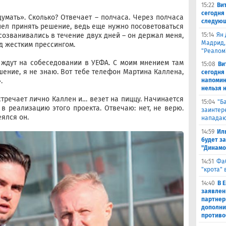
15:22
Ви
сегодня 
умать». Сколько? Отвечает – полчаса. Через полчаса
следующ
спел принять решение, ведь еще нужно посоветоваться
 созванивались в течение двух дней – он держал меня,
15:14
Ян 
Мадрид,
д жестким прессингом.
"Реалом
я ждут на собеседовании в УЕФА. С моим мнением там
15:08
Ви
шение, я не знаю. Вот тебе телефон Мартина Каллена,
сегодня
.
напомин
нельзя н
тречает лично Каллен и… везет на пиццу. Начинается
15:04
"Б
 в реализацию этого проекта. Отвечаю: нет, не верю.
заинтер
еялся он.
нападаю
14:59
Ил
будет за
"Динамо
14:51
Фа
"крота" 
14:40
В 
заявлен
партнер
дополни
противо