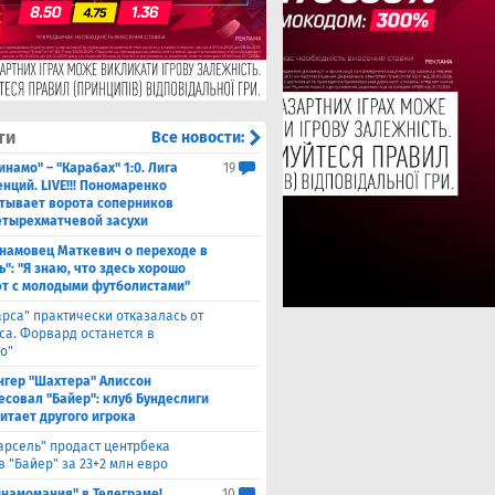
ти
Все новости:
инамо" – "Карабах" 1:0. Лига
19
нций. LIVE!!! Пономаренко
тывает ворота соперников
етырехматчевой засухи
намовец Маткевич о переходе в
": "Я знаю, что здесь хорошо
т с молодыми футболистами"
арса" практически отказалась от
са. Форвард останется в
о"
нгер "Шахтера" Алиссон
есовал "Байер": клуб Бундеслиги
итает другого игрока
арсель" продаст центрбека
 "Байер" за 23+2 млн евро
инамомания" в Телеграме!
10