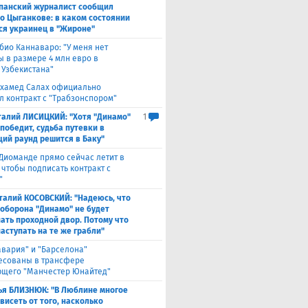
панский журналист сообщил
 о Цыганкове: в каком состоянии
ся украинец в "Жироне"
био Каннаваро: "У меня нет
ы в размере 4 млн евро в
 Узбекистана"
хамед Салах официально
л контракт с "Трабзонспором"
талий ЛИСИЦКИЙ: "Хотя "Динамо"
1
победит, судьба путевки в
ий раунд решится в Баку"
Диоманде прямо сейчас летит в
 чтобы подписать контракт с
"
талий КОСОВСКИЙ: "Надеюсь, что
 оборона "Динамо" не будет
ать проходной двор. Потому что
аступать на те же грабли"
авария" и "Барселона"
есованы в трансфере
щего "Манчестер Юнайтед"
ья БЛИЗНЮК: "В Люблине многое
висеть от того, насколько