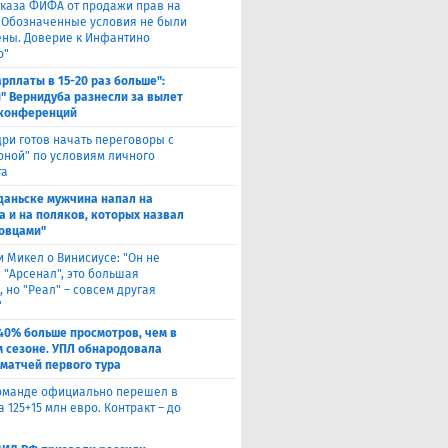
тказа ФИФА от продажи прав на
 "Обозначенные условия не были
ны. Доверие к Инфантино
о"
арплаты в 15-20 раз больше":
" Вернидуба разнесли за вылет
 конференций
ри готов начать переговоры с
оной" по условиям личного
та
Гданьске мужчина напал на
а и на поляков, которых назвал
овцами"
и Микел о Винисиусе: "Он не
 "Арсенал", это большая
 но "Реал" – совсем другая
"
40% больше просмотров, чем в
 сезоне. УПЛ обнародовала
 матчей первого тура
оманде официально перешел в
а 125+15 млн евро. Контракт – до