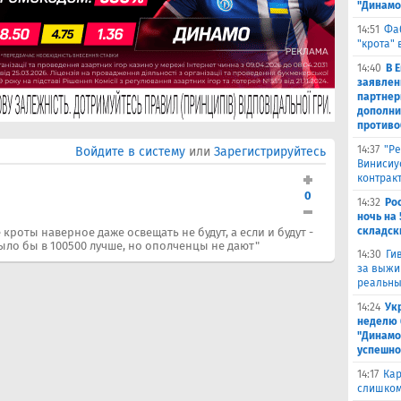
"Динамо
14:51
Фа
"крота" 
14:40
В 
заявлен
партнер
дополни
противо
14:37
"Ре
Войдите в систему
или
Зарегистрируйтесь
Винисиу
контрак
0
14:32
Ро
ночь на 
складск
кроты наверное даже освещать не будут, а если и будут -
было бы в 100500 лучше, но ополченцы не дают"
14:30
Ги
за выжи
реальны
14:24
Ук
неделю 
"Динамо
успешно
14:17
Кар
слишком