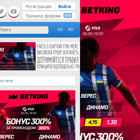
Регистрация
Войти
Правила форума
UA
RU
се теги