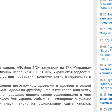
Альваре
"Атлетик
19:30
Ви
заинтер
предпоч
19:25
"М
Медину в
19:16
"Д
19:06
Ро
"Барсой"
Каталон
насчет 
18:54
В 
а каналы «Футбол 1/2» запустили на ТРК «Украина»
состава
озным названием: «ЕВРО-2012. Украинская гордость».
команде
ю со дня проведения континентального первенства в
18:31
Ху
"Атлетик
делали невозможное: привезли и провели в нашей
"Барсел
ат Европы по футболу. Кто и как ковал наш успех,
ыла проделана нашими соотечественниками и что
18:18
Fo
еского для Украины события – смотрите в фильме
тысяч к
помещен
– гласил анонс на официальном сайте каналов.
18:05
УЕ