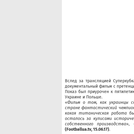
Вслед за трансляцией Суперкубк
документальный фильм с претенци
Показ был приурочен к пятилети
Украине и Польше.
«
Фильм о том, как украинцы с
стране фантастический чемпион
какая титаническая работа б
осталось за кулисами историч
собственного производства
», 
(Footballua.tv, 15.06.17)
.