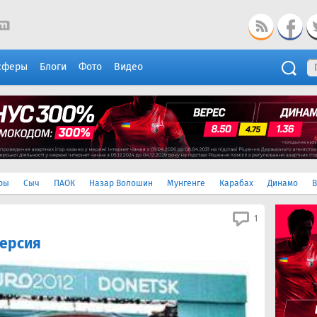
сферы
Блоги
Фото
Видео
ры
Сыч
ПАОК
Назар Волошин
Мунгенге
Карабах
Динамо
В
1
версия