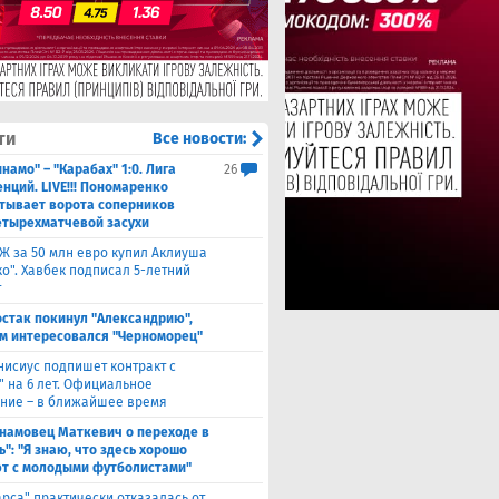
ти
Все новости:
намо" – "Карабах" 1:0. Лига
26
нций. LIVE!!! Пономаренко
тывает ворота соперников
етырехматчевой засухи
Ж за 50 млн евро купил Аклиуша
о". Хавбек подписал 5-летний
т
стак покинул "Александрию",
м интересовался "Черноморец"
нисиус подпишет контракт с
" на 6 лет. Официальное
ние – в ближайшее время
намовец Маткевич о переходе в
": "Я знаю, что здесь хорошо
т с молодыми футболистами"
арса" практически отказалась от