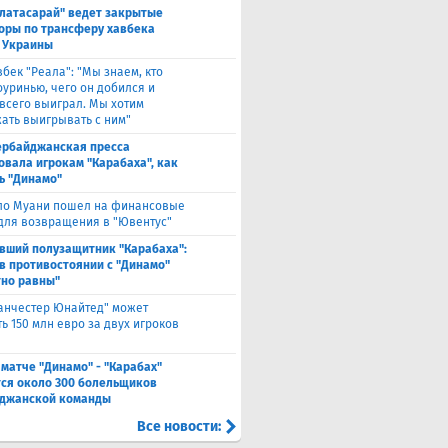
алатасарай" ведет закрытые
оры по трансферу хавбека
 Украины
вбек "Реала": "Мы знаем, кто
оуринью, чего он добился и
 всего выиграл. Мы хотим
ать выигрывать с ним"
ербайджанская пресса
овала игрокам "Карабаха", как
ь "Динамо"
ло Муани пошел на финансовые
 для возвращения в "Ювентус"
вший полузащитник "Карабаха":
в противостоянии с "Динамо"
но равны"
анчестер Юнайтед" может
ь 150 млн евро за двух игроков
 матче "Динамо" - "Карабах"
ся около 300 болельщиков
джанской команды
Все новости: