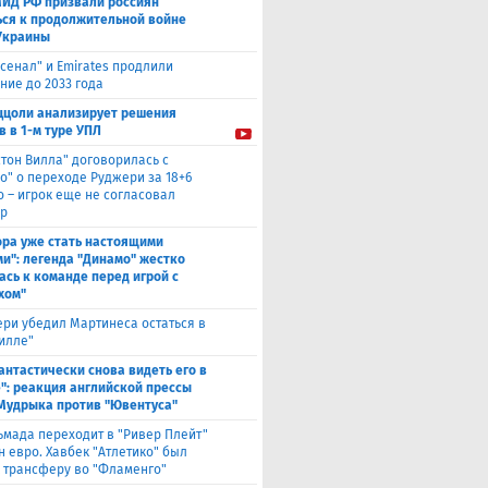
МИД РФ призвали россиян
ься к продолжительной войне
Украины
сенал" и Emirates продлили
ние до 2033 года
ццоли анализирует решения
в в 1-м туре УПЛ
стон Вилла" договорилась с
о" о переходе Руджери за 18+6
о – игрок еще не согласовал
р
ора уже стать настоящими
и": легенда "Динамо" жестко
ась к команде перед игрой с
хом"
ри убедил Мартинеса остаться в
Вилле"
антастически снова видеть его в
": реакция английской прессы
 Мудрыка против "Ювентуса"
ьмада переходит в "Ривер Плейт"
н евро. Хавбек "Атлетико" был
к трансферу во "Фламенго"