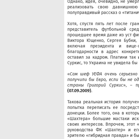
Однако, идея, очевидно, не умер
реализовать свою давнишнюю
полуправдивый рассказ о «титани
Хотя, спустя пять лет после гра
представитель футбольной сре
прошедшее время даже из уст фи
Виктора Ющенко, Сергея Бубки, 
включая президента и вице-п
благодарности в адрес конкрет
оставил за кадром. Платини так 
Суркис, то Украина не увидела бы 
«
Сам шеф УЕФА очень серьезно 
получили бы Евро, если бы не 
страны Григорий Суркис
», – п
(07.09.2009)
.
Такова реальная история получен
попытка переписать ее посредс
донецки. Более того, она в кото
«Шахтера» большие мастаки иск
своих интересов. Впрочем, этот
руководства ФК «Шахтер» и ег
зрителю «гибридная правда» и бы