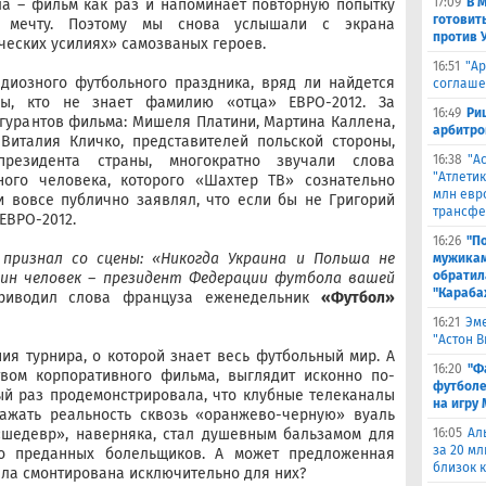
17:09
В 
ла – фильм как раз и напоминает повторную попытку
готовит
 мечту. Поэтому мы снова услышали с экрана
против 
ческих усилиях» самозваных героев.
16:51
"Ар
ндиозного футбольного праздника, вряд ли найдется
соглаше
ды, кто не знает фамилию «отца» ЕВРО-2012. За
16:49
Ри
гурантов фильма: Мишеля Платини, Мартина Каллена,
арбитро
Виталия Кличко, представителей польской стороны,
резидента страны, многократно звучали слова
16:38
"А
"Атлетик
ного человека, которого «Шахтер ТВ» сознательно
млн евр
и вовсе публично заявлял, что если бы не Григорий
трансфе
ЕВРО-2012.
16:26
"П
признал со сцены: «Никогда Украина и Польша не
мужикам
обратил
один человек – президент Федерации футбола вашей
"Караба
риводил слова француза еженедельник
«Футбол»
16:21
Эме
"Астон 
ия турнира, о которой знает весь футбольный мир. А
16:20
"Ф
твом корпоративного фильма, выглядит исконно по-
футболе
рый раз продемонстрировала, что клубные телеканалы
на игру
ажать реальность сквозь «оранжево-черную» вуаль
 «шедевр», наверняка, стал душевным бальзамом для
16:05
Ал
за 20 мл
о преданных болельщиков. А может предложенная
близок 
ла смонтирована исключительно для них?