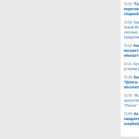
13:53
"Г
перегов
сборной
13:50
Ха
такой М
сколько
продолж
13:43
Аз
посовет
обыграт
13:24
Ко
уступки
13:20
Бы
"Шансы 
абсолют
13:10
"М
заплатит
"Реала"
13:06
На
ожидает
азербай