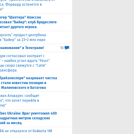
са. Форвард останется в
о"
нгер "Шахтера" Алиссон
есовал "Байер": клуб Бундеслиги
итает другого игрока
арсель" продаст центрбека
 "Байер" за 23+2 млн евро
инамомания" в Телеграме!
10
дри согласовал контракт с
 – хавбек устал ждать "Реал".
цы скоро свяжутся с "Сити"
трансфера
"Трабзонспоре" назревает чистка
: стали известны позиции в
 Малиновского и Батагова
лиан Альварес сообщит
о", что хочет перейти в
ону"
rbes Ukraine: Враг уничтожил 400
вадратных метров складских
ий за месяц
ФА не отказался от бойкота ЧМ