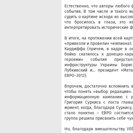
Естественно, что авторы любого 
события. В том числе и такого м
судить о картине исходя из высок
что бросилось в глаза, это 
интерпретировать исторические ф
В итоге, на протяжении всей карт
«привезли и провели» чемпионат.
Кардиффа (причем, в кадре в о
бойко скатилось к донецко-хар
героями» события предстали
инфраструктуры Украины Бори
Лубкивский и… президент «Мета
ЕВРО-2012).
Впрочем, достаточно вспомнить 
чтобы понять «выбор редакции». 
информационную кампанию с у
Григория Суркиса с поста глав
момент, когда, благодаря Суркису
стало понятно – ЕВРО состоитс
группа решила присвоить себе чуж
Но, благодаря вмешательству УЕ