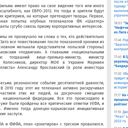
после о
фильма имеют право на свое видение того или иного
турнир:
асштабного, как ЕВРО-2012. Но тогда и зрители будут
выполне
утрачен
их критериев, на которые претендуют творцы. Первое,
явная попытка клубных телеканалов ФК «Шахтер»
18:03
"З
акты сугубо сквозь призму корпоративных интересов.
"Нефтчи
из Лиги
ины не прозвучало ни слова о тех, кто действительно
17:46
Род
 Зато все повествование после показанной хроники из
"Барсел
сновном мелькали представители польской стороны)
контрак
ьковским «подвигам». А главными «национальными
: тогдашний вице-премьер-министр, министр
17:40
В 
украинц
с Колесников, директор МОК в Украине Маркиян
"бандер
ллиста» Александр Ярославский (в роли инвестора
17:30
Об
придет в
весьма резонансное событие десятилетней давности,
команда,
история
В 2010 году этот же телеканал активно раскручивал
частием этих же людей, за досрочное смещение
17:17
На 
ы национальной федерации. Все это происходило в
прошлом
, уже были пройдены все критические отметки УЕФА, и
рейтинг
я. Именно тогда донецко-харьковская инициативная
17:10
Ди
ие заслуги.
"Реал" з
2033-го
ФА и ФИФА, план «рэкетиров» с треском провалился.