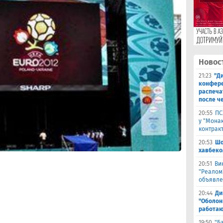
Новос
21:23
"Ди
конфере
распеча
после ч
20:55
ПС
у "Монак
контрак
20:53
Шо
хавбеко
20:51
Ви
"Реалом
объявле
20:44
Ди
"Оболонь
работаю
19:50
"Б