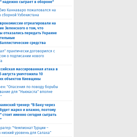
" надежно сыграет в обороне"
био Каннаваро пожаловался на
в сборной Узбекистана
Еврокомиссии отреагировали на
ие Зеленского о том, что
ы отказались передать Украине
тельные
баллистические средства
ал" практически договорился с
сом о подписании нового
та
ссийская массированная атака в
5 августа уничтожила 10
их объектов Киевщины
вен: "Опасения по поводу борьбы
вание для "Ньюкасла" вполне
"
раинский тренер: "В Баку через
будет жарко и влажно, поэтому
" стоит именно сегодня сыграть
"
рагер: "Чемпионат Турции –
 низкий уровень для Салаха"