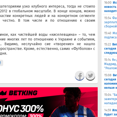
16:00
Ис
категориями узко клубного интереса, тогда не стоило
новость
2012 в глобальном масштабе. В конце концов, можно
находит
частии конкретных людей и на конкретном сегменте
15:54
Фа
бы честно. В том числе и по отношению к своим
зарплат
сборной
15:40
Мо
иное, как чистейшей воды «киселевщина» – то, чем
подписа
ние многих лет по отношению к Украине и событиям,
… Видимо, неслучайно сие «творение» не нашло
15:22
Ви
ространстве. Кроме, естественно, самих «Футболов» с
сегодня 
следующ
дня.
15:14
Ян 
2
Мадрид,
"Реалом
15:08
Ви
сегодня
напомин
нельзя н
15:04
"Б
заинтер
нападаю
14:59
Ил
будет за