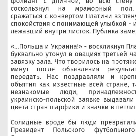
фолиант с длинной, во всю стену
соскользнул на мраморный пол.
сражаться с конвертом Платини взглян
спокойствия с понимающей улыбкой - и
лежавший внутри листок. Публика заме
«…Польша и Украина!» - воскликнул Пла
буквально утонул в овациях третьей ч
завязку зала. Что творилось на протя
минут после объявления результа
передать. Нас поздравляли и кре
объятия как известные всей стране, 
незнакомые люди, принадлежно
украинско-польской заявке выдавали
цвета стран шарфики и значки в петли
Солидные вроде бы люди превратили
Президент Польского футбольно