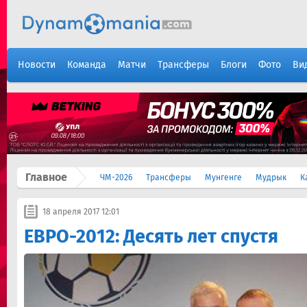
Новости
Команда
Матчи
Трансферы
Блоги
Фото
Ви
Главное
ЧМ-2026
Трансферы
Мунгенге
Мудрык
К
18 апреля 2017 12:01
ЕВРО-2012: Десять лет спустя