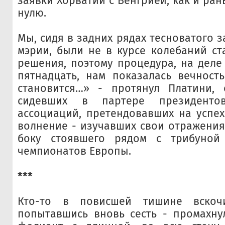
заявки Хорватии с Венгрией, как и ран
нулю.
Мы, сидя в задних рядах тесноватого 
мэрии, были не в курсе колебаний ст
решения, поэтому процедура, на деле
пятнадцать, нам показалась вечност
становится…» - протянул Платини, 
сидевших в партере президенто
ассоциаций, претендовавших на успех
волнение - изучавших свои отражени
боку стоявшего рядом с трибуной
чемпионатов Европы.
***
Кто-то в повисшей тишине вскоч
попытавшись вновь сесть - промахну