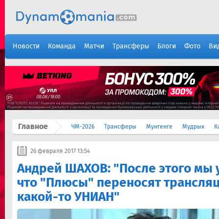
Новости
Команда
Матчи
Трансферы
Блоги
Фото
Ви
Главное
ЧМ-2026
Трансферы
Мунгенге
Мудрык
К
26 февраля 2017 13:54
Андрей ШАХОВ: "После этого мы 
что "Плюсы" переносят трансляц
какой-то УНИАН"