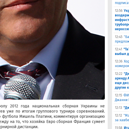
подписа
12:56
Ук
воздерж
инфраст
трубопр
неросси
12:45
"Б
предлож
12:41
"Та
выбыл д
12:36
Хо
номером
12:22
"Д
аренду 
еще дес
другие 
12:15
ФИ
Джанни 
олу 2012 года национальная сборная Украины не
12:13
"Д
ев уже по итогам группового турнира соревнований.
12:12
"Ма
о футбола Мишель Платини, комментируя организацию
за хавбе
ежду на то, что хозяйка Евро сборная Франция сумеет
урнирной дистанции.
11:58
Ит