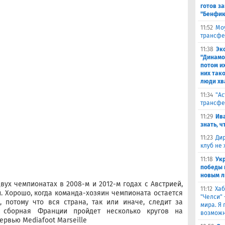
готов за
"Бенфик
11:52
Моу
трансфе
11:38
Эк
"Динамо
потом и
них тако
люди хв
11:34
"Ас
трансфе
11:29
Ива
знать, ч
11:23
Дир
клуб не
11:18
Ук
победы 
новым л
ух чемпионатах в 2008-м и 2012-м годах с Австрией,
11:12
Хаб
 Хорошо, когда команда-хозяин чемпионата остается
"Челси"
 потому что вся страна, так или иначе, следит за
мира. Я 
и сборная Франции пройдет несколько кругов на
возможн
тервью Mediafoot Marseille