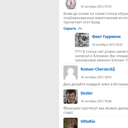
18 октября 2013 19:10
Боже да зачем на такие статьи обр
опубликованные ахметовским источ
прочитает этот бред
Скрыть
Финт Гарринчи
18 октября 2013 20:01
???? В статье нет ровно ниче
написал о Блохине. Вы специ
тренировал именно Блохин ?
Roman-Cherneckij
18 октября 2013 18:55
Дык делайте каждый чемп в Испании!
Dexter
18 октября 2013 18:06
Францию протянут как можно дальше
года)
VittoRio