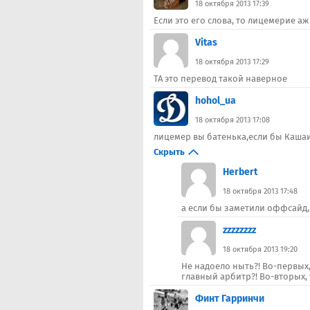
18 октября 2013 17:39
Если это его слова, то лицемерие а
Vitas
18 октября 2013 17:29
ТА это перевод такой наверное
hohol_ua
18 октября 2013 17:08
лицемер вы батенька,если бы Кашаи
Скрыть
Herbert
18 октября 2013 17:48
а если бы заметили оффсайд,
zzzzzzzz
18 октября 2013 19:20
Не надоело ныть?! Во-первых,
главный арбитр?! Во-вторых,
Финт Гарринчи