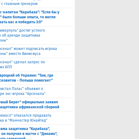
т с главным тренером
с-капитан "Карабаха": "Если бы у
" было больше опыта, то могли
ать нас и победить 3:0"
иверпуль" достиг устного
я об аренде защитника
оны"
рсенал" может подписать игрока
оны" вместо Винисиуса
рсенал" сделал запрос по
 из АПЛ
вроцкий об Украине: "Там, где
сковитов - Польша помогает"
ристал Пэлас" объявил о
ре экс-игрока "Арсенала"
евый Берег" официально заявил
защитника африканской сборной
ьюкасл" отказался продавать
ка в "Манчестер Юнайтед"
авма защитника "Карабаха",
 он получил в матче с "Динамо",
ыть серьезной