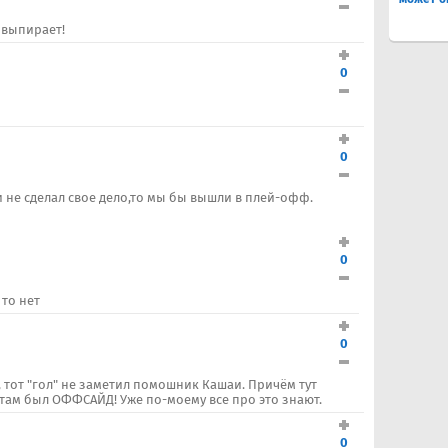
ж выпирает!
0
0
 не сделал свое дело,то мы бы вышли в плей-офф.
0
 то нет
0
 тот "гол" не заметил помошник Кашаи. Причём тут
 там был ОФФСАЙД! Уже по-моему все про это знают.
0