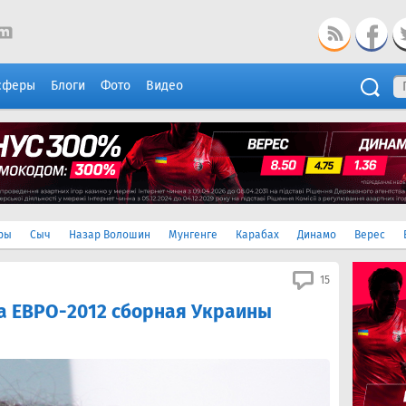
сферы
Блоги
Фото
Видео
ры
Сыч
Назар Волошин
Мунгенге
Карабах
Динамо
Верес
15
на ЕВРО-2012 сборная Украины