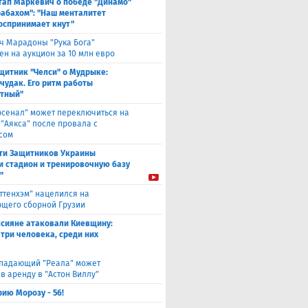
тап Маркевич о победе "Динамо"
рабахом": "Наш менталитет
оспринимает кнут"
ч Марадоны "Рука Бога"
ен на аукцион за 10 млн евро
щитник "Челси" о Мудрыке:
 чудак. Его ритм работы
тный"
рсенал" может переключиться на
 "Аякса" после провала с
сом
ти Защитников Украины
и стадион и тренировочную базу
"
оттенхэм" нацелился на
щего сборной Грузии
ссияне атаковали Киевщину:
 три человека, среди них
падающий "Реала" может
в аренду в "Астон Виллу"
ию Морозу - 56!