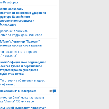
ть Рашфорда
раина обязалась
иваться от нанесения ударов по
руктуре Каспийского
оводного консорциума и
йских судов
арселона" повысила
ение за Родри до 60 млн евро
ТоТаке": Легионер "Полесья"
о конца месяца из-за травмы
рничек хочет стать первым
 "Ньюкасла"
инамо" официально подтвердило
Алексея Гусева и перечислило
ятерых игроков, ушедших в
клубы этим летом
ФА отвергла обвинения в адрес
Инфантино
инамомания" в Телеграме!
10
нчестер Сити" может заплатить
ка "Лилля" 135 млн евро
альянский журналист: "Ювентус"