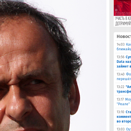
Новос
14:03
Ка
ближай
13:56
Су
Data на
займет 
13:40
Фо
перешёл
13:22
"А
трансфе
13:17
Моу
"Реале"
13:10
Ст
коммент
во втор
13:03
Оу