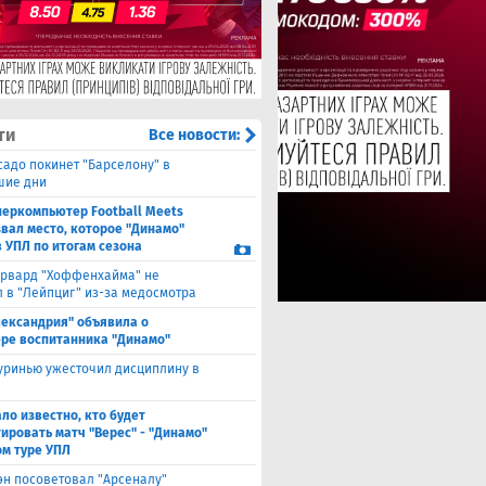
ти
Все новости:
садо покинет "Барселону" в
шие дни
перкомпьютер Football Meets
звал место, которое "Динамо"
в УПЛ по итогам сезона
рвард "Хоффенхайма" не
 в "Лейпциг" из-за медосмотра
лександрия" объявила о
ре воспитанника "Динамо"
ринью ужесточил дисциплину в
ало известно, кто будет
ировать матч "Верес" - "Динамо"
ом туре УПЛ
эн посоветовал "Арсеналу"