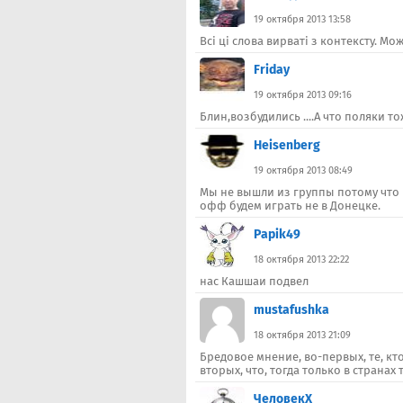
19 октября 2013 13:58
Всі ці слова вирваті з контексту. М
Friday
19 октября 2013 09:16
Блин,возбудились ....А что поляки то
Heisenberg
19 октября 2013 08:49
Мы не вышли из группы потому что и
офф будем играть не в Донецке.
Papik49
18 октября 2013 22:22
нас Кашшаи подвел
mustafushka
18 октября 2013 21:09
Бредовое мнение, во-первых, те, кт
вторых, что, тогда только в страна
ЧеловекХ