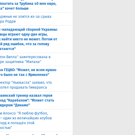
платить за Трубина 40 млн евро,
а" хочет больше
ринью не злится из-за срыва
ра Родри
с-нападающий сборной Украины:
вцы играют одну-две игры,
х найти никто не может. Потом от
й ряд ошибок, что за голову
атаются"
тон Вилла" заинтересована в
ре защитника "Милана"
н ГЕЦКО: "Может, не всем нужно
то было не так с Ярмоленко"
ектор "Ньюкасла" заявил, что
 хотел продавать Гимараеса
раинский тренер назвал героя
над "Карабахом": "Может стать
идером "Динамо"
и Алонсо: "Я люблю футбол,
 — один из величайших клубов
горд и польщён этой
остью"