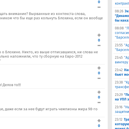
0
контрак
08:26
Эк
ащать внимание? Вырванные из контекста слова,
"Динамо
ником что бы еще раз кольнуть Блохина, если он вообще
бы наказ
08:08
"Л
согласи
"Барсел
0
23:55
"А
"Барсел
го о Блохине. Никто, из выше отписавшихся, ни слова не
ально напомнили, что ту сборную на Евро-2012
23:45
"А
?
вингеру
23:42
На
0
бьют мо
23:38
"К
 Делов то!!!
трансфе
23:29
"Л
0
на УПЛ 
23:16
"Н
, даже если за нее будут играть чемпионы мира 98-го
защитни
23:12
Тр
которую
0
может б