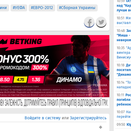
10:59
Ос
над "Ка
ини
#УЕФА
#ЕВРО-2012
#Сборная Украины
лучше в
10:51
Мя
выставл
10:48
За
"Миша -
невероя
10:35
"А
вингера
Винисиу
10:18
Де
посетил
"Динамо
10:14
"Т
нападаю
10:11
Ро
погибли
ребенок
10:07
На
перейти 
Войдите в систему
или
Зарегистрируйтесь
09:50
Юр