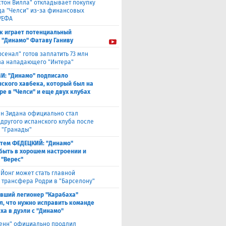
стон Вилла" откладывает покупку
а "Челси" из-за финансовых
УЕФА
к играет потенциальный
 "Динамо" Фатаву Ганиву
рсенал" готов заплатить 73 млн
за нападающего "Интера"
И: "Динамо" подписало
ского хавбека, который был на
ре в "Челси" и еще двух клубах
н Зидана официально стал
 другого испанского клуба после
з "Гранады"
тем ФЕДЕЦКИЙ: "Динамо"
быть в хорошем настроении и
 "Верес"
 Йонг может стать главной
 трансфера Родри в "Барселону"
вший легионер "Карабаха"
л, что нужно исправить команде
ха в дуэли с "Динамо"
енн" официально продлил