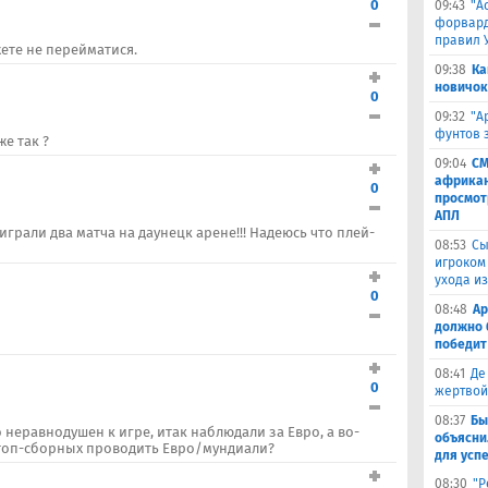
0
09:43
"А
форвард
правил 
ожете не перейматися.
09:38
Ка
новичок
0
09:32
"А
фунтов 
же так ?
09:04
СМ
африкан
0
просмот
АПЛ
грали два матча на даунецк арене!!! Надеюсь что плей-
08:53
Сы
игроком
ухода и
0
08:48
Ар
должно 
победит
08:41
Де
0
жертвой
08:37
Бы
о неравнодушен к игре, итак наблюдали за Евро, а во-
объясни
х топ-сборных проводить Евро/мундиали?
для успе
08:30
"Р