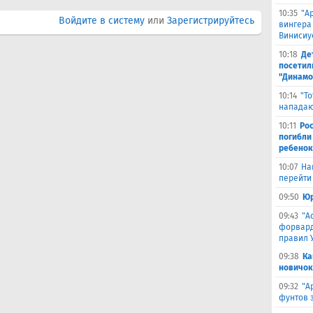
10:35
"А
Войдите в систему
или
Зарегистрируйтесь
вингера
Винисиу
10:18
Де
посетил
"Динамо
10:14
"Т
нападаю
10:11
Ро
погибли
ребенок
10:07
На
перейти 
09:50
Юр
09:43
"А
форвард
правил 
09:38
Ка
новичок
09:32
"А
фунтов 