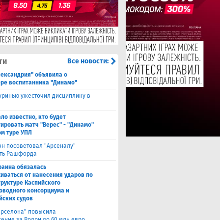
ти
Все новости:
лександрия" объявила о
ре воспитанника "Динамо"
ринью ужесточил дисциплину в
ало известно, кто будет
ировать матч "Верес" - "Динамо"
ом туре УПЛ
эн посоветовал "Арсеналу"
ть Рашфорда
раина обязалась
иваться от нанесения ударов по
руктуре Каспийского
оводного консорциума и
йских судов
арселона" повысила
ение за Родри до 60 млн евро