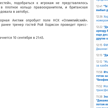
естей», подобраться к игрокам не представлялось
12:41
"Та
в плотное кольцо правоохранители, и британская
выбыл д
довала в автобус.
12:36
Хо
борная Англии опробует поле НСК «Олимпийский».
номером
м ранее тренер гостей Рой Ходжсон проведет пресс-
12:22
"Д
аренду 
еще дес
нется 10 сентября в 21:45.
другие 
12:15
ФИ
Джанни 
12:13
"Д
12:12
"Ма
за хавбе
11:58
Ит
готов за
"Бенфик
11:52
Моу
трансфе
11:38
Эк
"Динамо
потом и