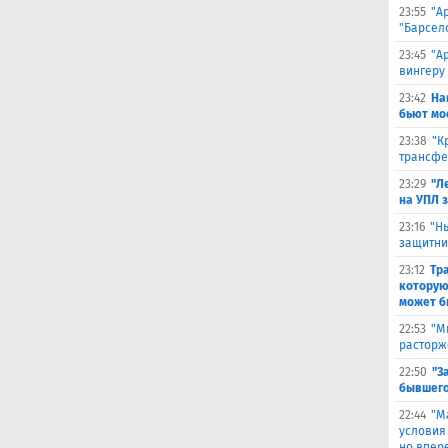
23:55
"А
"Барсел
23:45
"А
вингеру
23:42
На
бьют мо
23:38
"К
трансфе
23:29
"Л
на УПЛ 
23:16
"Н
защитни
23:12
Тр
которую
может б
22:53
"М
расторж
22:50
"З
бывшего
22:44
"М
условия
но впер