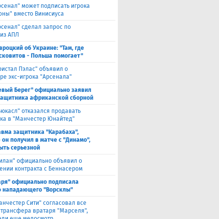
рсенал" может подписать игрока
оны" вместо Винисиуса
рсенал" сделал запрос по
 из АПЛ
вроцкий об Украине: "Там, где
сковитов - Польша помогает"
ристал Пэлас" объявил о
ре экс-игрока "Арсенала"
евый Берег" официально заявил
защитника африканской сборной
ьюкасл" отказался продавать
ка в "Манчестер Юнайтед"
авма защитника "Карабаха",
 он получил в матче с "Динамо",
ыть серьезной
илан" официально объявил о
ении контракта с Беннасером
аря" официально подписала
 нападающего "Ворсклы"
анчестер Сити" согласовал все
 трансфера вратаря "Марселя",
еди еще медосмотр