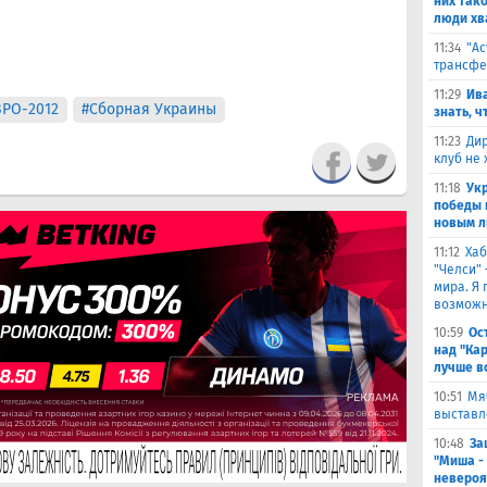
них тако
люди хв
11:34
"Ас
трансфе
11:29
Ива
ВРО-2012
#Сборная Украины
знать, ч
11:23
Дир
клуб не
11:18
Ук
победы 
новым л
11:12
Хаб
"Челси"
мира. Я 
возможн
10:59
Ос
над "Ка
лучше в
10:51
Мя
выставл
10:48
За
"Миша -
невероя