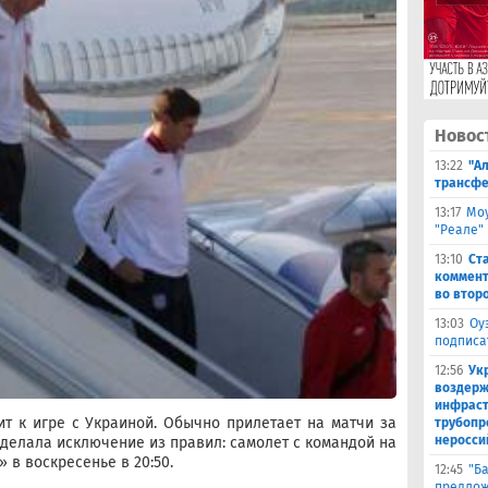
Новос
13:22
"А
трансфе
13:17
Моу
"Реале"
13:10
Ст
коммент
во втор
13:03
Оу
подписа
12:56
Ук
воздерж
инфраст
т к игре с Украиной. Обычно прилетает на матчи за
трубопр
неросси
 сделала исключение из правил: самолет с командой на
 в воскресенье в 20:50.
12:45
"Б
предлож