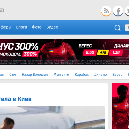
сферы
Блоги
Фото
Видео
ры
Сыч
Назар Волошин
Мунгенге
Карабах
Динамо
Верес
ела в Киев