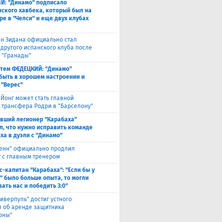
И: "Динамо" подписало
ского хавбека, который был на
ре в "Челси" и еще двух клубах
н Зидана официально стал
 другого испанского клуба после
з "Гранады"
тем ФЕДЕЦКИЙ: "Динамо"
быть в хорошем настроении и
 "Верес"
 Йонг может стать главной
 трансфера Родри в "Барселону"
вший легионер "Карабаха"
л, что нужно исправить команде
ха в дуэли с "Динамо"
енн" официально продлил
т с главным тренером
с-капитан "Карабаха": "Если бы у
" было больше опыта, то могли
ать нас и победить 3:0"
иверпуль" достиг устного
я об аренде защитника
оны"