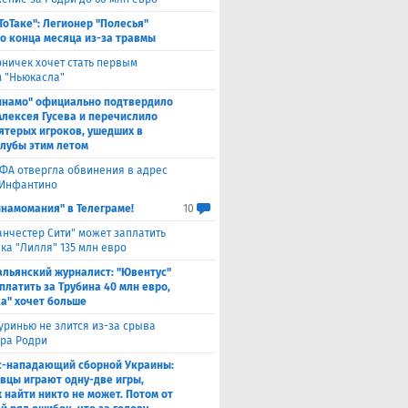
ТоТаке": Легионер "Полесья"
о конца месяца из-за травмы
рничек хочет стать первым
 "Ньюкасла"
инамо" официально подтвердило
Алексея Гусева и перечислило
ятерых игроков, ушедших в
клубы этим летом
ФА отвергла обвинения в адрес
Инфантино
инамомания" в Телеграме!
10
нчестер Сити" может заплатить
ка "Лилля" 135 млн евро
альянский журналист: "Ювентус"
платить за Трубина 40 млн евро,
а" хочет больше
ринью не злится из-за срыва
ра Родри
с-нападающий сборной Украины:
вцы играют одну-две игры,
х найти никто не может. Потом от