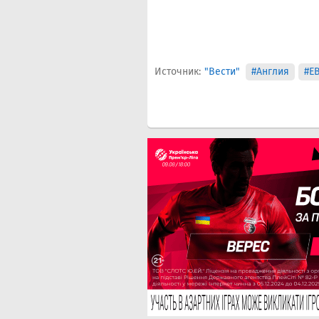
Источник:
"Вести"
#Англия
#Е