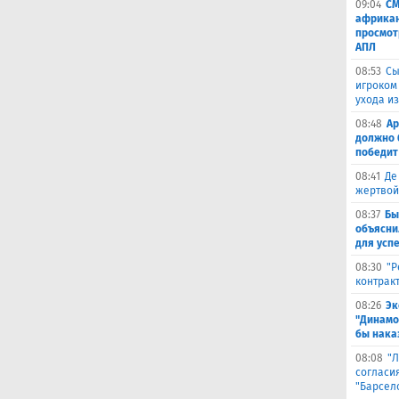
09:04
СМ
африкан
просмот
АПЛ
08:53
Сы
игроком
ухода и
08:48
Ар
должно 
победит
08:41
Де
жертвой
08:37
Бы
объясни
для успе
08:30
"Р
контрак
08:26
Эк
"Динамо
бы наказ
08:08
"Л
согласи
"Барсел