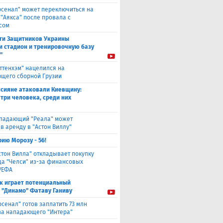
рсенал" может переключиться на
 "Аякса" после провала с
сом
ти Защитников Украины
и стадион и тренировочную базу
"
оттенхэм" нацелился на
щего сборной Грузии
ссияне атаковали Киевщину:
 три человека, среди них
падающий "Реала" может
в аренду в "Астон Виллу"
ию Морозу - 56!
стон Вилла" откладывает покупку
а "Челси" из-за финансовых
УЕФА
к играет потенциальный
 "Динамо" Фатаву Ганиву
рсенал" готов заплатить 73 млн
за нападающего "Интера"