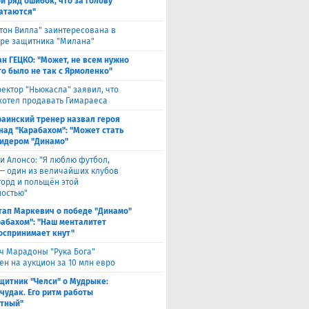
й ряд ошибок, что за голову
атаются"
тон Вилла" заинтересована в
ре защитника "Милана"
н ГЕЦКО: "Может, не всем нужно
то было не так с Ярмоленко"
ектор "Ньюкасла" заявил, что
 хотел продавать Гимараеса
раинский тренер назвал героя
над "Карабахом": "Может стать
идером "Динамо"
и Алонсо: "Я люблю футбол,
 — один из величайших клубов
горд и польщён этой
остью"
тап Маркевич о победе "Динамо"
рабахом": "Наш менталитет
оспринимает кнут"
ч Марадоны "Рука Бога"
ен на аукцион за 10 млн евро
щитник "Челси" о Мудрыке:
 чудак. Его ритм работы
тный"