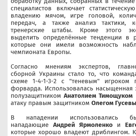
обработку данных, собранных в течение 
специалистов включает статистическ
владению мячом, игре головой, колич
передач, а также анализ тактики, к
тренерские штабы. Кроме этого эк
выделить определённые тенденции в р
которые они имели возможность набл
чемпионата Европы.
Согласно мнениям экспертов, главн
сборной Украины стало то, что команд
схеме 1-4-1-3-2 с "теневым" игроком 
форварда. Использовалась насыщенная 
полузащитником
Анатолием Тимощуком
атаку правым защитником
Олегом Гусев
В нападении использовались бы
нападающие
Андрей Ярмоленко
и
Евг
которые хорошо владеют дриблингом. 