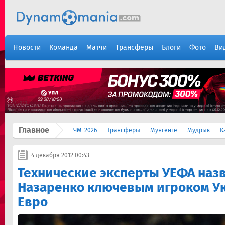
Новости
Команда
Матчи
Трансферы
Блоги
Фото
Ви
Главное
ЧМ-2026
Трансферы
Мунгенге
Мудрык
К
4 декабря 2012 00:43
Технические эксперты УЕФА наз
Назаренко ключевым игроком У
Евро