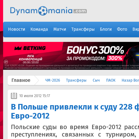
Новости
Команда
Матчи
Трансферы
Блоги
Фото
Ви
Главное
ЧМ-2026
Трансферы
Сыч
ПАОК
Назар Во
10 июля 2012 15:17
В Польше привлекли к суду 228 
Евро-2012
Польские суды во время Евро-2012 расс
преступлениях, связанных с турниром