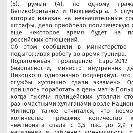
(5), румын (4), по одному гражд
Великобритании и Люксембурга. В случ
которых наказан на незначительные ср
штрафы, дело приобрело политическую о
еще некоторое время будет на по
российских отношений.
Об этом сообщили в министерстве 
подытоживая работу во время турнира.
Подытоживая проведение Евро-2012
безопасности, министр внутренних 
Цихоцкого однозначно подчеркнул, что
службы «успешно сдали экзамен». Ос
пришлось поработать в день матча Польш
когда тысячи полицейских утоляли ст
разномастными хулиганами возле Национ
Министр также отчитался, что несм
количество приезжих количество
чемпионата спала с 3,5 тыс. до 2,9 т
нападений и избиений уменьшилось, со