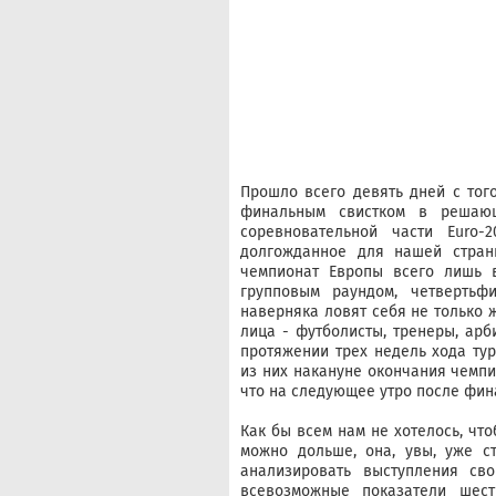
Прошло всего девять дней с тог
финальным свистком в решаю
соревновательной части Euro-
долгожданное для нашей страны
чемпионат Европы всего лишь в
групповым раундом, четверть
наверняка ловят себя не только 
лица - футболисты, тренеры, арб
протяжении трех недель хода ту
из них накануне окончания чемпио
что на следующее утро после фина
Как бы всем нам не хотелось, чт
можно дольше, она, увы, уже с
анализировать выступления сво
всевозможные показатели шест