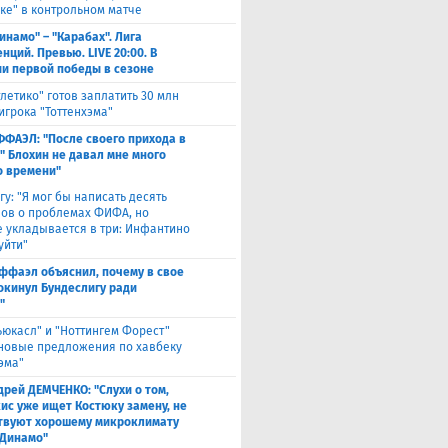
ке" в контрольном матче
инамо" – "Карабах". Лига
ций. Превью. LIVE 20:00. В
и первой победы в сезоне
тлетико" готов заплатить 30 млн
игрока "Тоттенхэма"
ФФАЭЛ: "После своего прихода в
" Блохин не давал мне много
о времени"
гу: "Я мог бы написать десять
лов о проблемах ФИФА, но
 укладывается в три: Инфантино
уйти"
ффаэл объяснил, почему в свое
окинул Бундеслигу ради
"
ьюкасл" и "Ноттингем Форест"
 новые предложения по хавбеку
эма"
дрей ДЕМЧЕНКО: "Слухи о том,
кис уже ищет Костюку замену, не
твуют хорошему микроклимату
"Динамо"