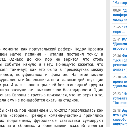
"Мальор
00:04
"Д
конферен
ожидани
23:45
"А
евро за 
23:41
РА
"Динамо
игровог
о момента, как португальский рефери Педру Проэнса
щем матче Испания - Италия поставил точку в
23:36
Фи
2012. Однако до сих пор не верится, что столь
тысяч с
 событие кануло в Лету. Почему-то кажется, что
решение
зял тайм-аут, как это было в премежутках между
должен 
финалом, полуфиналом и финалом. На этой мысли
23:30
Ра
журналисты и болельщики, но и главные действующие
время п
итры. И даже волонтеры, чей безвозмездный труд на
"Динамо
рнира заслуживает высших слов благодарности. Один
23:23
"Н
ната Европы с грустью признался, что не верит в то,
готовят
ла ему не понадобится ехать на стадион.
"Тоттенх
обы сказка под названием Euro-2012 продолжалась как
23:18
Ан
что Сур
тала историей. Тренеры команд-участниц принялись
способс
их подопечных, футбольные статистики суммируют
внутри 
надцати сборных, а болельщики взахлеб делятся