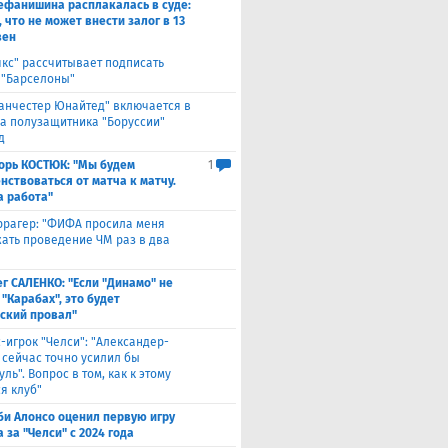
ефанишина расплакалась в суде:
 что не может внести залог в 13
вен
якс" рассчитывает подписать
 "Барселоны"
анчестер Юнайтед" включается в
за полузащитника "Боруссии"
д
орь КОСТЮК: "Мы будем
1
нствоваться от матча к матчу.
а работа"
ррагер: "ФИФА просила меня
ать проведение ЧМ раз в два
г САЛЕНКО: "Если "Динамо" не
"Карабах", это будет
ский провал"
с-игрок "Челси": "Александер-
 сейчас точно усилил бы
ль". Вопрос в том, как к этому
я клуб"
би Алонсо оценил первую игру
за "Челси" с 2024 года