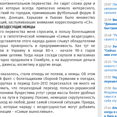
континентальном первенстве. Не сидят сложа руки и
23:07
Ли
ах которых всегда припасено немало интересного,
уверенн
ствий по городам, принимавших футбольный форум. В
сильнее
еве, Донецке, Харькове и Львове было множество
22:59
Ви
ций, заслуживавших внимания корреспондента «СЭ».
"Динамо
ВЕЗДЕСУЩИЕ НЕМЦЫ
быстрые
го первенства меня спросили, в пользу болельщиков
22:48
"Р
оз в гипотетической номинации «Самые вездесущие»,
своего 
едставители этого народа давно слывут обладателями
торых проворность и предприимчивость. Как тут не
22:43
Эк
ков в Украину в конце 80-х - начале 90-х годов
"Сейчас 
имя это
ими целями. Тогда наши соседи скупали в магазинах
годно продавали в Стамбуле, а на вырученные деньги
22:23
"Н
, джинсы, косметику и другие вещи.
нового г
заплати
оказалось, стали отнюдь не поляки, а немцы. Об этом
21:55
Ук
 факт: с болельщиками сборной Германии в поездах,
перешел
рутках в период Euro-2012 пересекался ни много ни
думать, что пешеходный переход польско-украинской
21:50
Ва
Моуринью
онники бундестима учтут среди массы более удобных
смысл в 
 на пути в Украину. Похоже, немецкая скрупулезность
себя эту
ыход из любой, даже самой сложной ситуации. Правда,
, которые наряду с вездесущностью могут добавить
21:44
Ал
инации - «Самые выносливые».
когда я
в Лиге 