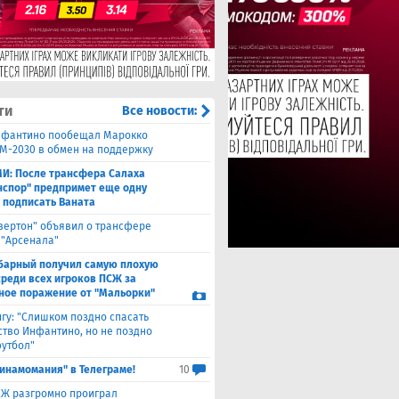
ти
Все новости:
фантино пообещал Марокко
М-2030 в обмен на поддержку
И: После трансфера Салаха
нспор" предпримет еще одну
 подписать Ваната
вертон" объявил о трансфере
 "Арсенала"
барный получил самую плохую
среди всех игроков ПСЖ за
ное поражение от "Мальорки"
гу: "Слишком поздно спасать
ство Инфантино, но не поздно
футбол"
инамомания" в Телеграме!
10
Ж разгромно проиграл