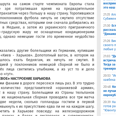
восприн
шрута на самом старте чемпионата Европы стала
это наш
е зря потратившая время на предварительное
транзитом через Польшу в нашу страну. Торопившихся
21:35
Ал
поклонников футбола ничуть не смутило отсутствие
Субимен
тных средствах, которыми они сначала добирались из
21:30
Ес
 в Медыке, а затем из украинского приграничного
рассказ
0-градусную жару не оснащенные кондиционерами
"Динамо
, однако немецкие гости это временное неудобство
21:26
Ви
своего 
любые у
казались другие болельщики из Германии, купившие
«Киев - Харьков». Допотопный вагон, в котором на
21:03
"Д
шлось ехать беднягам, их ничуть не смутил. В
встреча
ндией у поклонников немецкой сборной не было и
Тогда за
трениро
Их лица светились улыбками, а из уст то и дело
о «гут».
20:53
"И
ВОЕ» НАСТРОЕНИЕ ХАРЬКОВА
хавбека
ми фанами в дороге пересекся лишь раз. В это трудно
20:48
Ко
 количество представителей «оранжевой армии»,
не лучш
 в нашу страну. Болельщики из Страны тюльпанов
еврокуб
м их национальная сборная проводила все три матча
-две недели, сколько голландцы гостили в первой
20:39
На
готов р
ивыкнуть к их присутствию едва ли не на каждом шагу.
"Ювенту
етить в Харькове повсюду: на железнодорожном
 парках, в барах и ресторанах, в супермаркетах,