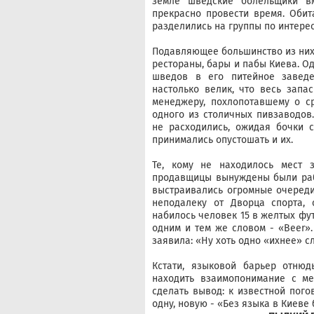
земле шведские болельщики вм
прекрасно провести время. Обит
разделились на группы по интере
Подавляющее большинство из них 
рестораны, бары и пабы Киева. О
шведов в его питейное завед
настолько велик, что весь запа
менеджеру, похлопотавшему о с
одного из столичных пивзаводов
не расходились, ожидая бочки 
принимались опустошать и их.
Те, кому не находилось мест 
продавщицы вынуждены были рабо
выстраивались огромные очереди
неподалеку от Дворца спорта,
набилось человек 15 в желтых фу
одним и тем же словом - «Beer
заявила: «Ну хоть одно «ихнее» сл
Кстати, языковой барьер отню
находить взаимопонимание с ме
сделать вывод: к известной пог
одну, новую - «Без языка в Киеве 