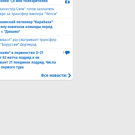
более 1,8 млн телезрителей
анчестер Сити" готов заплатить
евро за трансфер вингера "Челси"
раинский легионер "Карабаха"
силу новичков команды перед
 с "Динамо"
юкасл" рассматривает трансфер
 "Боруссии" Дортмунд
намо" в первенстве U-21
1
т 62 матча подряд и не
вает 21 поединок подряд. Числа
 первого тура
Все новости: