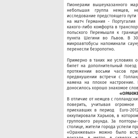
Пионерами вышеуказанного мар
небольшая группа немцев, н
исследование предстоящего пути 
на матч Германия - Португалия 
какого-либо комфорта в транспор
польского Перемышля к границе
пункта Шегини во Львов. В 3
микроавтобусы напоминали сауну
перенесли безропотно.
Примерно в таких же условиях о
билет на дополнительный поезд 
протяжении восьми часов при
предвкушении встречи с Голла
намека на плохое настроение. 
доносилось хорошо знакомое слов
«ОРАНЖЕ
В отличие от немцев с голландски
поверить, учитывая огромное
приехавших в период Euro-2012
оккупировали Харьков, в которо
группового раунда. За полторы
столице, жители города успели пр
«Оранжевых» можно было встр
вокзале, в метро, в скверах и