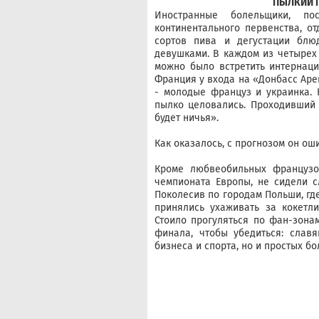
ПЫЛКИЙ 
Иностранные болельщики, п
континентального первенства, о
сортов пива и дегустации блю
девушками. В каждом из четырех 
можно было встретить интернац
Франция у входа на «Донбасс Аре
- молодые француз и украинка.
пылко целовались. Проходивший 
будет ничья».
Как оказалось, с прогнозом он ош
Кроме любвеобильных французо
чемпионата Европы, не сидели 
Поколесив по городам Польши, гд
принялись ухаживать за кокетл
Стоило прогуляться по фан-зона
финала, чтобы убедиться: слав
бизнеса и спорта, но и простых б