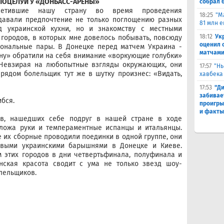
ПОЦЕЛУЙ У «ДОНБАСС-АРЕНЫ»
собрал 
осетившие нашу страну во время проведения
18:25
"М
тдавали предпочтение не только поглощению разных
81 млн 
д украинской кухни, но и знакомству с местными
18:12
Ук
городов, в которых мне довелось побывать, повсюду
оценил 
иональные пары. В Донецке перед матчем Украина -
матчами
ну» обратили на себя внимание «воркующие голубки»
 Невзирая на любопытные взгляды окружающих, они
17:57
"Нь
рядом болельщик тут же в шутку произнес: «Видать,
хавбека
17:53
"Ди
забивае
ибся.
проигры
и факты
в, нашедших себе подруг в нашей стране в ходе
сложа руки и темпераментные испанцы и итальянцы.
е их сборные проводили поединки в одной группе, они
ивыми украинскими барышнями в Донецке и Киеве.
м этих городов в дни четвертьфинала, полуфинала и
янская красота сводит с ума не только звезд шоу-
олельщиков.