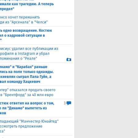
имали как трагедию. А теперь
 предел"
онсо хочет переманить
ди из "Арсенала" в "Челси"
ть одно возвращение. Костюк
ал о кадровой ситуации в
"
нисиус удалил все публикации из
профиля в Instagram и убрал
поминания о "Реале"
инамо" и "Карабах" раньше
лись на поле только однажды.
 киевлян сыграл Папа Гуйе, а
вал команду Хацкевич
нтер" отказался продать своего
 в "Брентфорд" за 40 млн евро
стюк ответил на вопрос о том,
3
е ли "Динамо" вылететь из
ков
падающий "Манчестер Юнайтед"
ассмотреть предложение
са"