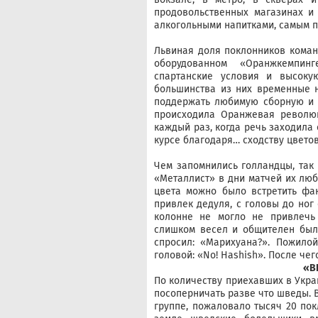
продовольственных магазинах и
алкогольными напитками, самым п
Львиная доля поклонников коман
оборудованном «Оранжкемпин
спартанские условия и высоку
большинства из них временные 
поддержать любимую сборную и п
происходила Оранжевая революц
каждый раз, когда речь заходила 
курсе благодаря… сходству цвето
Чем запомнились голландцы, так
«Металлист» в дни матчей их лю
цвета можно было встретить фа
привлек дедуля, с головы до ног
колонне не могло не привлеч
слишком весел и общителен был 
спросил: «Марихуана?». Пожилой
головой: «No! Hashish». После че
«B
По количеству приехавших в Укра
посоперничать разве что шведы. В
группе, пожаловало тысяч 20 по