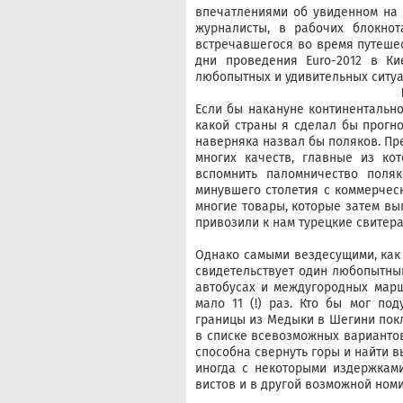
впечатлениями об увиденном на 
журналисты, в рабочих блокнот
встречавшегося во время путеше
дни проведения Euro-2012 в Ки
любопытных и удивительных ситуа
Если бы накануне континентально
какой страны я сделал бы прогн
наверняка назвал бы поляков. Пр
многих качеств, главные из ко
вспомнить паломничество поля
минувшего столетия с коммерческ
многие товары, которые затем вы
привозили к нам турецкие свитера
Однако самыми вездесущими, как 
свидетельствует один любопытный
автобусах и междугородных марш
мало 11 (!) раз. Кто бы мог по
границы из Медыки в Шегини покл
в списке всевозможных вариантов
способна свернуть горы и найти в
иногда с некоторыми издержками
вистов и в другой возможной ном