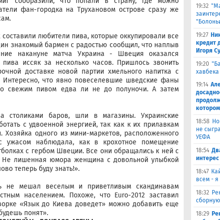
иг сообразили, что попали в страну, где можно
19:32
"М
атели фан-городка на Трухановом острове сразу же
заинтер
сам.
"Болонь
19:27
Ни
составили любители пива, которые оккупировали все
кредит 
дин знакомый бармен с радостью сообщил, что наплыв
Игоря С
ение накануне матча Украина - Швеция оказался
с пива иссяк за несколько часов. Пришлось звонить
19:20
"Б
рочной доставке новой партии хмельного напитка с
хавбека 
. Интересно, что явно повеселевшие шведские фаны
19:14
Ал
со свежим пивом едва ли не до полуночи. А затем
досадно
продолж
котором
за столиками баров, шли в магазины. Украинские
18:58
Но
тать с удвоенной энергией, так как к их прилавкам
не сыгра
. Хозяйка одного из мини-маркетов, расположенного
УЕФА
 с ужасом наблюдала, как в крохотное помещение
18:54
Дв
тболках с гербом Швеции. Все они обращались к ней с
интерес
». Не лишенная юмора женщина с довольной улыбкой
ово теперь буду знать!».
18:47
Ка
всем - я
дь не мешал веселым и приветливым скандинавам
18:32
Ре
стным населением. Похоже, что Euro-2012 заставил
сборную
оворке «Язык до Киева доведет» можно добавить еще
будешь понят».
18:29
Ре