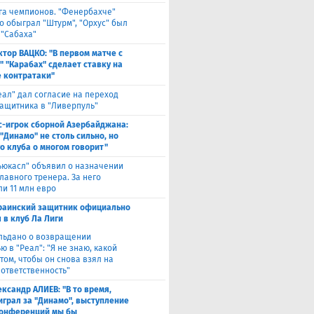
га чемпионов. "Фенербахче"
о обыграл "Штурм", "Орхус" был
 "Сабаха"
ктор ВАЦКО: "В первом матче с
" "Карабах" сделает ставку на
 контратаки"
еал" дал согласие на переход
защитника в "Ливерпуль"
с-игрок сборной Азербайджана:
"Динамо" не столь сильно, но
го клуба о многом говорит"
ьюкасл" объявил о назначении
лавного тренера. За него
ли 11 млн евро
раинский защитник официально
 в клуб Ла Лиги
льдано о возвращении
 в "Реал": "Я не знаю, какой
том, чтобы он снова взял на
 ответственность"
ександр АЛИЕВ: "В то время,
 играл за "Динамо", выступление
конференций мы бы