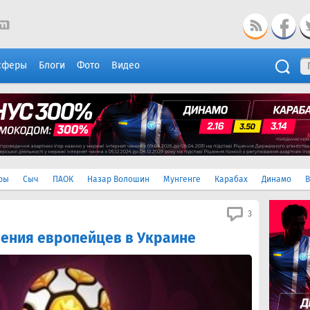
сферы
Блоги
Фото
Видео
ры
Сыч
ПАОК
Назар Волошин
Мунгенге
Карабах
Динамо
В
3
ения европейцев в Украине