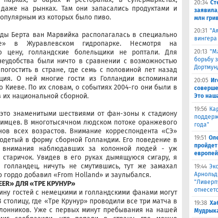
20:34
Ст
 даже на рынках. Там они запасались продуктами и
заявила,
опулярным из которых было пиво.
млн гри
20:31
"А
ды Берта ван Марвийка располагалась в специально
вингера
ге» в Журавлевском гидропарке. Несмотря на
20:13
"М
ю цену, голландские болельщики не роптали. Для
борьбу 
неудобства были ничто в сравнении с возможностью
Дортмун
огостить в стране, где семь с половиной лет назад
ия. О ней многие гости из Голландии вспоминали
20:05
Иг
о Киеве. По их словам, о событиях 2004-го они были в
соверше
в их национальной сборной.
Это наш
19:56
Ка
 это знаменитыми шествиями от фан-зоны к стадиону
поддерж
бимцев. В многотысячном людском потоке оранжевого
года"
нов всех возрастов. Внимание корреспондента «СЭ»
19:51
Оле
 одетый в форму сборной Голландии. Его поведение в
пройдет 
ь внимания наблюдавших за колонной людей - уж
европей
старичок. Увидев в его руках дымящуюся сигару, я
 голландец, ничуть не смутившись, тут же замахал
19:44
Эк
Арнольд
го гордо добавил «From Holland» и заулыбался.
"Ливерпу
EER» ДЛЯ «ТРЕ КРУНУР»
отнесетс
ину гостей с немецкими и голландскими фанами могут
 столицу, где «Тре Крунур» проводили все три матча в
19:38
Ха
клонников. Уже с первых минут пребывания на нашей
Мудрыка 