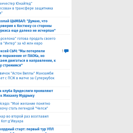
анчестер Юнайтед"
есован в трансфере защитника
и"
колай ЦЫМБАЛ: "Думаю, что
доверия к Костюку со стороны
уркиса еще далеко не исчерпан"
арселона" готова продать своего
в "Интер" за 40 млн евро
ексей СЫЧ: "Мы потерпели
1
е поражение от ПАОКа, но
аем двигаться в направлении, к
у стремимся"
вичок "Астон Виллы" Манзамби
ет с ПСЖ в матче за Суперкубок
а клуба Бундеслиги проявляют
 к Михаилу Мудрыку
йседо: "Моё желание понятно
 хочу стать легендой "Челси"
нар во второй раз возглавил
 Кот-д'Ивуара
кордный старт: первый тур УПЛ