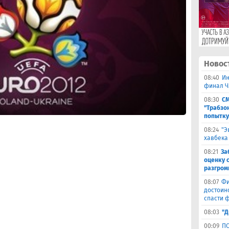
Новос
08:40
Ин
финал Ч
08:30
СМ
"Трабзо
попытку
08:24
"Э
хавбека
08:21
За
оценку 
разгром
08:07
Фи
достоин
спасти 
08:03
"Д
00:09
ПС