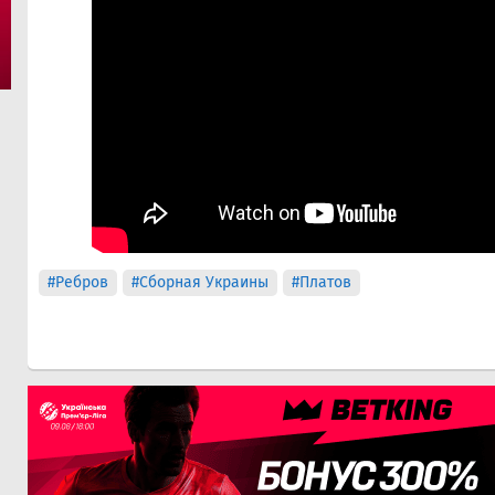
#Ребров
#Сборная Украины
#Платов