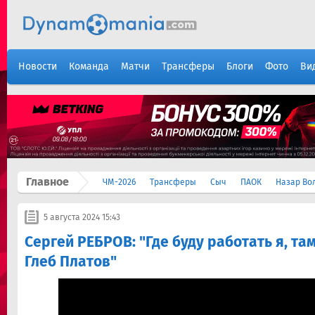
Новости
Команда
Матчи
Трансферы
Блоги
Фото
Ви
Главное
ЧМ-2026
Трансферы
Сыч
ПАОК
Назар Во
5 августа 2024 15:43
Сергей РЕБРОВ: "Где буду работать я, та
Глеб Платов"