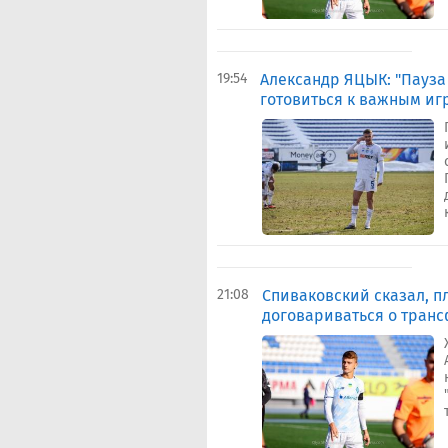
19:54
Александр ЯЦЫК: "Пауза
готовиться к важным иг
21:08
Спиваковский сказал, п
договариваться о тран