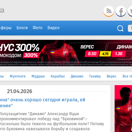
сферы
Блоги
Фото
Видео
ры
Мунгенге
Мудрык
Карабах
Динамо
Ганиву
Верес
Все т
21.04.2026
ина" очень хорошо сегодня играла, ей
жение"
Полузащитник "Динамо" Александр Яцык
прокомментировал победу над "Буковиной".–
Насколько было тяжело на футбольном поле? Потому
что Буковина навязывала борьбу и создавала