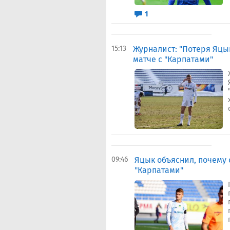
1
15:13
Журналист: "Потеря Яцы
матче с "Карпатами"
09:46
Яцык объяснил, почему о
"Карпатами"