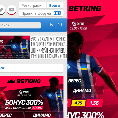
Регистрация
Войти
Правила форума
UA
RU
еги