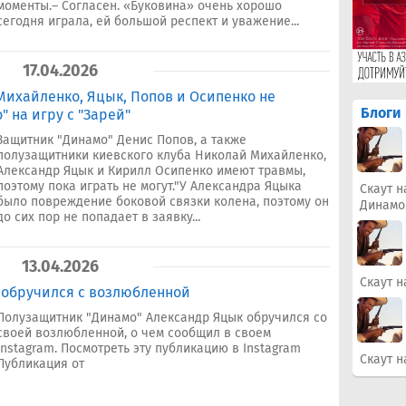
моменты.– Согласен. «Буковина» очень хорошо
сегодня играла, ей большой респект и уважение...
17.04.2026
 Михайленко, Яцык, Попов и Осипенко не
Блоги
" на игру с "Зарей"
Защитник "Динамо" Денис Попов, а также
полузащитники киевского клуба Николай Михайленко,
Александр Яцык и Кирилл Осипенко имеют травмы,
поэтому пока играть не могут."У Александра Яцыка
Скаут н
было повреждение боковой связки колена, поэтому он
Динамо
до сих пор не попадает в заявку...
13.04.2026
Скаут н
 обручился с возлюбленной
Полузащитник "Динамо" Александр Яцык обручился со
своей возлюбленной, о чем сообщил в своем
Instagram. Посмотреть эту публикацию в Instagram
Скаут н
Публикация от