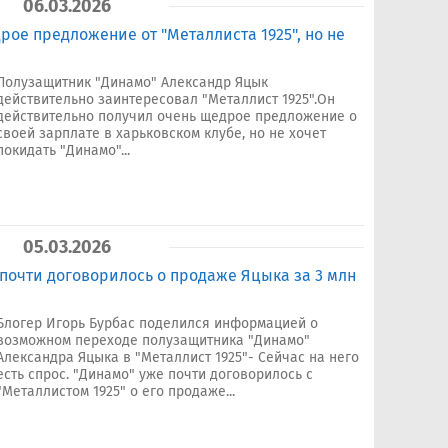
06.03.2026
ое предложение от "Металлиста 1925", но не
Полузащитник "Динамо" Александр Яцык
действительно заинтересовал "Металлист 1925".Он
действительно получил очень щедрое предложение о
своей зарплате в харьковском клубе, но не хочет
покидать "Динамо"...
05.03.2026
 почти договорилось о продаже Яцыка за 3 млн
Блогер Игорь Бурбас поделился информацией о
возможном переходе полузащитника "Динамо"
Александра Яцыка в "Металлист 1925"- Сейчас на него
есть спрос. "Динамо" уже почти договорилось с
"Металлистом 1925" о его продаже...