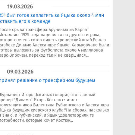
19.03.2026
25" был готов заплатить за Яцыка около 4 млн
ставить его в команде
После срыва трансфера Брунинью из Карпат
Металлист 1925 года нацелился на другого игрока,
которого очень хотел видеть тренерский штаб.Речь о
хавбеке Динамо Александре Яцыке. Харьковчане были
готовы выложить за футболиста около 4 миллионов
евро.Впрочем, переход так и не свершился...
09.03.2026
 принял решение о трансферном будущем
Журналист Игорь Цыганык говорит, что главный
тренер "Динамо" Игорь Костюк считает
полузащитников Валентина Рубчинского и Александра
Яцыка будущим киевского клуба."На сборах, насколько
я знаю, и Рубчинский, и Яцык удовлетворили те
потребности, которые хочет Костюк...