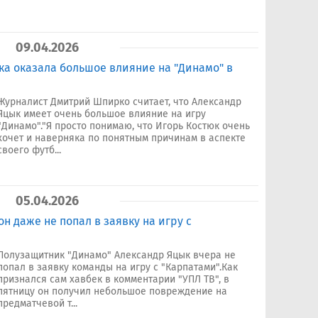
09.04.2026
ка оказала большое влияние на "Динамо" в
Журналист Дмитрий Шпирко считает, что Александр
Яцык имеет очень большое влияние на игру
"Динамо"."Я просто понимаю, что Игорь Костюк очень
хочет и наверняка по понятным причинам в аспекте
своего футб...
05.04.2026
н даже не попал в заявку на игру с
Полузащитник "Динамо" Александр Яцык вчера не
попал в заявку команды на игру с "Карпатами".Как
признался сам хавбек в комментарии "УПЛ ТВ", в
пятницу он получил небольшое повреждение на
предматчевой т...