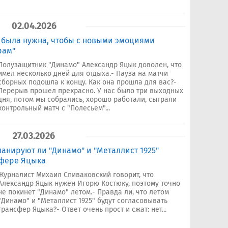
02.04.2026
 была нужна, чтобы с новыми эмоциями
рам"
Полузащитник "Динамо" Александр Яцык доволен, что
имел несколько дней для отдыха.- Пауза на матчи
сборных подошла к концу. Как она прошла для вас?-
Перерыв прошел прекрасно. У нас было три выходных
дня, потом мы собрались, хорошо работали, сыграли
контрольный матч с "Полесьем"...
27.03.2026
ланируют ли "Динамо" и "Металлист 1925"
сфере Яцыка
Журналист Михаил Спиваковский говорит, что
Александр Яцык нужен Игорю Костюку, поэтому точно
не покинет "Динамо" летом.- Правда ли, что летом
"Динамо" и "Металлист 1925" будут согласовывать
трансфер Яцыка?- Ответ очень прост и сжат: нет...