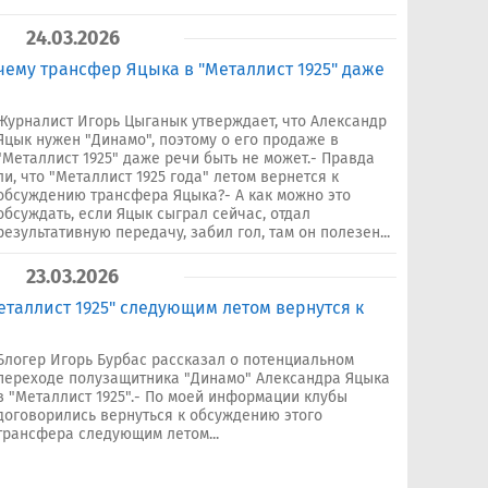
24.03.2026
чему трансфер Яцыка в "Металлист 1925" даже
Журналист Игорь Цыганык утверждает, что Александр
Яцык нужен "Динамо", поэтому о его продаже в
"Металлист 1925" даже речи быть не может.- Правда
ли, что "Металлист 1925 года" летом вернется к
обсуждению трансфера Яцыка?- А как можно это
обсуждать, если Яцык сыграл сейчас, отдал
результативную передачу, забил гол, там он полезен...
23.03.2026
еталлист 1925" следующим летом вернутся к
Блогер Игорь Бурбас рассказал о потенциальном
переходе полузащитника "Динамо" Александра Яцыка
в "Металлист 1925".- По моей информации клубы
договорились вернуться к обсуждению этого
трансфера следующим летом...