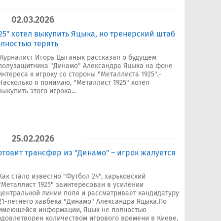
02.03.2026
25" хотел выкупить Яцыка, но тренерский штаб
олностью терять
Журналист Игорь Цыганык рассказал о будущем
полузащитника "Динамо" Александра Яцыка на фоне
интереса к игроку со стороны "Металлиста 1925".-
Насколько я понимаю, "Металлист 1925" хотел
выкупить этого игрока...
25.02.2026
готовит трансфер из "Динамо" – игрок жалуется
Как стало известно "Футбол 24", харьковский
"Металлист 1925" заинтересован в усилении
центральной линии поля и рассматривает кандидатуру
21-летнего хавбека "Динамо" Александра Яцыка.По
имеющейся информации, Яцык не полностью
удовлетворен количеством игрового времени в Киеве,