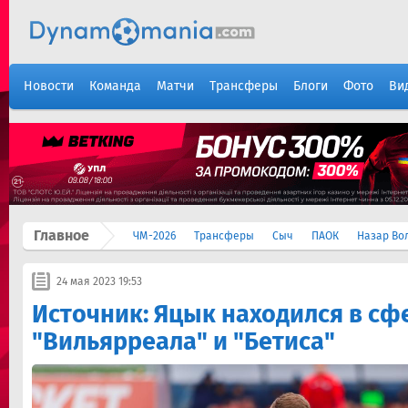
Новости
Команда
Матчи
Трансферы
Блоги
Фото
Ви
Главное
ЧМ-2026
Трансферы
Сыч
ПАОК
Назар Во
24 мая 2023 19:53
Источник: Яцык находился в сф
"Вильярреала" и "Бетиса"