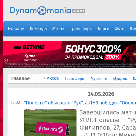
Новости
Команда
Матчи
Трансферы
Блоги
Фото
Ви
Главное
ЧМ-2026
Трансферы
Мунгенге
Мудрык
К
24.05.2026
15:02
"Полесье" обыграло "Рух", а ЛНЗ победил "Оболо
Завершились матчи
УПЛ."Полесье" - "Ру
Филиппов, 27, Сар
- ЛНЗ 0:1Гол: Мики