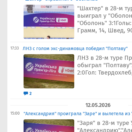
"Шахтер" в 28-м т
выиграл у "Оболон
"Оболонь" 3:1Голы
Грамм, 14, Швед, 90
17:33
ЛНЗ с голом экс-динамовца победил "Полтаву"
ЛНЗ в 28-м туре П
обыграл "Полтаву"
2:0Гол: Твердохлеб,
2
12.05.2026
15:00
"Александрия" проиграла "Заре" и вылетела из
"Заря" в 28-м тур
"Александрию"."Ал