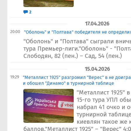
2
17.04.2026
20:00
"Оболонь" и "Полтава" победителя не определи
"Оболонь" и "Полтава" сыграли вничь
тура Премьер-лиги."Оболонь" - "Полта
Слободян, 82 (пен.) – Сад, 54 (пен.)
15.04.2026
19:29
"Металлист 1925" разгромил "Верес" в не доигра
и обошел "Динамо" в турнирной таблице
"Металлист 1925" 
15-го тура УПЛ обы
набрал 41 очко и 
турнирной таблице
киевлян такое же 
баллов."Металлист 1925" – "Верес" 4:0