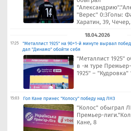
обыграл
"Александрию"."Ал
"Верес" 0:3Голы: Ф
Харатин, 39, Чечер,
18.04.2026
17:25
"Металлист 1925" на 90+1-й минуте вырвал побед
дал "Динамо" обойти себя
"Металлист 1925" 
в -м туре Премьер
1925" – "Кудровка" 
15:03
Гол Кане принес "Колосу" победу над ЛНЗ
"Колос" обыграл Л
Премьер-лиги."Коло
Кане, 8