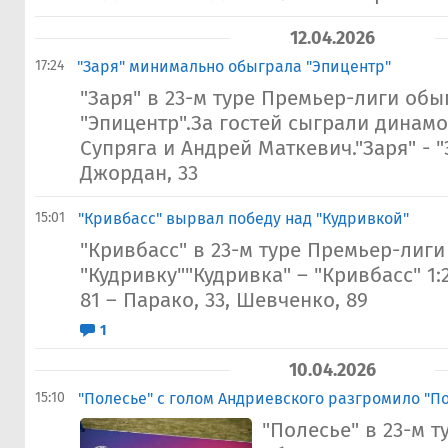
12.04.2026
17:24
"Заря" минимально обыграла "Эпицентр"
"Заря" в 23-м туре Премьер-лиги обы
"Эпицентр".За гостей сыграли динам
Супряга и Андрей Маткевич."Заря" - "
Джордан, 33
15:01
"Кривбасс" вырвал победу над "Кудривкой"
"Кривбасс" в 23-м туре Премьер-лиг
"Кудривку""Кудривка" – "Кривбасс" 1:2
81 – Парако, 33, Шевченко, 89
1
10.04.2026
15:10
"Полесье" с голом Андриевского разгромило "П
"Полесье" в 23-м 