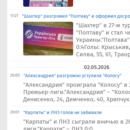
17:27
"Шахтер" разгромил "Полтаву" и оформил доср
"Шахтер" в 27-м т
"Полтаву" и стал 
Украины."Полтава"
0:4Голы: Крыськив,
Силва, 55, 61, Траор
02.05.2026
20:05
"Александрия" разгромно уступила "Колосу"
"Александрия" проиграла "Колосу" в 
Премьер-лиги."Александрия" – "Колос
Денисенко, 24, Демченко, 40, Хрипчук
20:01
"Карпаты" и ЛНЗ голов не забивали
"Карпаты" и ЛНЗ сыграли вничью в 2
лиги."Карпати" – ЛНЗ 0:0