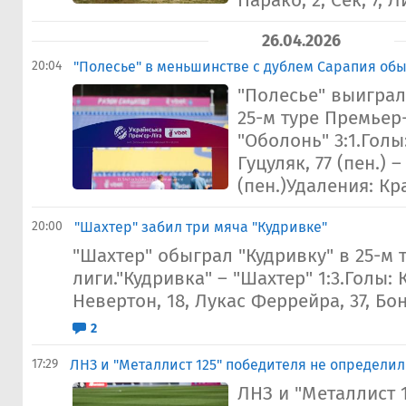
Парако, 2, Сек, 7, Л
26.04.2026
20:04
"Полесье" в меньшинстве с дублем Сарапия обы
"Полесье" выиграл
25-м туре Премьер-
"Оболонь" 3:1.Голы:
Гуцуляк, 77 (пен.) 
(пен.)Удаления: Кра
20:00
"Шахтер" забил три мяча "Кудривке"
"Шахтер" обыграл "Кудривку" в 25-м 
лиги."Кудривка" – "Шахтер" 1:3.Голы: К
Невертон, 18, Лукас Феррейра, 37, Бо
2
17:29
ЛНЗ и "Металлист 125" победителя не определи
ЛНЗ и "Металлист 