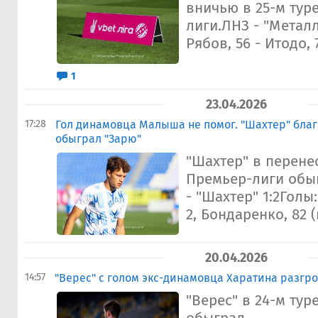
вничью в 25-м тур
лиги.ЛНЗ - "Металл
Рябов, 56 - Итодо, 
1
23.04.2026
17:28
Гол динамовца Малыша не помог. "Шахтер" благ
обыграл "Зарю"
"Шахтер" в перене
Премьер-лиги обыг
- "Шахтер" 1:2Голы
2, Бондаренко, 82 (
20.04.2026
14:57
"Верес" с голом экс-динамовца Харатина разгр
"Верес" в 24-м ту