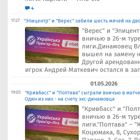
4
17:27
"Эпицентр" и "Верес" забили шесть мячей на дв
"Верес" и "Эпицен
вничью в 26-м тур
лиги.Динамовец В
вышел на замену н
Другой арендован
игрок Андрей Маткевич остался в запа
01.05.2026
19:05
"Кривбасс" и "Полтава" сыграли вничью в матче
Один из них - на счету экс-динамовца
"Кривбасс" и "Пол
вничью в 26-м тур
лиги."Полтава" – "
Коцюмака, 8, Сухору