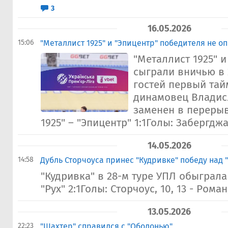
3
16.05.2026
15:06
"Металлист 1925" и "Эпицентр" победителя не 
"Металлист 1925" и
сыграли вничью в 
гостей первый тай
динамовец Владис
заменен в перерыв
1925" – "Эпицентр" 1:1Голы: Забергджа, 
14.05.2026
14:58
Дубль Сторчоуса принес "Кудривке" победу над 
"Кудривка" в 28-м туре УПЛ обыграла
"Рух" 2:1Голы: Сторчоус, 10, 13 - Роман
13.05.2026
22:23
"Шахтер" справился с "Оболонью"