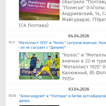
обыграло "Полтаву
"Полесье" 0:4Голы: 
Андриевский, 14, С
Майсурадзе, 71Уда
(СК Полтава)
04.04.2026
15:11
"Металлист 1925" и "Колос" сыграли вничью. Ка
- он не сыграет с "Динамо"
"Колос" и "Металли
вничью в 22-м туре
"Металлист 1925" 0
Калюжный, 85 Фот
1925»
03.04.2026
18:08
"Александрия" и "Полтава" в битве аутсайдеров
двоих