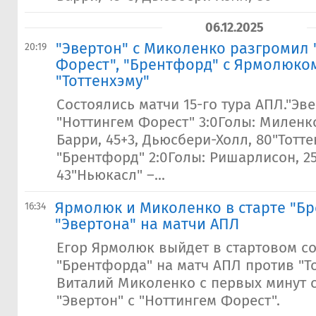
06.12.2025
"Эвертон" с Миколенко разгромил 
20:19
Форест", "Брентфорд" с Ярмолюко
"Тоттенхэму"
Состоялись матчи 15-го тура АПЛ."Эве
"Ноттингем Форест" 3:0Голы: Миленко
Барри, 45+3, Дьюсбери-Холл, 80"Тотте
"Брентфорд" 2:0Голы: Ришарлисон, 25
43"Ньюкасл" –...
Ярмолюк и Миколенко в старте "Б
16:34
"Эвертона" на матчи АПЛ
Егор Ярмолюк выйдет в стартовом со
"Брентфорда" на матч АПЛ против "То
Виталий Миколенко с первых минут с
"Эвертон" с "Ноттингем Форест".