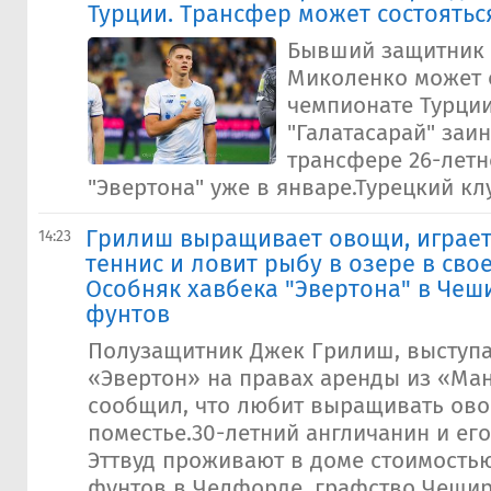
Турции. Трансфер может состоятьс
Бывший защитник 
Миколенко может 
чемпионате Турции
"Галатасарай" заи
трансфере 26-летн
"Эвертона" уже в январе.Турецкий клу
​Грилиш выращивает овощи, играет
14:23
теннис и ловит рыбу в озере в сво
Особняк хавбека "Эвертона" в Чеши
фунтов
Полузащитник Джек Грилиш, выступ
«Эвертон» на правах аренды из «Ман
сообщил, что любит выращивать ово
поместье.30-летний англичанин и ег
Эттвуд проживают в доме стоимостью
фунтов в Челфорде, графство Чешир.