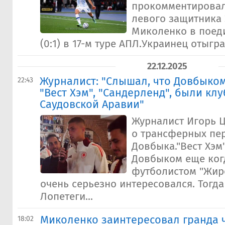
прокомментирова
левого защитника 
Миколенко в поед
(0:1) в 17-м туре АПЛ.Украинец отыгра
22.12.2025
Журналист: "Слышал, что Довбыко
22:43
"Вест Хэм", "Сандерленд", были кл
Саудовской Аравии"
Журналист Игорь 
о трансферных пе
Довбыка."Вест Хэм
Довбыком еще ког
футболистом "Жир
очень серьезно интересовался. Тогд
Лопетеги...
Миколенко заинтересовал гранда 
18:02