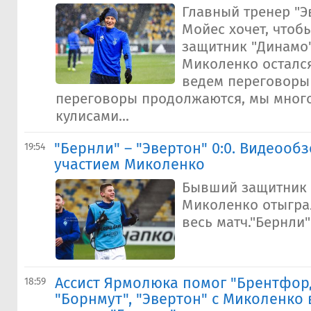
Главный тренер "Э
Мойес хочет, что
защитник "Динамо
Миколенко осталс
ведем переговоры 
переговоры продолжаются, мы много
кулисами...
"Бернли" – "Эвертон" 0:0. Видеообз
19:54
участием Миколенко
Бывший защитник 
Миколенко отыграл
весь матч."Бернли"
Ассист Ярмолюка помог "Брентфор
18:59
"Борнмут", "Эвертон" с Миколенко 