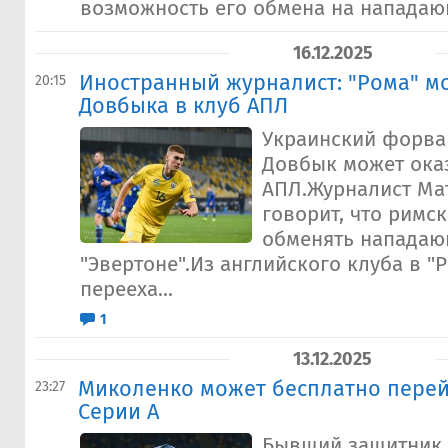
возможность его обмена на нападающ
16.12.2025
Иностранный журналист: "Рома" м
20:15
Довбыка в клуб АПЛ
Украинский форва
Довбык может оказ
АПЛ.Журналист Ма
говорит, что римс
обменять нападаю
"Эвертоне".Из английского клуба в "
перееха...
1
13.12.2025
Миколенко может бесплатно перей
23:27
Серии А
Бывший защитник 