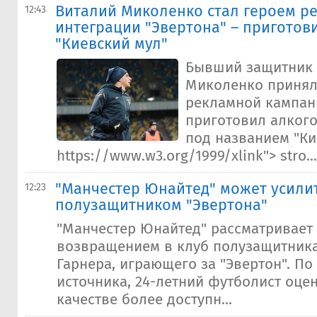
Виталий Миколенко стал героем р
12:43
интеграции "Эвертона" – приготов
"Киевский мул"
Бывший защитник 
Миколенко принял
рекламной кампани
приготовил алког
под названием "Ки
https://www.w3.org/1999/xlink"> stro...
"Манчестер Юнайтед" может усилит
12:23
полузащитником "Эвертона"
"Манчестер Юнайтед" рассматривает 
возвращением в клуб полузащитник
Гарнера, играющего за "Эвертон". П
источника, 24-летний футболист оце
качестве более доступн...