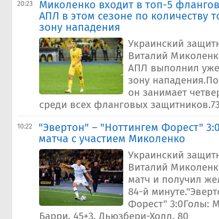
Миколенко входит в топ-5 фланго
20:23
АПЛ в этом сезоне по количеству 
зону нападения
Украинский защитн
Виталий Миколенко
АПЛ выполнил уже 
зону нападения.По
он занимает четве
среди всех фланговых защитников.73.
"Эвертон" – "Ноттингем Форест" 3:
10:22
матча с участием Миколенко
Украинский защитн
Виталий Миколенк
матч и получил же
84-й минуте."Эверт
Форест" 3:0Голы: М
Барри, 45+3, Дьюзбери-Холл, 80