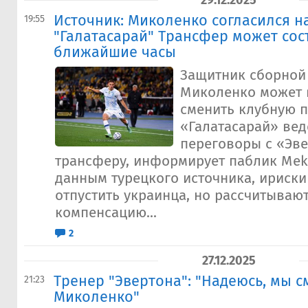
29.12.2025
Источник: Миколенко согласился н
19:55
"Галатасарай" Трансфер может сос
ближайшие часы
Защитник сборной
Миколенко может 
сменить клубную п
«Галатасарай» вед
переговоры с «Эве
трансферу, информирует паблик Mekte
данным турецкого источника, ириски
отпустить украинца, но рассчитывают
компенсацию...
2
27.12.2025
Тренер "Эвертона": "Надеюсь, мы 
21:23
Миколенко"