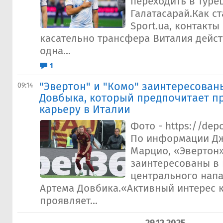
переходить в туре
Галатасарай.Как с
Sport.ua, контакт
касательно трансфера Виталия дейс
одна...
1
"Эвертон" и "Комо" заинтересован
09:14
Довбыка, который предпочитает п
карьеру в Италии
Фото - https://dep
По информации Д
Марцио, «Эвертон
заинтересованы в
центрального нап
Артема Довбика.«Активный интерес к
проявляет...