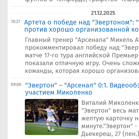
21.12.2025
Артета о победе над "Эвертоном": 
10:27
против хорошо организованной к
Главный тренер "Арсенала" Микель А
прокомментировал победу над "Эверт
матче 17-го тура английской Премьер
показали отличную игру. Очень слож
команды, которая хорошо организова
"Эвертон" – "Арсенал" 0:1. Видеооб
09:06
участием Миколенко
Виталий Миколенк
"Эвертон" весь ма
желтую карточку н
минуте."Эвертон" - 
Дьекереш, 27 (пен.