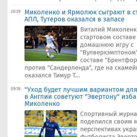
Миколенко и Ярмолюк сыграют в ст
20:39
АПЛ, Тутеров оказался в запасе
Виталий Миколенк
стартовом составе
домашнюю игру с
"Вулверхэмптоном
составе "Брентфор
против "Сандерленда", где на скамей
оказался Тимур Т...
"Уход будет лучшим вариантом для
09:18
в Англии советуют "Эвертону" изба
Миколенко
Спортивный журна
поделился своим 
перспективах укра
футболиста Эверт