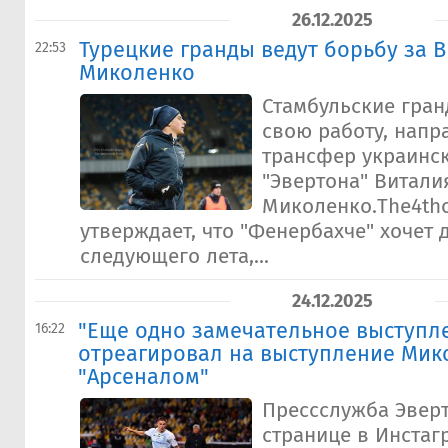
26.12.2025
Турецкие гранды ведут борьбу за 
22:53
Миколенко
Стамбульские гра
свою работу, напр
трансфер украинс
"Эвертона" Витали
Миколенко.The4thof
утверждает, что "Фенербахче" хочет 
следующего лета,...
24.12.2025
"Еще одно замечательное выступле
16:22
отреагировал на выступление Мик
"Арсеналом"
Прессслужба Эверт
странице в Инстаг