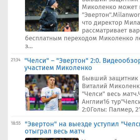
Миколенко может 
"Эвертон".Milanwor
что директор Мила
рассматривает вар
бесплатным переходом Миколенко ле
з...
"Челси" – "Эвертон" 2:0. Видеообзо
21:34
участием Миколенко
Бывший защитник 
Виталий Миколенк
"Челси" весь матч
Англии16 тур"Челси
2:0Голы: Палмер, 21
"Эвертон" на выезде уступил "Челс
18:55
отыграл весь матч