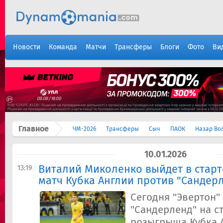
Новости
Команда
Матчи
Трансферы
Блоги
Фото
Ви
Главное
ЧМ-2026
Трансферы
Сыч
ПАОК
Назар Во
10.01.2026
Виталий Миколенко выйдет в старт
13:19
матч Кубка Англии против "Сандер
Сегодня "Эвертон"
"Сандерленд" на с
розыгрыша Кубка 