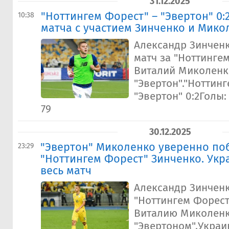
31.12.2025
"Ноттингем Форест" – "Эвертон" 0:
10:38
матча с участием Зинченко и Мико
Александр Зинченк
матч за "Ноттингем
Виталий Миколенко
"Эвертон"."Ноттинг
"Эвертон" 0:2Голы: 
79
30.12.2025
"Эвертон" Миколенко уверенно по
23:29
"Ноттингем Форест" Зинченко. Ук
весь матч
Александр Зинченк
"Ноттингем Форест
Виталию Миколенк
"Эвертоном".Укра