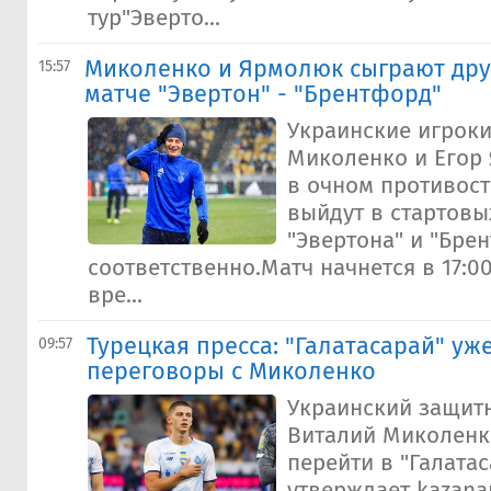
тур"Эверто...
Миколенко и Ярмолюк сыграют друг
15:57
матче "Эвертон" - "Брентфорд"
Украинские игрок
Миколенко и Егор
в очном противос
выйдут в стартовы
"Эвертона" и "Бре
соответственно.Матч начнется в 17:0
вре...
Турецкая пресса: "Галатасарай" уж
09:57
переговоры с Миколенко
Украинский защитн
Виталий Миколенк
перейти в "Галатас
утверждает kazanan