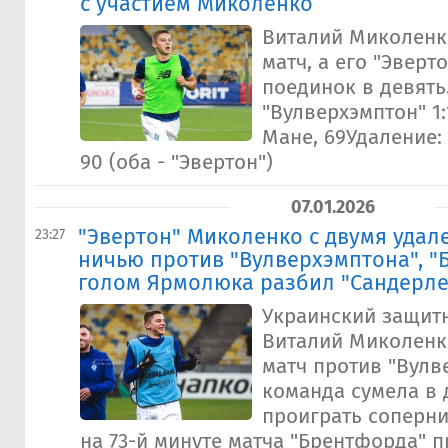
с участием Миколенко
Виталий Миколенк
матч, а его "Эверт
поединок в девять.
"Вулверхэмптон" 1:
Мане, 69Удаление: 
90 (оба - "Эвертон")
07.01.2026
"Эвертон" Миколенко с двумя уда
23:27
ничью против "Вулверхэмптона", "
голом Ярмолюка разбил "Сандерле
Украинский защитн
Виталий Миколенк
матч против "Вулве
команда сумела в 
проиграть соперн
на 73-й минуте матча "Брентфорда" пр