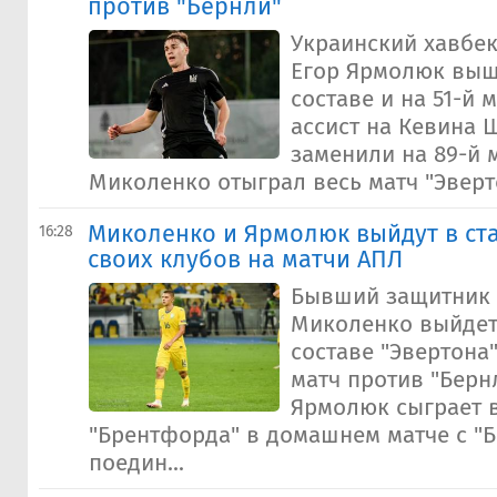
против "Бернли"
Украинский хавбе
Егор Ярмолюк выш
составе и на 51-й 
ассист на Кевина 
заменили на 89-й 
Миколенко отыграл весь матч "Эверто
Миколенко и Ярмолюк выйдут в ст
16:28
своих клубов на матчи АПЛ
Бывший защитник 
Миколенко выйдет
составе "Эвертона
матч против "Бернл
Ярмолюк сыграет в
"Брентфорда" в домашнем матче с "
поедин...