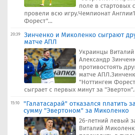
поле в стартовых 
провели всю игру.Чемпионат Англии1
Форест"...
Зинченко и Миколенко сыграют дру
20:39
матче АПЛ
Украинцы Виталий
Александр Зинченк
противостоять друг
матче АПЛ.Зинченк
"Ноттингем Форест
сыграет с первых минут за "Эвертон".
"Галатасарай" отказался платить 
15:10
сумму "Эвертоном" за Миколенко
26-летний левый з
Виталий Миколенк