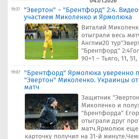
04.01.2026
"Эвертон" – "Брентфорд" 2:4. Виде
19:37
участием Миколенко и Ярмолюка
Виталий Миколенк
отыграли весь мат
Англии20 тур"Эвер
"Брентфорд" 2:4Гол
90+1 – Тьяго, 11, 51
"Брентфорд" Ярмолюка уверенно 
19:07
"Эвертон" Миколенко. Украинцы от
матч
Защитник "Эвертон
Миколенко и полу
"Брентфорда" Его
отыграли друг про
матч.Ярмолюк еще
карточку получил на 31-й минуте.Че