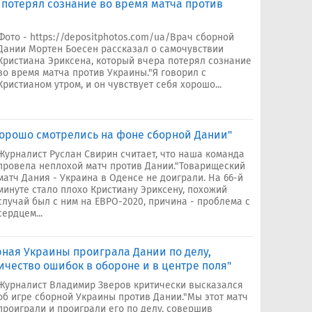
н потерял сознание во время матча против
Фото - https://depositphotos.com/ua/Врач сборной
Дании Мортен Боесен рассказал о самочувствии
Кристиана Эриксена, который вчера потерял сознание
во время матча против Украины."Я говорил с
Кристианом утром, и он чувствует себя хорошо...
орошо смотрелись на фоне сборной Дании"
Журналист Руслан Свирин считает, что наша команда
провела неплохой матч против Дании."Товарищеский
матч Дания - Украина в Оденсе не доиграли. На 66-й
минуте стало плохо Кристиану Эриксену, похожий
случай был с ним на ЕВРО-2020, причина - проблема с
сердцем...
ная Украины проиграла Дании по делу,
чество ошибок в обороне и в центре поля"
Журналист Владимир Зверов критически высказался
об игре сборной Украины против Дании."Мы этот матч
проиграли и проиграли его по делу, совершив