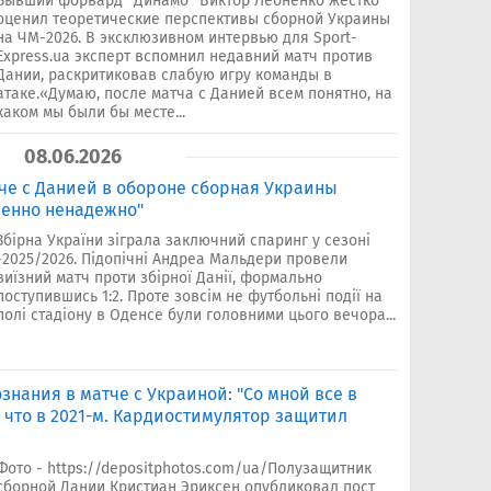
Бывший форвард "Динамо" Виктор Леоненко жестко
оценил теоретические перспективы сборной Украины
на ЧМ-2026. В эксклюзивном интервью для Sport-
Express.ua эксперт вспомнил недавний матч против
Дании, раскритиковав слабую игру команды в
атаке.«Думаю, после матча с Данией всем понятно, на
каком мы были бы месте...
08.06.2026
че с Данией в обороне сборная Украины
шенно ненадежно"
Збірна України зіграла заключний спаринг у сезоні
-2025/2026. Підопічні Андреа Мальдери провели
виїзний матч проти збірної Данії, формально
поступившись 1:2. Проте зовсім не футбольні події на
полі стадіону в Оденсе були головними цього вечора...
знания в матче с Украиной: "Со мной все в
, что в 2021-м. Кардиостимулятор защитил
Фото - https://depositphotos.com/ua/Полузащитник
сборной Дании Кристиан Эриксен опубликовал пост