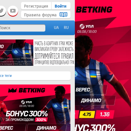
Регистрация
Войти
Правила форума
UA
RU
се теги