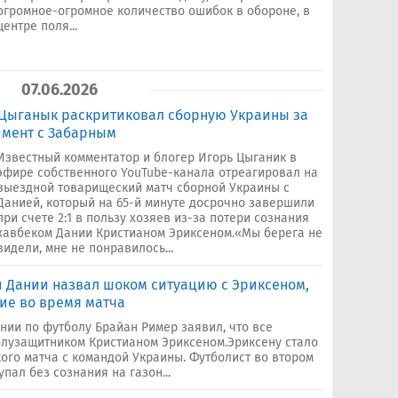
огромное-огромное количество ошибок в обороне, в
центре поля...
07.06.2026
 Цыганык раскритиковал сборную Украины за
имент с Забарным
Известный комментатор и блогер Игорь Цыганик в
эфире собственного YouTube-канала отреагировал на
выездной товарищеский матч сборной Украины с
Данией, который на 65-й минуте досрочно завершили
при счете 2:1 в пользу хозяев из-за потери сознания
хавбеком Дании Кристианом Эриксеном.«Мы берега не
видели, мне не понравилось...
 Дании назвал шоком ситуацию с Эриксеном,
ие во время матча
нии по футболу Брайан Ример заявил, что все
олузащитником Кристианом Эриксеном.Эриксену стало
ого матча с командой Украины. Футболист во втором
упал без сознания на газон...