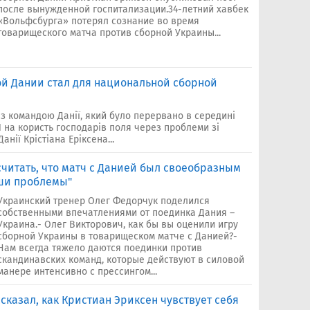
после вынужденной госпитализации.34-летний хавбек
«Вольфсбурга» потерял сознание во время
товарищеского матча против сборной Украины...
ой Дании стал для национальной сборной
з командою Данії, який було перервано в середині
:1 на користь господарів поля через проблеми зі
анії Крістіана Еріксена...
считать, что матч с Данией был своеобразным
ши проблемы"
Украинский тренер Олег Федорчук поделился
собственными впечатлениями от поединка Дания –
Украина.- Олег Викторович, как бы вы оценили игру
сборной Украины в товарищеском матче с Данией?-
Нам всегда тяжело даются поединки против
скандинавских команд, которые действуют в силовой
манере интенсивно с прессингом...
сказал, как Кристиан Эриксен чувствует себя