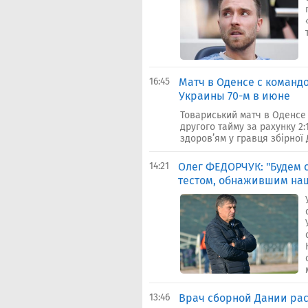
16:45
Матч в Оденсе с команд
Украины 70-м в июне
Товариський матч в Оденсе 
другого тайму за рахунку 2
здоров’ям у гравця збірної Д
14:21
Олег ФЕДОРЧУК: "Будем 
тестом, обнажившим на
13:46
Врач сборной Дании рас