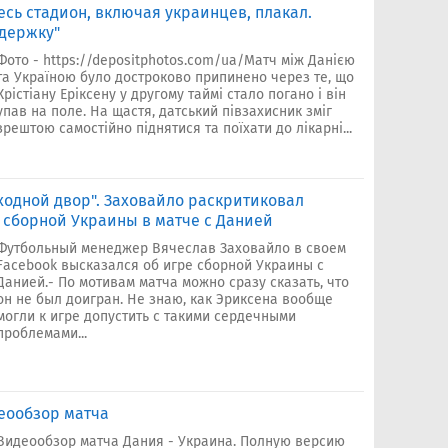
есь стадион, включая украинцев, плакал.
ддержку"
Фото - https://depositphotos.com/ua/Матч між Данією
та Україною було достроково припинено через те, що
Крістіану Еріксену у другому таймі стало погано і він
упав на поле. На щастя, датський півзахисник зміг
зрештою самостійно піднятися та поїхати до лікарні...
ходной двор". Заховайло раскритиковал
 сборной Украины в матче с Данией
Футбольный менеджер Вячеслав Заховайло в своем
Facebook высказался об игре сборной Украины с
Данией.- По мотивам матча можно сразу сказать, что
он не был доигран. Не знаю, как Эриксена вообще
могли к игре допустить с такими сердечными
проблемами...
деообзор матча
Видеообзор матча Дания - Украина. Полную версию