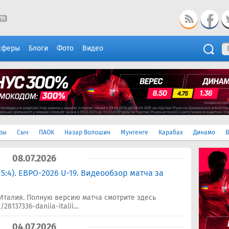
сферы
Блоги
Фото
Видео
ры
Сыч
ПАОК
Назар Волошин
Мунгенге
Карабах
Динамо
В
08.07.2026
 5:4). ЕВРО-2026 U-19. Видеообзор матча за
Италия. Полную версию матча смотрите здесь
8137336-daniia-italii...
04.07.2026