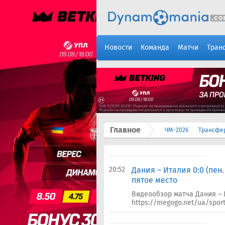
Новости
Команда
Матчи
Тран
Главное
ЧМ-2026
Трансфе
20:52
Дания – Италия 0:0 (пен.
пятое место
Видеообзор матча Дания – 
https://megogo.net/ua/sport/2