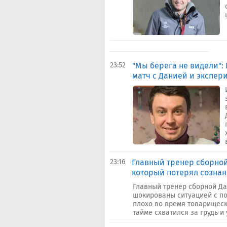
23:52
"Мы берега не видели":
матч с Данией и экспер
23:16
Главный тренер сборной
который потерял сознан
Главный тренер сборной Да
шокированы ситуацией с п
плохо во время товарищеск
тайме схватился за грудь и 