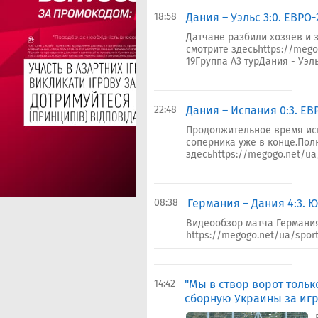
18:58
Дания – Уэльс 3:0. ЕВРО
Датчане разбили хозяев и 
смотрите здесьhttps://mego
19Группа А3 турДания - Уэльс
22:48
Дания – Испания 0:3. ЕВ
Продолжительное время ис
соперника уже в конце.Пол
здесьhttps://megogo.net/ua/
08:38
Германия – Дания 4:3. 
Видеообзор матча Германия
https://megogo.net/ua/sport
14:42
"Мы в створ ворот тольк
сборную Украины за игр