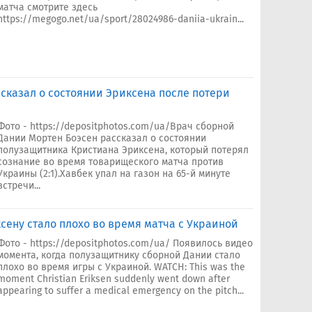
матча смотрите здесь
https://megogo.net/ua/sport/28024986-daniia-ukrain...
сказал о состоянии Эриксена после потери
Фото - https://depositphotos.com/ua/Врач сборной
Дании Мортен Боэсен рассказал о состоянии
полузащитника Кристиана Эриксена, который потерял
сознание во время товарищеского матча против
Украины (2:1).Хавбек упал на газон на 65-й минуте
встречи...
сену стало плохо во время матча с Украиной
Фото - https://depositphotos.com/ua/ Появилось видео
момента, когда полузащитнику сборной Дании стало
плохо во время игры с Украиной. WATCH: This was the
moment Christian Eriksen suddenly went down after
appearing to suffer a medical emergency on the pitch...