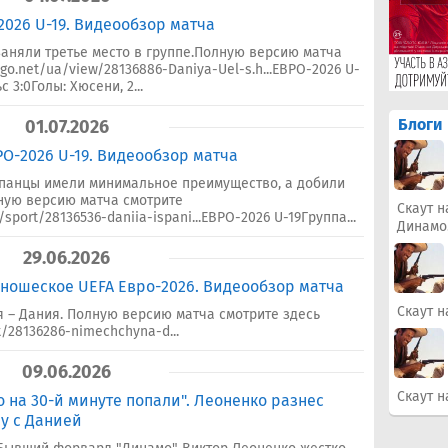
-2026 U-19. Видеообзор матча
заняли третье место в группе.Полную версию матча
go.net/ua/view/28136886-Daniya-Uel-s.h...ЕВРО-2026 U-
 3:0Голы: Хюсени, 2...
Блоги
01.07.2026
РО-2026 U-19. Видеообзор матча
панцы имели минимальное преимущество, а добили
ную версию матча смотрите
Скаут н
sport/28136536-daniia-ispani...ЕВРО-2026 U-19Группа...
Динамо
29.06.2026
Юношеское UEFA Евро-2026. Видеообзор матча
Скаут н
 – Дания. Полную версию матча смотрите здесь
/28136286-nimechchyna-d...
09.06.2026
Скаут н
о на 30-й минуте попали". Леоненко разнес
у с Данией