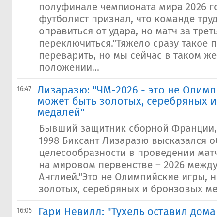
полуфинале чемпионата мира 2026 го
футболист признал, что команде тру
оправиться от удара, но матч за трет
переключиться."Тяжело сразу такое 
переварить, но мы сейчас в таком ж
положении...
Лизаразю: "ЧМ-2026 - это не Олимп
16:47
может быть золотых, серебряных 
медалей"
Бывший защитник сборной Франции,
1998 Биксант Лизаразю высказался о
целесообразности в проведении матч
на мировом первенстве – 2026 между
Англией."Это не Олимпийские игры, 
золотых, серебряных и бронзовых ме
Гари Невилл: "Тухель оставил дома
16:05