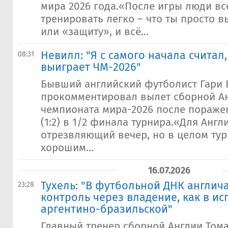
мира 2026 года.«После игры люди все
тренировать легко – что ты просто 
или «защиту», и всё...
Невилл: "Я с самого начала считал,
08:31
выиграет ЧМ-2026"
Бывший английский футболист Гари
прокомментировал вылет сборной Ан
чемпионата мира-2026 после пораже
(1:2) в 1/2 финала турнира.«Для Англ
отрезвляющий вечер, но в целом ту
хорошим...
16.07.2026
Тухель: "В футбольной ДНК англич
23:28
контроль через владение, как в ис
аргентино-бразильской"
Главный тренер сборной Англии Тома