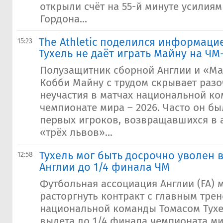
открыли счёт на 55-й минуте усилия
Гордона...
​The Athletic поделился информаци
15:23
Тухель не даёт играть Майну на ЧМ
Полузащитник сборной Англии и «М
Кобби Майну с трудом скрывает разо
неучастия в матчах национальной к
чемпионате мира – 2026. Часто он бы
первых игроков, возвращавшихся в а
«трёх львов»...
Тухель мог быть досрочно уволен 
12:58
Англии до 1/4 финала ЧМ
Футбольная ассоциация Англии (FA) 
расторгнуть контракт с главным тре
национальной команды Томасом Тухе
вылета до 1/4 финала чемпионата ми