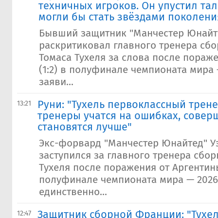
техничных игроков. Он упустил та
могли бы стать звёздами поколени
Бывший защитник "Манчестер Юнайт
раскритиковал главного тренера сбо
Томаса Тухеля за слова после пораж
(1:2) в полуфинале чемпионата мира 
заяви...
Руни: "Тухель первоклассный трене
13:21
тренеры учатся на ошибках, совер
становятся лучше"
Экс-форвард "Манчестер Юнайтед" У
заступился за главного тренера сбо
Тухеля после поражения от Аргентины
полуфинале чемпионата мира — 2026,
единственно...
Защитник сборной Франции: "Тухел
12:47