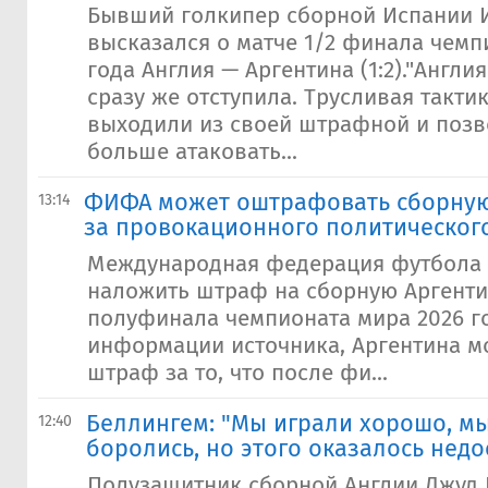
Бывший голкипер сборной Испании 
высказался о матче 1/2 финала чемп
года Англия — Аргентина (1:2)."Англи
сразу же отступила. Трусливая тактик
выходили из своей штрафной и позв
больше атаковать...
ФИФА может оштрафовать сборную
13:14
за провокационного политическог
Международная федерация футбола
наложить штраф на сборную Аргент
полуфинала чемпионата мира 2026 г
информации источника, Аргентина м
штраф за то, что после фи...
Беллингем: "Мы играли хорошо, м
12:40
боролись, но этого оказалось недо
Полузащитник сборной Англии Джуд