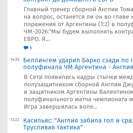
Главный тренер сборной Англии Тома
на вопрос, останется ли он во главе
поражения от Аргентины (1:2) в пол
ЧМ-2026."Мы будем выполнять контр
ЕВРО. Я...
1
Беллингем ударил Барко сзади по 
14:35
полуфинала ЧМ Аргентина - Англи
В Сети появились кадры стычки меж
полузащитником сборной Англии Дж
и защитником Аргентины Валентином
полуфинального матча чемпионата ми
Игра завершилась воле...
Касильяс: "Англия забила гол и сра
13:22
Трусливая тактика"