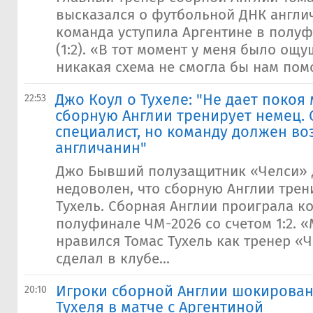
высказался о футбольной ДНК англич
команда уступила Аргентине в полу
(1:2). «В тот момент у меня было ощу
никакая схема не смогла бы нам помо
Джо Коул о Тухеле: "Не дает покоя 
22:53
сборную Англии тренирует немец.
специалист, но команду должен во
англичанин"
Джо Бывший полузащитник «Челси» 
недоволен, что сборную Англии трен
Тухель. Сборная Англии проиграла к
полуфинале ЧМ-2026 со счетом 1:2. 
нравился Томас Тухель как тренер «Че
сделал в клубе...
Игроки сборной Англии шокирова
20:10
Тухеля в матче с Аргентиной