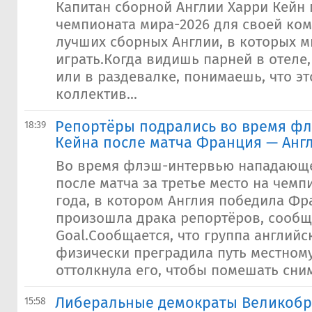
Капитан сборной Англии Харри Кейн 
чемпионата мира-2026 для своей ком
лучших сборных Англии, в которых 
играть.Когда видишь парней в отеле,
или в раздевалке, понимаешь, что э
коллектив...
Репортёры подрались во время ф
18:39
Кейна после матча Франция — Анг
Во время флэш-интервью нападающе
после матча за третье место на чемп
года, в котором Англия победила Фра
произошла драка репортёров, сообщ
Goal.Сообщается, что группа англий
физически преградила путь местному
оттолкнула его, чтобы помешать сним
Либеральные демократы Великоб
15:58