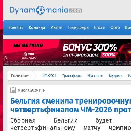
Новости
Команда
Матчи
Трансферы
Блоги
Фото
Ви
Главное
ЧМ-2026
Трансферы
Мунгенге
Мудрык
К
9 июля 2026 11:17
Бельгия сменила тренировочну
четвертьфиналом ЧМ-2026 про
Сборная Бельгии будет г
четвертьфинальному матчу чемпио