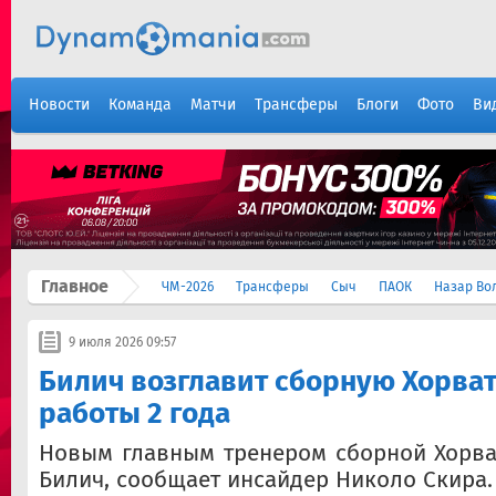
Новости
Команда
Матчи
Трансферы
Блоги
Фото
Ви
Главное
ЧМ-2026
Трансферы
Сыч
ПАОК
Назар Во
9 июля 2026 09:57
Билич возглавит сборную Хорват
работы 2 года
Новым главным тренером сборной Хорва
Билич, сообщает инсайдер Николо Скира.