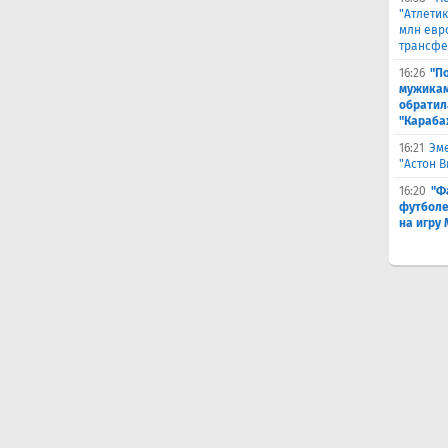
"Атлетик
млн евр
трансфе
16:26
"П
мужикам
обратил
"Караба
16:21
Эме
"Астон 
16:20
"Ф
футболе
на игру