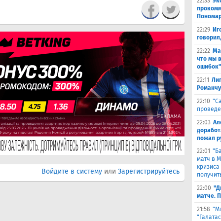
22:33
Эк
прокомм
Понома
22:29
Иг
говорил
22:22
Ма
что мы 
ошибок"
22:11
Лиг
Романчу
22:10
"С
проведе
22:03
Ал
доработ
пожал р
22:01
"Б
матч в 
кризиса
Войдите в систему
или
Зарегистрируйтесь
получить
22:00
"Д
матче. 
21:58
"М
"Галата