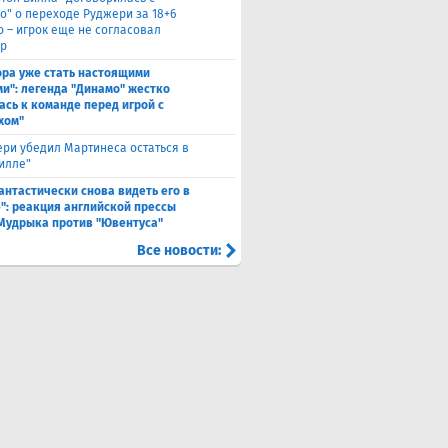
о" о переходе Руджери за 18+6
о – игрок еще не согласовал
р
ора уже стать настоящими
и": легенда "Динамо" жестко
ась к команде перед игрой с
хом"
ри убедил Мартинеса остаться в
Вилле"
антастически снова видеть его в
": реакция английской прессы
 Мудрыка против "Ювентуса"
Все новости: