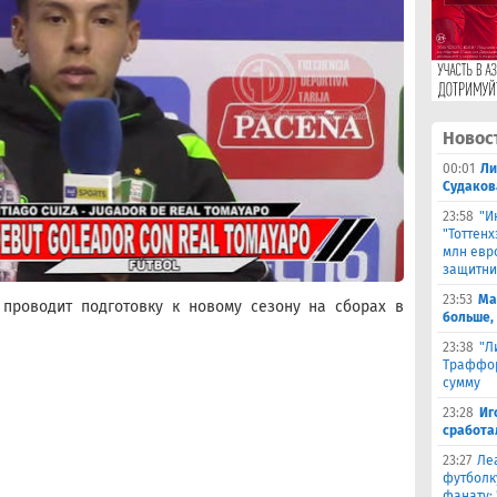
Новос
00:01
Ли
Судаков
23:58
"И
"Тоттен
млн евр
защитни
23:53
Ма
 проводит подготовку к новому сезону на сборах в
больше,
23:38
"Л
Траффор
сумму
23:28
Иг
сработа
23:27
Ле
футболк
фанату: 