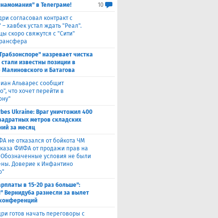
инамомания" в Телеграме!
10
дри согласовал контракт с
 – хавбек устал ждать "Реал".
цы скоро свяжутся с "Сити"
трансфера
"Трабзонспоре" назревает чистка
: стали известны позиции в
 Малиновского и Батагова
лиан Альварес сообщит
о", что хочет перейти в
ону"
rbes Ukraine: Враг уничтожил 400
вадратных метров складских
ий за месяц
ФА не отказался от бойкота ЧМ
тказа ФИФА от продажи прав на
 "Обозначенные условия не были
ны. Доверие к Инфантино
о"
арплаты в 15-20 раз больше":
" Вернидуба разнесли за вылет
 конференций
ри готов начать переговоры с