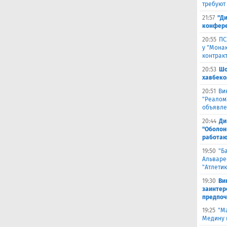
требуют
21:57
"Ди
конфере
20:55
ПС
у "Монак
контрак
20:53
Шо
хавбеко
20:51
Ви
"Реалом
объявле
20:44
Ди
"Оболонь
работаю
19:50
"Б
Альваре
"Атлетик
19:30
Ви
заинтер
предпоч
19:25
"М
Медину в