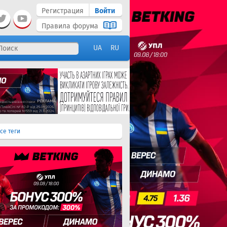
Регистрация
Войти
Правила форума
UA
RU
се теги