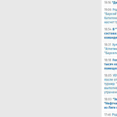
19:16
"Д
19:06
Ро
"Барсой"
Каталон
насчет 
18:54
В 
состава
команде
18:31
Ху
"Атлетик
"Барсел
18:18
Fo
тысяч к
помещен
18:05
УЕ
после о
турнир:
выполне
утрачен
18:03
"З
"Нефтчи
из Лиги
17:46
Род