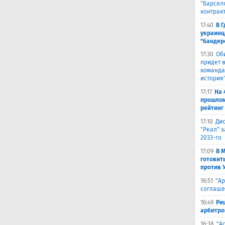
"Барсел
контрак
17:40
В 
украинц
"бандер
17:30
Об
придет в
команда,
история
17:17
На 
прошлом
рейтинг
17:10
Ди
"Реал" з
2033-го
17:09
В 
готовит
против 
16:51
"Ар
соглаше
16:49
Ри
арбитро
16:38
"А