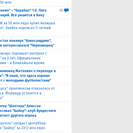
 50 млн
намо" – "Карабах" 1:0. Лига
65
нций. Все решится в Баку
Ж за 50 млн евро купил Аклиуша
о". Хавбек подписал 5-летний
т
стак покинул "Александрию",
м интересовался "Черноморец"
нисиус подпишет контракт с
" на 6 лет. Официальное
ние – в ближайшее время
намовец Маткевич о переходе в
": "Я знаю, что здесь хорошо
т с молодыми футболистами"
арса" практически отказалась от
са. Форвард останется в
о"
нгер "Шахтера" Алиссон
есовал "Байер": клуб Бундеслиги
итает другого игрока
арсель" продаст центрбека
 "Байер" за 23+2 млн евро