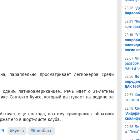
23:26
"Д
Видеооб
23:21
"Р
контракт
23:10
"У
покрови
очевидн
после п
23:07
Ли
разгроми
мячей "
на, параллельно просматривает легионеров среди
22:56
По
определ
ДАК 190
е одним латиноамериканцем. Речь идет о 21-летнем
22:53
Ко
ке Сантьяго Куисе, который выступает на родине за
агентом.
22:48
Си
"Андерл
ействует еще полгода, поэтому криворожцы обратили
квалифи
ржат его в шорт-листе клуба.
22:36
Ли
UPL
#Куиса
#Кривбасс
и "Леха"