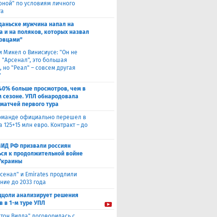
оной" по условиям личного
та
Гданьске мужчина напал на
а и на поляков, которых назвал
овцами"
и Микел о Винисиусе: "Он не
 "Арсенал", это большая
 но "Реал" – совсем другая
"
40% больше просмотров, чем в
 сезоне. УПЛ обнародовала
 матчей первого тура
оманде официально перешел в
а 125+15 млн евро. Контракт – до
МИД РФ призвали россиян
ься к продолжительной войне
Украины
сенал" и Emirates продлили
ние до 2033 года
ццоли анализирует решения
в в 1-м туре УПЛ
стон Вилла" договорилась с