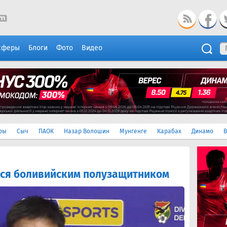
сферы
Блоги
Фото
Видео
ры
Сыч
ПАОК
Назар Волошин
Мунгенге
Карабах
Динамо
В
тся боливийским полузащитником