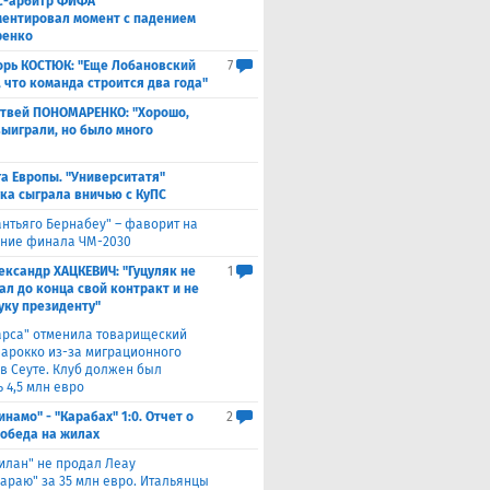
с-арбитр ФИФА
ентировал момент с падением
ренко
орь КОСТЮК: "Еще Лобановский
7
, что команда строится два года"
твей ПОНОМАРЕНКО: "Хорошо,
выиграли, но было много
а Европы. "Университатя"
ка сыграла вничью с ​КуПС
антьяго Бернабеу" – фаворит на
ние финала ЧМ-2030
ександр ХАЦКЕВИЧ: "Гуцуляк не
1
ал до конца свой контракт и не
уку президенту"
арса" отменила товарищеский
Марокко из-за миграционного
 в Сеуте. Клуб должен был
 4,5 млн евро
инамо" - "Карабах" 1:0. Отчет о
2
Победа на жилах
илан" не продал Леау
сараю" за 35 млн евро. Итальянцы