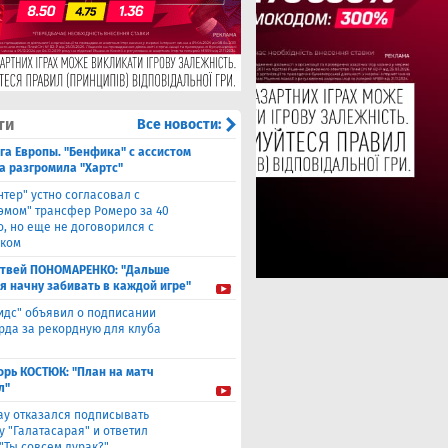
ти
Все новости:
га Европы. "Бенфика" с ассистом
а разгромила "Хартс"
нтер" устно согласовал с
хэмом" трансфер Ромеро за 40
о, но еще не договорился с
ком
твей ПОНОМАРЕНКО: "Дальше
 я начну забивать в каждой игре"
идс" объявил о подписании
да за рекордную для клуба
орь КОСТЮК: "План на матч
л"
ау отказался подписывать
у "Галатасарая" и ответил
"Ты совсем дурак?"