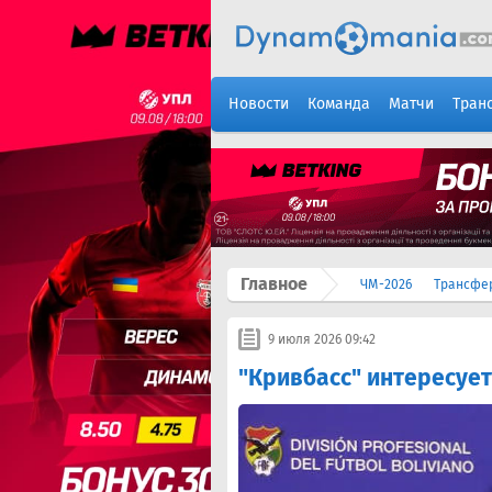
Новости
Команда
Матчи
Тран
Главное
ЧМ-2026
Трансфе
9 июля 2026 09:42
"Кривбасс" интересуе