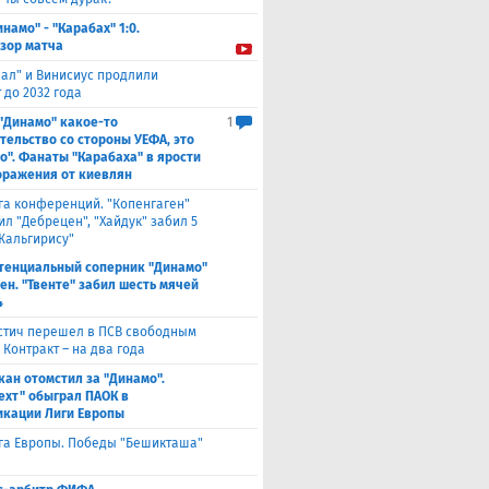
инамо" - "Карабах" 1:0.
зор матча
еал" и Винисиус продлили
 до 2032 года
 "Динамо" какое-то
1
тельство со стороны УЕФА, это
о". Фанаты "Карабаха" в ярости
оражения от киевлян
га конференций. "Копенгаген"
л "Дебрецен", "Хайдук" забил 5
Жальгирису"
тенциальный соперник "Динамо"
ен. "Твенте" забил шесть мячей
4
стич перешел в ПСВ свободным
 Контракт – на два года
кан отомстил за "Динамо".
ехт" обыграл ПАОК в
кации Лиги Европы
га Европы. Победы "Бешикташа"