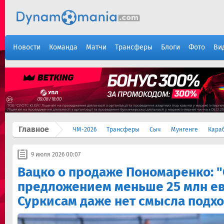
Новости
Команда
Матчи
Трансферы
Блоги
Фото
Ви
Главное
ЧМ-2026
Трансферы
Сыч
Мунгенге
Кара
9 июля 2026 00:07
Вацко о продаже Пономаренко: "
предложением меньше 25 млн ев
Суркисам даже нет смысла подх