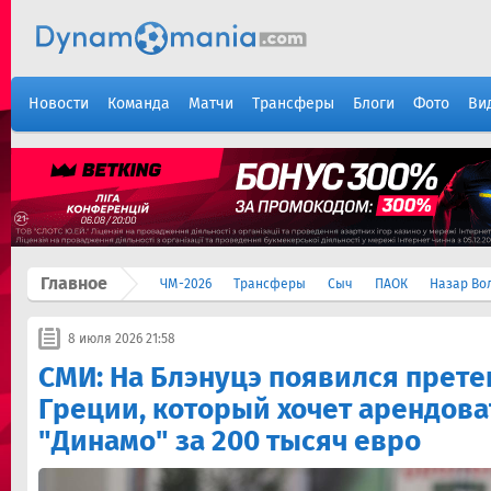
Новости
Команда
Матчи
Трансферы
Блоги
Фото
Ви
Главное
ЧМ-2026
Трансферы
Сыч
ПАОК
Назар Во
8 июля 2026 21:58
СМИ: На Блэнуцэ появился прете
Греции, который хочет арендов
"Динамо" за 200 тысяч евро