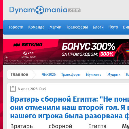
Новости
Команда
Матчи
Трансферы
Блоги
Фото
Ви
Главное
ЧМ-2026
Трансферы
Мунгенге
Мудрык
К
8 июля 2026 10:49
Вратарь сборной Египта: "Не по
они отменили наш второй гол. Я в
нашего игрока была разорвана 
Вратарь сборной Египта
М