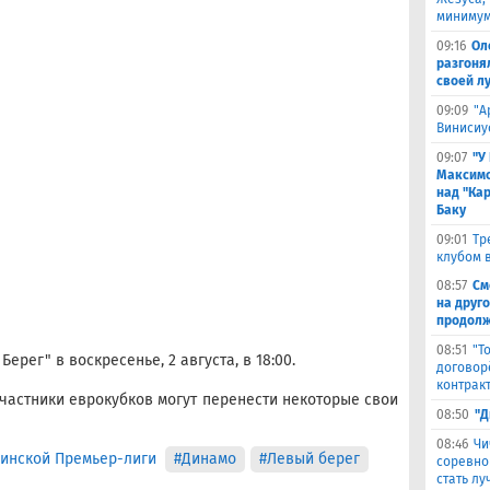
минимум
09:16
Ол
разгоня
своей л
09:09
"А
Винисиу
09:07
"У
Максимо
над "Кар
Баку
09:01
Тр
клубом в
08:57
См
на друг
продолж
08:51
"Т
ерег" в воскресенье, 2 августа, в 18:00.
договор
контрак
участники еврокубков могут перенести некоторые свои
08:50
"Д
08:46
Чи
инской Премьер-лиги
#Динамо
#Левый берег
соревно
стать л