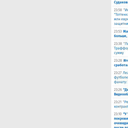
Судаков
23:58
"И
"Тоттен
млн евр
защитни
23:53
Ма
больше,
23:38
"Л
Траффор
сумму
23:28
Иг
сработа
23:27
Ле
футболк
фанату: 
23:26
"Д
Видеооб
23:21
"Р
контракт
23:10
"У
покрови
очевидн
после п