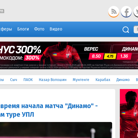
сферы
Блоги
Фото
Видео
ры
Сыч
ПАОК
Назар Волошин
Мунгенге
Карабах
Динамо
В
 время начала матча "Динамо" -
ом туре УПЛ