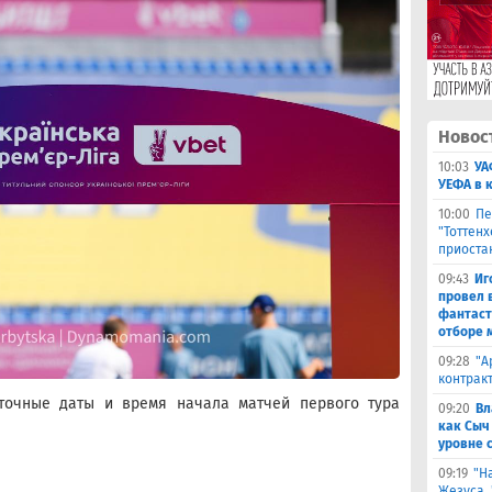
Новос
10:03
УА
УЕФА в 
10:00
Пе
"Тоттен
приоста
09:43
Иг
провел 
фантаст
отборе 
09:28
​"
контрак
точные даты и время начала матчей первого тура
09:20
Вл
как Сыч
уровне 
09:19
"Н
Жезуса,