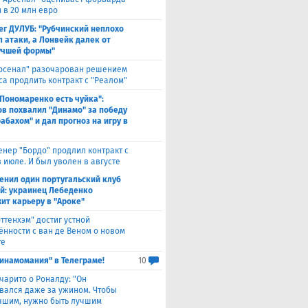
 в 20 млн евро
ег ДУЛУБ: "Рубчинский неплохо
л атаки, а Лонвейк далек от
учшей формы"
рсенал" разочарован решением
са продлить контракт с "Реалом"
 Пономаренко есть чуйка":
в похвалил "Динамо" за победу
абахом" и дал прогноз на игру в
енер "Бордо" продлил контракт с
 июле. И был уволен в августе
енил один португальский клуб
ой: украинец Лебеденко
ит карьеру в "Ароке"
оттенхэм" достиг устной
ённости с ван де Веном о новом
те
инамомания" в Телеграме!
10
чарито о Роналду: "Он
вался даже за ужином. Чтобы
учшим, нужно быть лучшим