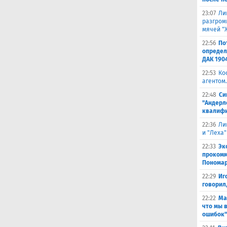
23:07
Ли
разгроми
мячей "
22:56
По
определ
ДАК 190
22:53
Ко
агентом.
22:48
Си
"Андерл
квалифи
22:36
Ли
и "Леха"
22:33
Эк
прокомм
Понома
22:29
Иг
говорил
22:22
Ма
что мы 
ошибок"