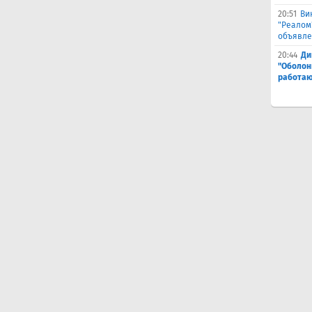
20:51
Ви
"Реалом
объявле
20:44
Ди
"Оболонь
работаю