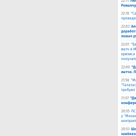
22:11
Лиг
Романчу
22:10
"С
проведе
22:03
Ал
доработ
пожал р
22:01
"Б
матч в 
кризиса
получить
22:00
"Д
матче. 
21:58
"М
"Галата
требуют
21:57
"Ди
конфере
20:55
ПС
у "Монак
контрак
20:53
Шо
хавбеко