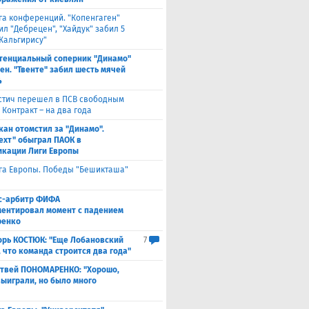
га конференций. "Копенгаген"
л "Дебрецен", "Хайдук" забил 5
Жальгирису"
тенциальный соперник "Динамо"
ен. "Твенте" забил шесть мячей
4
стич перешел в ПСВ свободным
 Контракт – на два года
кан отомстил за "Динамо".
ехт" обыграл ПАОК в
кации Лиги Европы
га Европы. Победы "Бешикташа"
с-арбитр ФИФА
ентировал момент с падением
ренко
орь КОСТЮК: "Еще Лобановский
7
, что команда строится два года"
твей ПОНОМАРЕНКО: "Хорошо,
выиграли, но было много