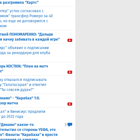
а разгромила "Хартс"
нтер" устно согласовал с
хэмом" трансфер Ромеро за 40
о, но еще не договорился с
ком
твей ПОНОМАРЕНКО: "Дальше
 я начну забивать в каждой игре"
идс" объявил о подписании
да за рекордную для клуба
орь КОСТЮК: "План на матч
л"
ау отказался подписывать
у "Галатасарая" и ответил
"Ты совсем дурак?"
инамо" - "Карабах" 1:0.
зор матча
еал" и Винисиус продлили
 до 2032 года
 "Динамо" какое-то
3
тельство со стороны УЕФА, это
о". Фанаты "Карабаха" в ярости
оражения от киевлян