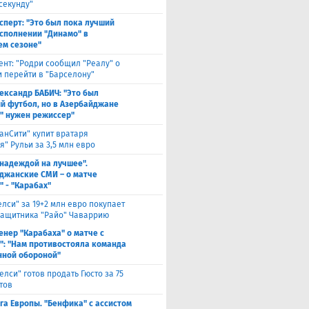
секунду"
сперт: "Это был пока лучший
исполнении "Динамо" в
м сезоне"
ент: "Родри сообщил "Реалу" о
 перейти в "Барселону"
ександр БАБИЧ: "Это был
й футбол, но в Азербайджане
" нужен режиссер"
анСити" купит вратаря
" Рульи за 3,5 млн евро
 надеждой на лучшее".
джанские СМИ – о матче
" - "Карабах"
елси" за 19+2 млн евро покупает
защитника "Райо" Чаваррию
енер "Карабаха" о матче с
": "Нам противостояла команда
нной обороной"
елси" готов продать Гюсто за 75
тов
га Европы. "Бенфика" с ассистом