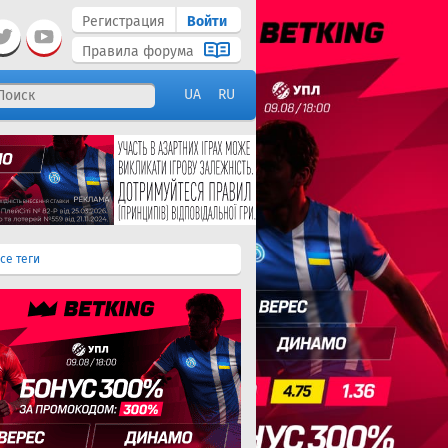
Регистрация
Войти
Правила форума
UA
RU
се теги