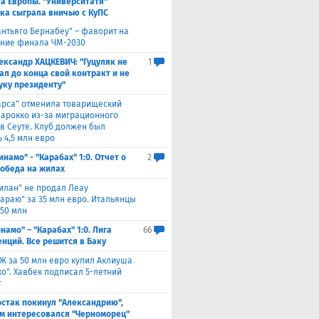
а Европы. "Университатя"
ка сыграла вничью с ​КуПС
антьяго Бернабеу" – фаворит на
ние финала ЧМ-2030
ександр ХАЦКЕВИЧ: "Гуцуляк не
1
ал до конца свой контракт и не
уку президенту"
арса" отменила товарищеский
Марокко из-за миграционного
 в Сеуте. Клуб должен был
 4,5 млн евро
инамо" - "Карабах" 1:0. Отчет о
2
Победа на жилах
илан" не продал Леау
сараю" за 35 млн евро. Итальянцы
 50 млн
намо" – "Карабах" 1:0. Лига
66
нций. Все решится в Баку
Ж за 50 млн евро купил Аклиуша
о". Хавбек подписал 5-летний
т
стак покинул "Александрию",
м интересовался "Черноморец"