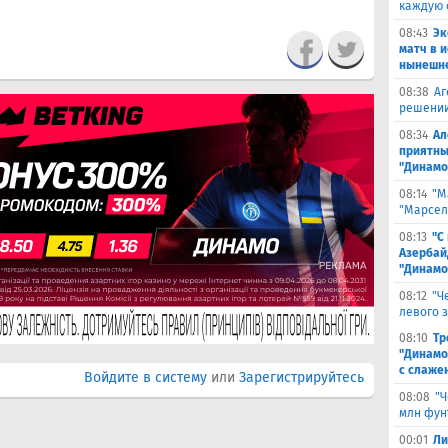
каждую 
08:43
Эк
матч в 
нынешне
08:38
Аг
решении
08:34
Ал
приятны
"Динамо
08:14
"М
"Марселя
08:13
"С
Азербай
"Динамо
08:12
"Ч
левого 
08:10
Тр
"Динамо
с слаже
Войдите в систему
или
Зарегистрируйтесь
08:08
"Ч
млн фун
00:01
Ли