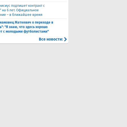
нисиус подпишет контракт с
" на 6 лет. Официальное
ние – в ближайшее время
намовец Маткевич о переходе в
": "Я знаю, что здесь хорошо
т с молодыми футболистами"
Все новости: