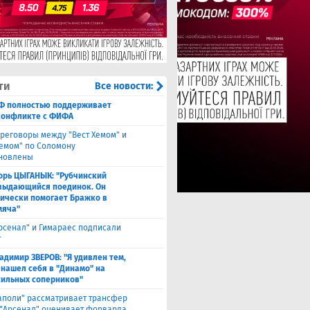
ти
Все новости:
Ф полностью поддерживает
конфликте с ФИФА
реговоры между "Вест Хемом" и
хемом" по Соломону
новлены
орь ЦЫГАНЫК: "Рубчинский
выдающийся поединок. Он
ически помогает Бражко в
мяча"
Арсенал" и Гимараес подписали
т
адимир ЗВЕРОВ: "Я удивлен тем,
 нашел себя в "Динамо" на
сильных соперников"
аполи" рассматривает трансфер
 "Арсенал" оценивает форварда