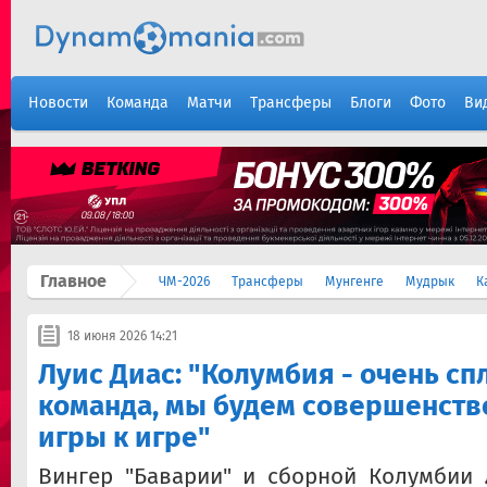
Новости
Команда
Матчи
Трансферы
Блоги
Фото
Ви
Главное
ЧМ-2026
Трансферы
Мунгенге
Мудрык
К
18 июня 2026 14:21
Луис Диас: "Колумбия - очень с
команда, мы будем совершенств
игры к игре"
Вингер "Баварии" и сборной Колумбии