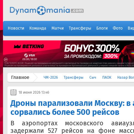
Новости
Команда
Матчи
Трансферы
Блоги
Фото
Ви
Главное
ЧМ-2026
Трансферы
Сыч
ПАОК
Назар Во
18 июня 2026 13:46
Дроны парализовали Москву: в
сорвались более 500 рейсов
В аэропортах московского авиау
задержали 527 рейсов на фоне масс