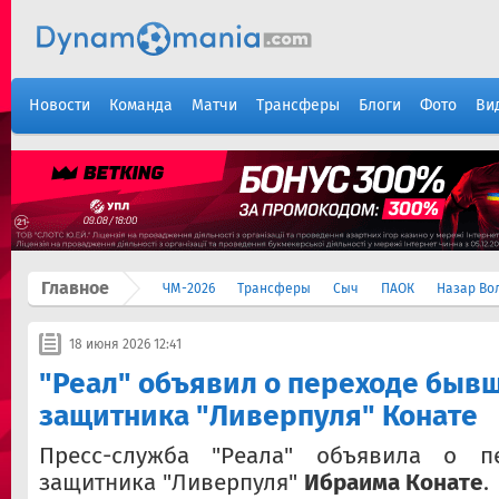
Новости
Команда
Матчи
Трансферы
Блоги
Фото
Ви
Главное
ЧМ-2026
Трансферы
Сыч
ПАОК
Назар Во
18 июня 2026 12:41
"Реал" объявил о переходе быв
защитника "Ливерпуля" Конате
Пресс-служба "Реала" объявила о п
защитника "Ливерпуля"
Ибраима Конате
.