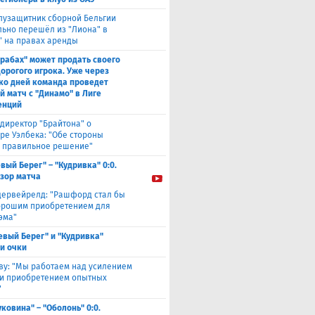
лузащитник сборной Бельгии
ьно перешёл из "Лиона" в
" на правах аренды
рабах" может продать своего
дорогого игрока. Уже через
ко дней команда проведет
й матч с "Динамо" в Лиге
енций
директор "Брайтона" о
ре Уэлбека: "Обе стороны
 правильное решение"
вый Берег" – "Кудривка" 0:0.
зор матча
дервейрелд: "Рашфорд стал бы
орошим приобретением для
эма"
евый Берег" и "Кудривка"
и очки
ву: "Мы работаем над усилением
 и приобретением опытных
"
уковина" – "Оболонь" 0:0.