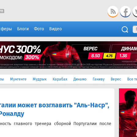
сферы
Блоги
Фото
Видео
ры
Мунгенге
Мудрык
Карабах
Динамо
Ганиву
Верес
Все т
алии может возглавить "Аль-Наср",
 Роналду
ность главного тренера сборной Португалии после