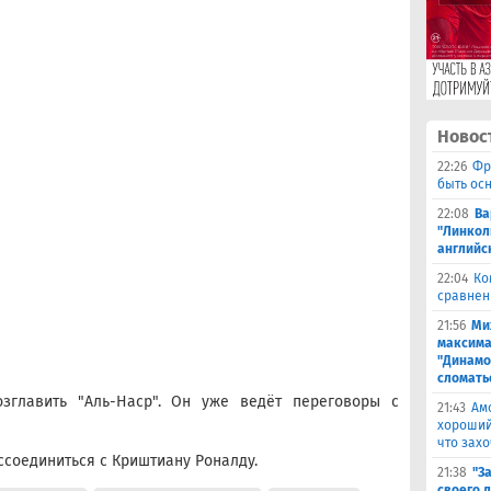
Новос
22:26
Фр
быть ос
22:08
Ва
"Линкол
английс
22:04
Ко
сравнен
21:56
Ми
максима
"Динамо
сломать
зглавить "Аль-Наср". Он уже ведёт переговоры с
21:43
Ам
хороший
что захо
ссоединиться с Криштиану Роналду.
21:38
"З
своего 