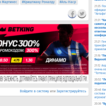
о Мартинес
#Криштиану Роналду
#Аль-Наср
21:35
По
официал
"Хетафе
21:31
"Ка
самого 
несколь
ответны
конфер
21:21
Ген
трансфе
приняли
21:16
"Ле
Видеооб
21:12
Ал
очень х
"Тоттенх
20:52
"Л
поделил
20:46
Ки
Войдите в систему
или
Зарегистрируйтесь
состава
игроков
20:36
"Б