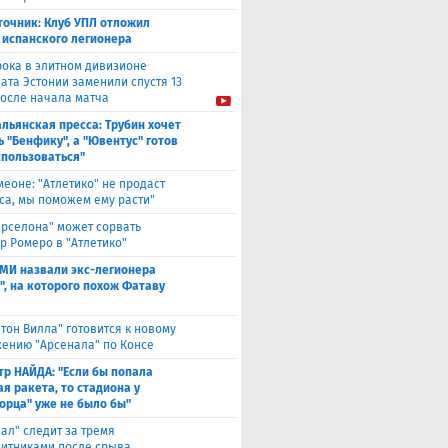
точник: Клуб УПЛ отложил
 испанского легионера
рока в элитном дивизионе
ата Эстонии заменили спустя 13
после начала матча
льянская пресса: Трубин хочет
ь "Бенфику", а "Ювентус" готов
спользоваться"
меоне: "Атлетико" не продаст
са, мы поможем ему расти"
арселона" может сорвать
р Ромеро в "Атлетико"
СМИ назвали экс-легионера
", на которого похож Фатаву
стон Вилла" готовится к новому
ению "Арсенала" по Консе
тр НАЙДА: "Если бы попала
я ракета, то стадиона у
орца" уже не было бы"
еал" следит за тремя
итниками после срыва