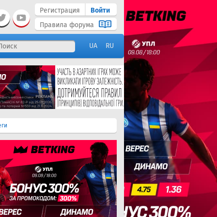
Регистрация
Войти
Правила форума
UA
RU
еги