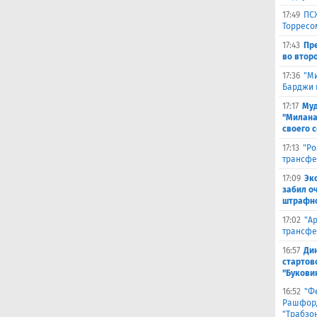
17:49
ПС
Торресо
17:43
Пр
во второ
17:36
"М
Барджи 
17:17
Муд
"Милана
своего 
17:13
"Ро
трансфе
17:09
Эк
забил о
штрафно
17:02
"А
трансфе
16:57
Ди
стартов
"Букови
16:52
"Ф
Рашфорд
"Трабзо