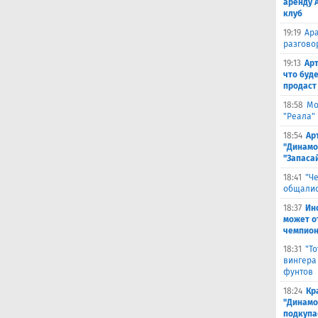
аренду 
клуб
19:19
Ара
разгово
19:13
Арт
что буд
продаст
18:58
Мо
"Реала"
18:54
Ар
"Динамо
"Запаса
18:41
"Ч
общалис
18:37
Ин
может о
чемпион
18:31
"Т
вингера
фунтов
18:24
Кр
"Динамо"
подкупа