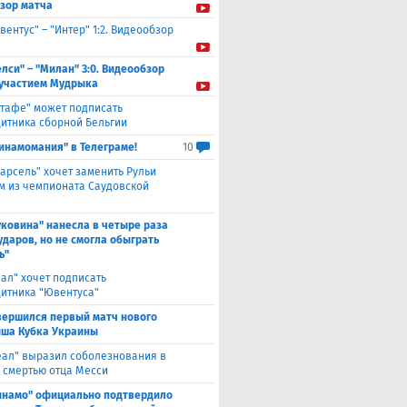
зор матча
вентус" – "Интер" 1:2. Видеообзор
елси" – "Милан" 3:0. Видеообзор
 участием Мудрыка
етафе" может подписать
итника сборной Бельгии
инамомания" в Телеграме!
10
арсель" хочет заменить Рульи
м из чемпионата Саудовской
уковина" нанесла в четыре раза
ударов, но не смогла обыграть
ь"
еал" хочет подписать
итника "Ювентуса"
вершился первый матч нового
ша Кубка Украины
еал" выразил соболезнования в
о смертью отца Месси
инамо" официально подтвердило