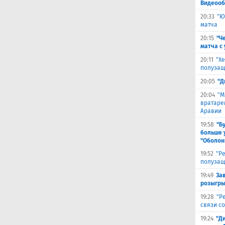
Видеооб
20:33
"Ю
матча
20:15
"Ч
матча с
20:11
"Х
полузащ
20:05
"Д
20:04
"М
вратаре
Аравии
19:58
"Б
больше 
"Оболон
19:52
"Р
полузащ
19:49
За
розыгры
19:28
"Р
связи с
19:24
"Д