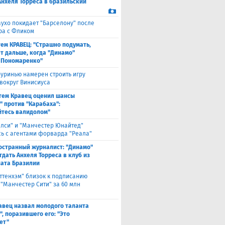
Анхеля Торреса в бразильский
ухо покидает "Барселону" после
ра с Фликом
ем КРАВЕЦ: "Страшно подумать,
ет дальше, когда "Динамо"
 Пономаренко"
уринью намерен строить игру
 вокруг Винисиуса
тем Кравец оценил шансы
" против "Карабаха":
йтесь валидолом"
елси" и "Манчестер Юнайтед"
ь с агентами форварда "Реала"
остранный журналист: "Динамо"
тдать Анхеля Торреса в клуб из
ата Бразилии
оттенхэм" близок к подписанию
 "Манчестер Сити" за 60 млн
авец назвал молодого таланта
, поразившего его: "Это
ет"