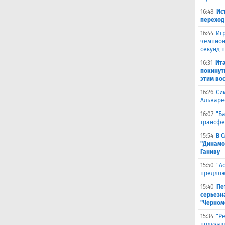
16:48
Ис
переход
16:44
Иг
чемпион
секунд 
16:31
Ита
покинут
этим во
16:26
Си
Альваре
16:07
"Б
трансфе
15:54
В 
"Динамо
Ганиву
15:50
"А
предлож
15:40
Пе
серьезна
"Черном
15:34
"Р
полузащ