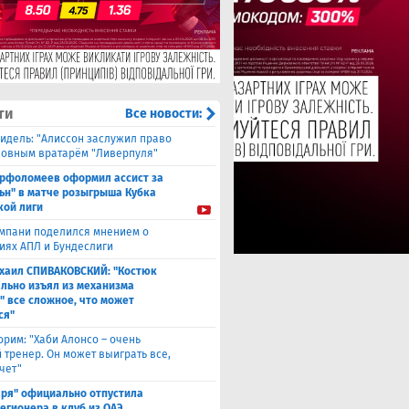
ти
Все новости:
идель: "Алиссон заслужил право
новным вратарём "Ливерпуля"
рфоломеев оформил ассист за
ьн" в матче розыгрыша Кубка
кой лиги
мпани поделился мнением о
иях АПЛ и Бундеслиги
хаил СПИВАКОВСКИЙ: "Костюк
льно изъял из механизма
" все сложное, что может
ся"
орим: "Хаби Алонсо – очень
 тренер. Он может выиграть все,
чет"
аря" официально отпустила
легионера в клуб из ОАЭ