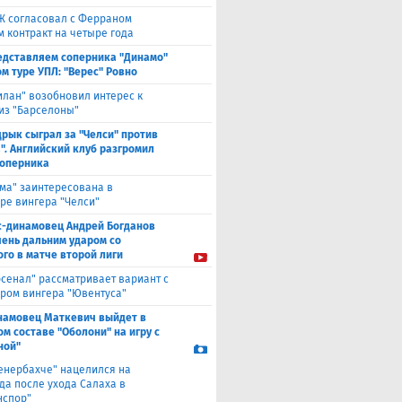
Ж согласовал с Ферраном
м контракт на четыре года
едставляем соперника "Динамо"
м туре УПЛ: "Верес" Ровно
илан" возобновил интерес к
из "Барселоны"
рык сыграл за "Челси" против
". Английский клуб разгромил
соперника
ма" заинтересована в
ре вингера "Челси"
с-динамовец Андрей Богданов
чень дальним ударом со
го в матче второй лиги
рсенал" рассматривает вариант с
ром вингера "Ювентуса"
намовец Маткевич выйдет в
ом составе "Оболони" на игру с
ной"
енербахче" нацелился на
а после ухода Салаха в
нспор"