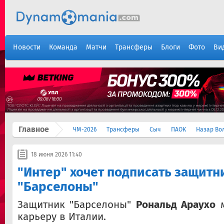
Новости
Команда
Матчи
Трансферы
Блоги
Фото
Ви
Главное
ЧМ-2026
Трансферы
Сыч
ПАОК
Назар Во
18 июня 2026 11:40
"Интер" хочет подписать защитн
"Барселоны"
Защитник "Барселоны"
Рональд Араухо
м
карьеру в Италии.