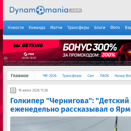
Новости
Команда
Матчи
Трансферы
Блоги
Фото
Ви
Главное
ЧМ-2026
Трансферы
Сыч
ПАОК
Назар Во
18 июня 2026 11:28
Голкипер "Чернигова": "Детский
еженедельно рассказывал о Ярм