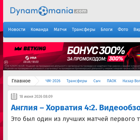
Новости
Команда
Матчи
Трансферы
Блоги
Фото
Ви
Главное
ЧМ-2026
Трансферы
Сыч
ПАОК
Назар Во
18 июня 2026 08:09
Англия – Хорватия 4:2. Видеообз
Это был один из лучших матчей первого т