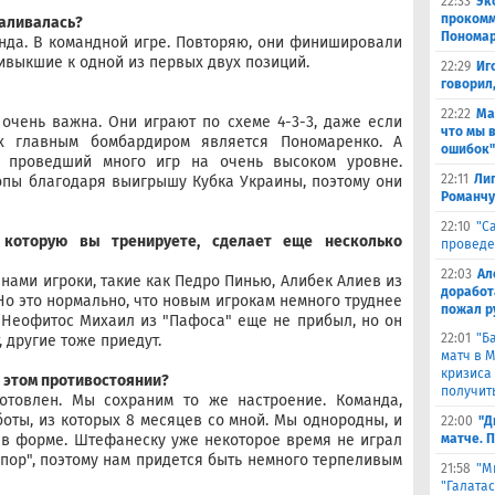
22:33
Эк
прокомм
валивалась?
Понома
нда. В командной игре. Повторяю, они финишировали
ивыкшие к одной из первых двух позиций.
22:29
Иг
говорил
22:22
Ма
ь очень важна. Они играют по схеме 4-3-3, даже если
что мы 
их главным бомбардиром является Пономаренко. А
ошибок"
, проведший много игр на очень высоком уровне.
22:11
Лиг
опы благодаря выигрышу Кубка Украины, поэтому они
Романчу
22:10
"С
 которую вы тренируете, сделает еще несколько
проведе
22:03
Ал
 нами игроки, такие как Педро Пинью, Алибек Алиев из
доработ
Но это нормально, что новым игрокам немного труднее
пожал р
 Неофитос Михаил из "Пафоса" еще не прибыл, но он
22:01
"Б
 другие тоже приедут.
матч в 
кризиса
в этом противостоянии?
получить
готовлен. Мы сохраним то же настроение. Команда,
боты, из которых 8 месяцев со мной. Мы однородны, и
22:00
"Д
 в форме. Штефанеску уже некоторое время не играл
матче. 
пор", поэтому нам придется быть немного терпеливым
21:58
"М
"Галата