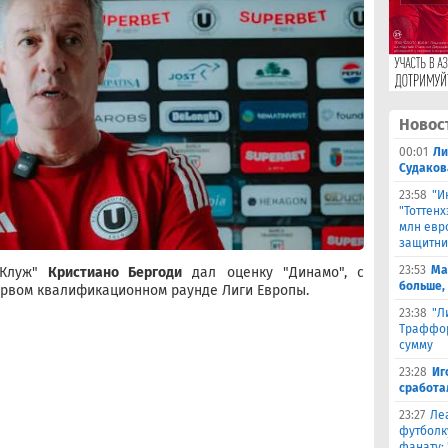
Новос
00:01
Ли
Судаков
23:58
"И
"Тоттен
млн евр
защитни
23:53
Ма
 Клуж"
Кристиано Бергоди
дал оценку "Динамо", с
больше,
ервом квалификационном раунде Лиги Европы.
23:38
"Л
Траффор
сумму
23:28
Иг
сработа
23:27
Ле
футболк
фанату: 