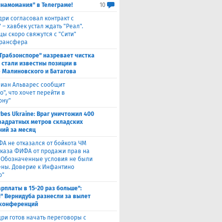
инамомания" в Телеграме!
10
дри согласовал контракт с
 – хавбек устал ждать "Реал".
цы скоро свяжутся с "Сити"
трансфера
"Трабзонспоре" назревает чистка
: стали известны позиции в
 Малиновского и Батагова
лиан Альварес сообщит
о", что хочет перейти в
ону"
rbes Ukraine: Враг уничтожил 400
вадратных метров складских
ий за месяц
ФА не отказался от бойкота ЧМ
тказа ФИФА от продажи прав на
 "Обозначенные условия не были
ны. Доверие к Инфантино
о"
арплаты в 15-20 раз больше":
" Вернидуба разнесли за вылет
 конференций
ри готов начать переговоры с