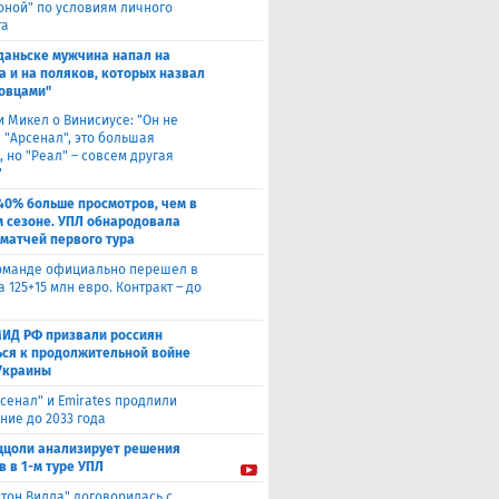
оной" по условиям личного
та
Гданьске мужчина напал на
а и на поляков, которых назвал
овцами"
и Микел о Винисиусе: "Он не
 "Арсенал", это большая
 но "Реал" – совсем другая
"
40% больше просмотров, чем в
 сезоне. УПЛ обнародовала
 матчей первого тура
оманде официально перешел в
а 125+15 млн евро. Контракт – до
МИД РФ призвали россиян
ься к продолжительной войне
Украины
сенал" и Emirates продлили
ние до 2033 года
ццоли анализирует решения
в в 1-м туре УПЛ
стон Вилла" договорилась с