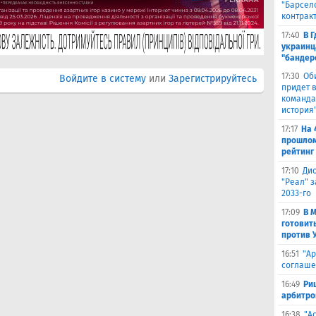
"Барсел
контрак
17:40
В 
украинц
"бандер
17:30
Об
Войдите в систему
или
Зарегистрируйтесь
придет в
команда,
история
17:17
На 
прошлом
рейтинг
17:10
Ди
"Реал" з
2033-го
17:09
В 
готовит
против 
16:51
"Ар
соглаше
16:49
Ри
арбитро
16:38
"А