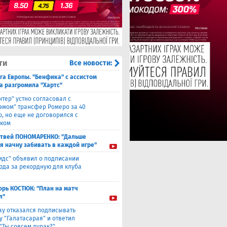
ти
Все новости:
га Европы. "Бенфика" с ассистом
а разгромила "Хартс"
нтер" устно согласовал с
хэмом" трансфер Ромеро за 40
о, но еще не договорился с
ком
твей ПОНОМАРЕНКО: "Дальше
 я начну забивать в каждой игре"
идс" объявил о подписании
да за рекордную для клуба
орь КОСТЮК: "План на матч
л"
ау отказался подписывать
у "Галатасарая" и ответил
"Ты совсем дурак?"