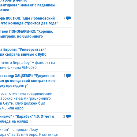
с-арбитр ФИФА
ентировал момент с падением
ренко
орь КОСТЮК: "Еще Лобановский
7
, что команда строится два года"
твей ПОНОМАРЕНКО: "Хорошо,
выиграли, но было много
а Европы. "Университатя"
ка сыграла вничью с ​КуПС
антьяго Бернабеу" – фаворит на
ние финала ЧМ-2030
ександр ХАЦКЕВИЧ: "Гуцуляк не
1
ал до конца свой контракт и не
уку президенту"
арса" отменила товарищеский
Марокко из-за миграционного
 в Сеуте. Клуб должен был
 4,5 млн евро
инамо" - "Карабах" 1:0. Отчет о
2
Победа на жилах
илан" не продал Леау
сараю" за 35 млн евро. Итальянцы