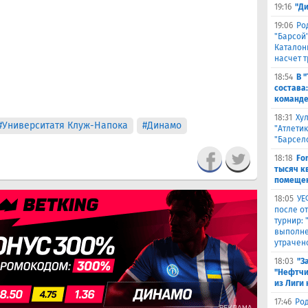
19:16
"Д
19:06
Ро
"Барсой"
Каталон
насчет 
18:54
В 
состава
команде
18:31
Ху
#Университатя Клуж-Напока
#Динамо
"Атлетик
"Барсел
18:18
Fo
тысяч к
помещен
18:05
УЕ
после о
турнир:
выполне
утрачен
18:03
"З
"Нефтчи
из Лиги
17:46
Род