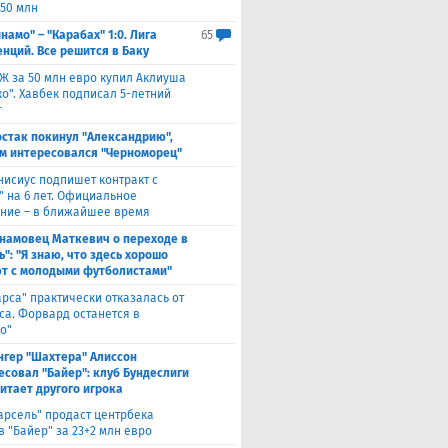
 50 млн
намо" – "Карабах" 1:0. Лига
65
нций. Все решится в Баку
Ж за 50 млн евро купил Аклиуша
о". Хавбек подписал 5-летний
т
стак покинул "Александрию",
м интересовался "Черноморец"
нисиус подпишет контракт с
" на 6 лет. Официальное
ние – в ближайшее время
намовец Маткевич о переходе в
": "Я знаю, что здесь хорошо
т с молодыми футболистами"
арса" практически отказалась от
са. Форвард останется в
о"
нгер "Шахтера" Алиссон
есовал "Байер": клуб Бундеслиги
итает другого игрока
арсель" продаст центрбека
 "Байер" за 23+2 млн евро