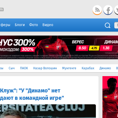
сферы
Блоги
Фото
Видео
ры
Сыч
ПАОК
Назар Волошин
Мунгенге
Карабах
Динамо
В
Клуж": "У "Динамо" нет
адают в командной игре"