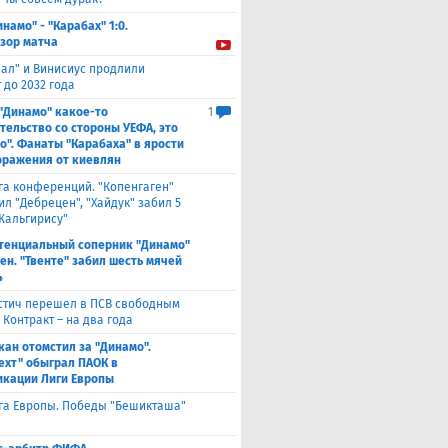
инамо" - "Карабах" 1:0.
зор матча
еал" и Винисиус продлили
 до 2032 года
 "Динамо" какое-то
1
тельство со стороны УЕФА, это
о". Фанаты "Карабаха" в ярости
оражения от киевлян
га конференций. "Копенгаген"
л "Дебрецен", "Хайдук" забил 5
Жальгирису"
тенциальный соперник "Динамо"
ен. "Твенте" забил шесть мячей
4
стич перешел в ПСВ свободным
 Контракт – на два года
кан отомстил за "Динамо".
ехт" обыграл ПАОК в
кации Лиги Европы
га Европы. Победы "Бешикташа"