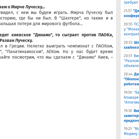
требуют
ем о Мирче Луческу...
21:57
"Ди
увидел, с кем мы будем играть. Мирча Луческу был
конфере
сторию, где бы ни был. В "Шахтере", но также и в
 Большая потеря для мирового футбола…
20:55
ПС
у "Монак
контрак
едит киевское "Динамо", то сыграет против ПАОКа,
Разван Луческу.
20:53
Шо
л в Греции. Нелегко выиграть чемпионат с ПАОКом,
хавбеко
", "Панатинаикосом", АЕКом. Но у нас будет время
20:51
Ви
айте посмотрим, что мы сделаем с "Динамо" Киев, –
"Реалом
объявле
20:44
Ди
"Оболонь
работаю
19:50
"Б
Альваре
"Атлетик
19:30
Ви
заинтер
предпоч
19:25
"М
Медину в