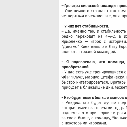
– Где игра киевской команды про
– Они немного страдают как кома
четвертыми в чемпионате, они, пр
– У них нет стабильности.
– Да, именно так, и стабильност
редко переходят на 4-4-2, а 
Ярмоленко — игрок с историей
"Динамо" Киев вышло в Лигу Евр
являются грозной командой.
- Я подозреваю, что команда,
приобретений.
- У нас есть уже тренирующиеся с
ЧФР "Клуж", Мариус Штефанеску. 
быстро интегрироваться. Вратарь
прибудет в ближайшие дни. Может,
- Кто будет иметь больше шансов 
- Увидим, кто будет лучше под
которая имеет за плечами год ра
надеемся, что пришедшие игроки
за свою бывшую команду, "Коньяс
с некоторыми игроками.