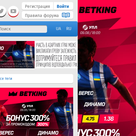
Регистрация
Войти
Правила форума
UA
RU
се теги