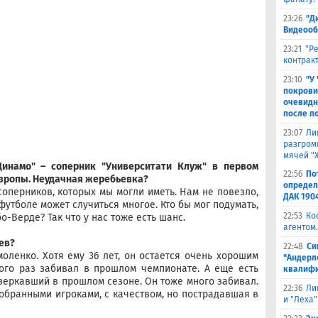
23:26
"Д
Видеооб
23:21
"Р
контракт
23:10
"У
покрови
очевидн
после п
23:07
Ли
разгроми
мячей "
"Динамо" – соперник "Университати Клуж" в первом
22:56
По
вропы. Неудачная жеребьевка?
определ
соперников, которых мы могли иметь. Нам не повезло,
ДАК 190
 футболе может случиться многое. Кто бы мог подумать,
22:53
Ко
о-Верде? Так что у нас тоже есть шанс.
агентом.
ев?
22:48
Си
оленко. Хотя ему 36 лет, он остается очень хорошим
"Андерл
ого раз забивал в прошлом чемпионате. А еще есть
квалифи
сверкавший в прошлом сезоне. Он тоже много забивал.
22:36
Ли
обранными игроками, с качеством, но пострадавшая в
и "Леха"