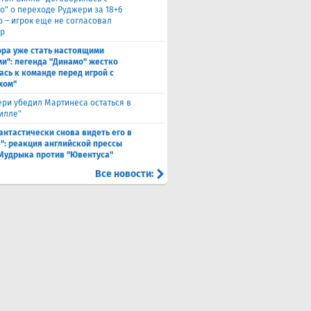
о" о переходе Руджери за 18+6
о – игрок еще не согласовал
р
ора уже стать настоящими
и": легенда "Динамо" жестко
ась к команде перед игрой с
хом"
ри убедил Мартинеса остаться в
Вилле"
антастически снова видеть его в
": реакция английской прессы
 Мудрыка против "Ювентуса"
Все новости: