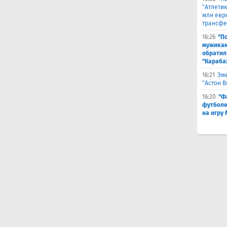
"Атлетик
млн евр
трансфе
16:26
"П
мужикам
обратил
"Караба
16:21
Эме
"Астон 
16:20
"Ф
футболе
на игру