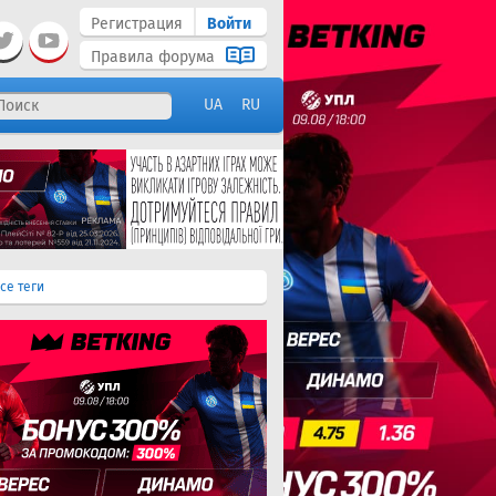
Регистрация
Войти
Правила форума
UA
RU
се теги