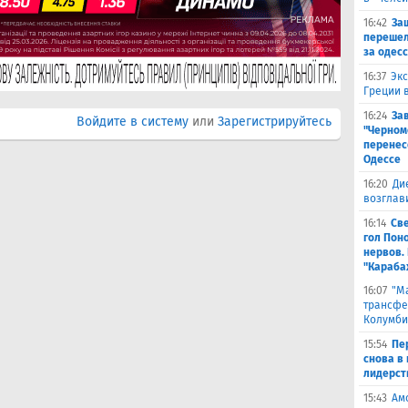
16:42
За
перешел
за одес
16:37
Экс
Греции 
16:24
За
Войдите в систему
или
Зарегистрируйтесь
"Черном
перенес
Одессе
16:20
Ди
возглав
16:14
Св
гол Пон
нервов.
"Караба
16:07
"М
трансфе
Колумби
15:54
Пе
снова в 
лидерст
15:43
Ам