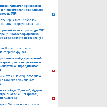
щитник "Динамо" официально
 в "Черноморец" и уже заявлен
ситов на УПЛ
-тренер "Аякса" и сборной
возглавит сборную Казахстана
втрашний матч второго тура УПЛ
орец" - "Колос" официально
ен из-за прилета по стадиону в
его Форлан официально
ил сборную Уругвая
ерхважная победа, решающий
омаренко, матч напряжения и
 Репортаж об игре "Динамо" -
х"
анчестер Юнайтед" объявил о
ре хавбека с чемпионата
и
рвая победа "Динамо", Мудрык
игре, "Полесье" - "Харьков",
во "Шахтера"
орим: "Ты обязан бороться за