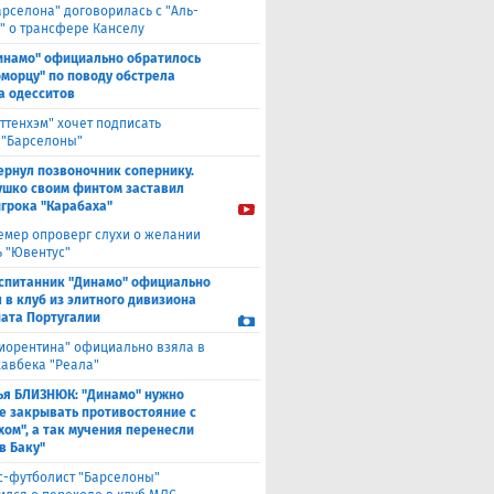
арселона" договорилась с "Аль-
" о трансфере Канселу
инамо" официально обратилось
оморцу" по поводу обстрела
а одесситов
оттенхэм" хочет подписать
 "Барселоны"
ернул позвоночник сопернику.
ушко своим финтом заставил
игрока "Карабаха"
емер опроверг слухи о желании
ь "Ювентус"
спитанник "Динамо" официально
 в клуб из элитного дивизиона
ата Португалии
иорентина" официально взяла в
хавбека "Реала"
ья БЛИЗНЮК: "Динамо" нужно
е закрывать противостояние с
хом", а так мучения перенесли
в Баку"
с-футболист "Барселоны"