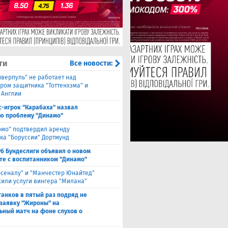
ти
Все новости:
иверпуль" не работает над
ром защитника "Тоттенхэма" и
 Англии
с-игрок "Карабаха" назвал
ю проблему "Динамо"
омо" подтвердил аренду
ка "Боруссии" Дортмунд
уб Бундеслиги объявил о новом
те с воспитанником "Динамо"
рсеналу" и "Манчестер Юнайтед"
или услуги вингера "Милана"
анков в пятый раз подряд не
 заявку "Жироны" на
ьный матч на фоне слухов о