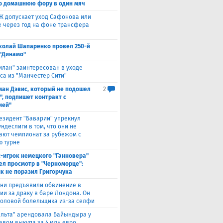
о домашнюю фору в один мяч
Ж допускает уход Сафонова или
 через год на фоне трансфера
колай Шапаренко провел 250-й
 "Динамо"
илан" заинтересован в уходе
са из "Манчестер Сити"
ман Дэвис, который не подошел
2
", подпишет контракт с
ией"
езидент "Баварии" упрекнул
ндеслиги в том, что они не
ают чемпионат за рубежом с
 турне
с-игрок немецкого "Ганновера"
ел просмотр в "Черноморце":
к не поразил Григорчука
уни предъявили обвинение в
ии за драку в баре Лондона. Он
головой болельщика из-за селфи
ельта" арендовала Байындыра у
авом выкупа за 4 млн евро