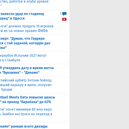
ство, работая в клубе уровня
"
 нанесла удар по стадиону
1
орец" в Одессе
елси" должен продать 16 игроков
ней из-за новых правил ФИФА
сперт: "Думаю, что Герреро
ся с той задачей, которую дал
тюк"
еркубок Испании-2027 могут
и в Стамбуле
Л утвердила дату и время матча
а "Буковина" - "Динамо"
глийский арбитр Энтони Тейлор,
вший карьеру в июле, получил
 Турции
otball Meets Data повысил шансы
" на проход "Карабаха" до 62%
ити" хочет минимум 80 млн евро
. Хавбек настроен на переход в
инамо" раньше всего дважды