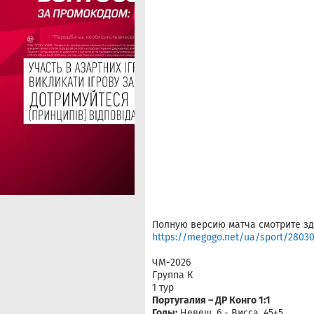
Полную версию матча смотрите зд
https://megogo.net/ua/sport/280305
ЧМ-2026
Группа К
1 тур
Португалия – ДР Конго 1:1
Голы:
Невеш, 6 - Висса, 45+5