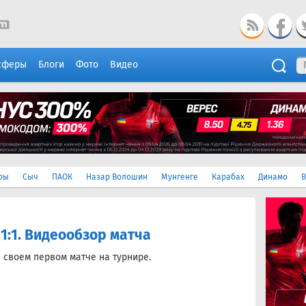
сферы
Блоги
Фото
Видео
ры
Сыч
ПАОК
Назар Волошин
Мунгенге
Карабах
Динамо
В
 1:1. Видеообзор матча
 своем первом матче на турнире.