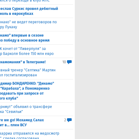
ился о переходе в клуб МЛС
чеслав Суркис провел дебютный
 ноль в еврокубках
нако" не ведет переговоров по
ру Лукаку
намо" впервые в сезоне
о победу в основное время
 хочет от "Ливерпуля" за
р Барколя более 150 млн евро
инамомания" в Телеграме!
10
авный тренер "Селтика" Мартин
ыл госпитализирован
адимир БОНДАРЕНКО: "Динамо"
 "Карабаха", а Пономаренко
родавать при запросе от
ого клуба"
орнмут" объявил о трансфере
ка "Севильи"
re we go! Мохамед Салах
2
т в... плен ВСУ
варриа отправился на медосмотр
", сделка согласована