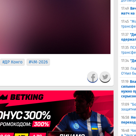
договор
17:49
Вя
матч на
17:45
"Мо
трансфе
17:37
"Ди
одержал
17:35
ПСЖ
трансфе
17:34
"Д
#ДР Конго
#ЧМ-2026
17:30
Гл
О'Нил б
17:19
Вл
сильнее
нужно п
серьезн
17:09
"Б
защитни
16:58
He
переходи
16:48
Ча
в "Челси