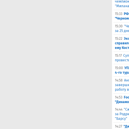
чемпион
"Милана
15:33
РФ
"Черном
15:30
"Ч
за 25 д
15:22
Эк
справил
ему Кос
15:17
Суп
провест
15:00
УП
4-го тур
14:58
Ан
заверши
работу в
14:53
Fo
"Динамо
14:44
"С
за Родри
"Барсу"
14:27
"Д