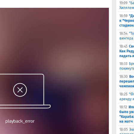
19:09
"Б
Хилялем
18:59
"Д
к "Черн
стадион
18:54
"Т
вингера
18:45
Св
Как Ред
падать 
18:33
Бр
покинут
18:30
Во
перешел
чемпион
18:25
"Ф
аренду 
18:12
Ил
было уж
"Караба
на матч 
18:05
Эк