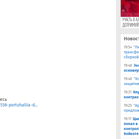
Новос
19:54
"Л
трансфе
сборной
19:48
Эк
основну
19:40
"К
защитни
19:31
Кл
контрак
есь
36-portuhaliia-d...
19:25
"А
предлож
19:17
Цыг
попал в
контрол
бойкоте