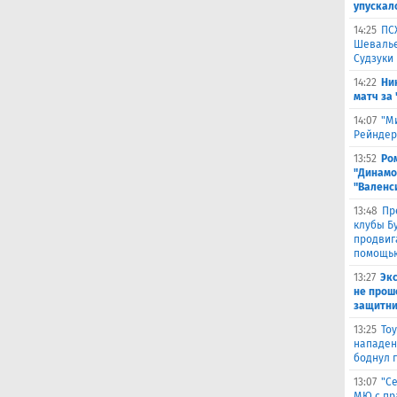
упускал
14:25
ПС
Шевалье
Судзуки
14:22
Ни
матч за
14:07
"М
Рейндер
13:52
Ро
"Динамо
"Валенс
13:48
Пр
клубы Бу
продвиг
помощью
13:27
Эк
не прош
защитни
13:25
То
нападен
боднул 
13:07
"С
МЮ с пр