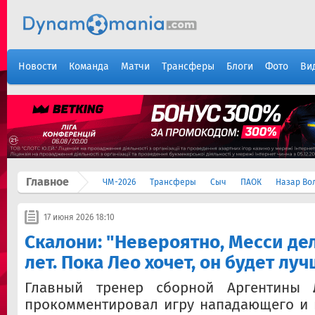
Новости
Команда
Матчи
Трансферы
Блоги
Фото
Ви
Главное
ЧМ-2026
Трансферы
Сыч
ПАОК
Назар Во
17 июня 2026 18:10
Скалони: "Невероятно, Месси дел
лет. Пока Лео хочет, он будет лу
Главный тренер сборной Аргентины
прокомментировал игру нападающего и 